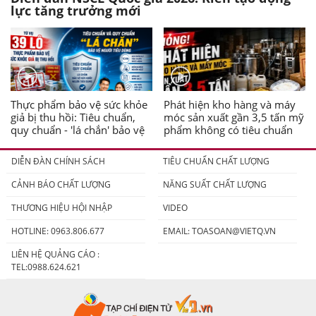
lực tăng trưởng mới
Thực phẩm bảo vệ sức khỏe
Phát hiện kho hàng và máy
giả bị thu hồi: Tiêu chuẩn,
móc sản xuất gần 3,5 tấn mỹ
quy chuẩn - 'lá chắn' bảo vệ
phẩm không có tiêu chuẩn
người tiêu dùng
DIỄN ĐÀN CHÍNH SÁCH
TIÊU CHUẨN CHẤT LƯỢNG
CẢNH BÁO CHẤT LƯỢNG
NĂNG SUẤT CHẤT LƯỢNG
THƯƠNG HIỆU HỘI NHẬP
VIDEO
HOTLINE: 0963.806.677
EMAIL:
TOASOAN@VIETQ.VN
LIÊN HỆ QUẢNG CÁO :
TEL:0988.624.621