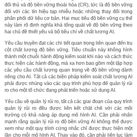
đối thủ và độ bền vững thoái hóa (CR), tức là độ bền vững
đối với các tín hiệu tạp nhiễu hoặc những thay đổi trong
phân phối dữ liệu cơ bản. Hai mục tiêu độ bền vững cụ thể
này làm rõ định nghĩa khá tổng quát về độ bền vững theo
hai chủ đề thiết yếu và bộ tiêu chí về chất lượng AI.
Yêu cầu truyền đạt các chi tiết quan trọng liên quan đến trụ
cột chất lượng độ bền vững. Tiêu chuẩn này không hình
thành một chuỗi hành động kiểm soát khi nào và cách thức
thực hiện các hành động, mà xa hơn bao gồm một tập hợp
các yêu cầu chất lượng quan trọng về độ bền vững dành
riêng cho AI. Tất cả các biện pháp kiểm soát chất lượng AI
phải được nhúng vào các quy trình phù hợp để quản lý rủi
ro cho một tổ chức đang phát triển hoặc sử dụng AI.
Yêu cầu về quản lý rủi ro, tất cả các giai đoạn của quy trình
quản lý rủi ro đều được liên kết chặt chẽ với các môi
trường có khả năng áp dụng mô hình AI. Cần phải nhấn
mạnh rằng quản lý rủi ro độ bền vững AI không thể được
xem như một quy trình cứng nhắc chỉ được thực hiện một
lần cho mỗi mô hình AI. Thay vào đó, cần phải liên tục làm