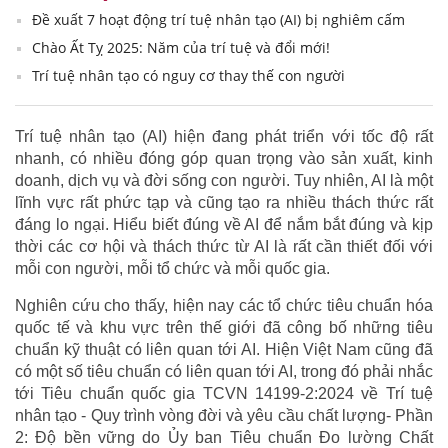
Đề xuất 7 hoạt động trí tuệ nhân tạo (AI) bị nghiêm cấm
Chào Ất Tỵ 2025: Năm của trí tuệ và đổi mới!
Trí tuệ nhân tạo có nguy cơ thay thế con người
Trí tuệ nhân tạo (AI) hiện đang phát triển với tốc độ rất
nhanh, có nhiều đóng góp quan trọng vào sản xuất, kinh
doanh, dịch vụ và đời sống con người. Tuy nhiên, AI là một
lĩnh vực rất phức tạp và cũng tạo ra nhiều thách thức rất
đáng lo ngại. Hiểu biết đúng về AI để nắm bắt đúng và kịp
thời các cơ hội và thách thức từ AI là rất cần thiết đối với
mỗi con người, mỗi tổ chức và mỗi quốc gia.
Nghiên cứu cho thấy, hiện nay các tổ chức tiêu chuẩn hóa
quốc tế và khu vực trên thế giới đã công bố những tiêu
chuẩn kỹ thuật có liên quan tới AI. Hiện Việt Nam cũng đã
có một số tiêu chuẩn có liên quan tới AI, trong đó phải nhắc
tới Tiêu chuẩn quốc gia TCVN 14199-2:2024 về Trí tuệ
nhân tạo - Quy trình vòng đời và yêu cầu chất lượng- Phần
2: Độ bền vững do Ủy ban Tiêu chuẩn Đo lường Chất