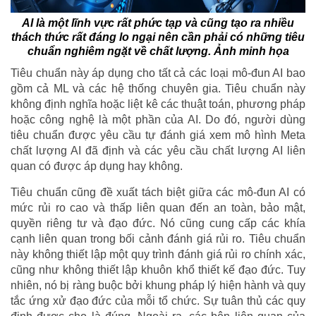
AI là một lĩnh vực rất phức tạp và cũng tạo ra nhiều
thách thức rất đáng lo ngại nên cần phải có những tiêu
chuẩn nghiêm ngặt về chất lượng. Ảnh minh họa
Tiêu chuẩn này áp dụng cho tất cả các loại mô-đun AI bao
gồm cả ML và các hệ thống chuyên gia. Tiêu chuẩn này
không định nghĩa hoặc liệt kê các thuật toán, phương pháp
hoặc công nghệ là một phần của AI. Do đó, người dùng
tiêu chuẩn được yêu cầu tự đánh giá xem mô hình Meta
chất lượng AI đã định và các yêu cầu chất lượng AI liên
quan có được áp dụng hay không.
Tiêu chuẩn cũng đề xuất tách biệt giữa các mô-đun AI có
mức rủi ro cao và thấp liên quan đến an toàn, bảo mật,
quyền riêng tư và đạo đức. Nó cũng cung cấp các khía
cạnh liên quan trong bối cảnh đánh giá rủi ro. Tiêu chuẩn
này không thiết lập một quy trình đánh giá rủi ro chính xác,
cũng như không thiết lập khuôn khổ thiết kế đạo đức. Tuy
nhiên, nó bị ràng buộc bởi khung pháp lý hiện hành và quy
tắc ứng xử đạo đức của mỗi tổ chức. Sự tuân thủ các quy