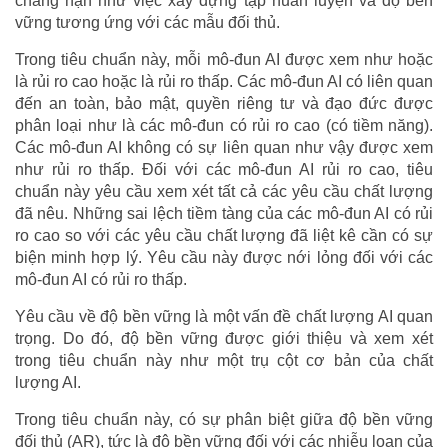
chẳng hạn như việc xây dựng tập huấn luyện và độ bền
vững tương ứng với các mẫu đối thủ.
Trong tiêu chuẩn này, mỗi mô-đun AI được xem như hoặc
là rủi ro cao hoặc là rủi ro thấp. Các mô-đun AI có liên quan
đến an toàn, bảo mật, quyền riêng tư và đạo đức được
phân loại như là các mô-đun có rủi ro cao (có tiềm năng).
Các mô-đun AI không có sự liên quan như vậy được xem
như rủi ro thấp. Đối với các mô-đun AI rủi ro cao, tiêu
chuẩn này yêu cầu xem xét tất cả các yêu cầu chất lượng
đã nêu. Những sai lệch tiềm tàng của các mô-đun AI có rủi
ro cao so với các yêu cầu chất lượng đã liệt kê cần có sự
biện minh hợp lý. Yêu cầu này được nới lỏng đối với các
mô-đun AI có rủi ro thấp.
Yêu cầu về độ bền vững là một vấn đề chất lượng AI quan
trọng. Do đó, độ bền vững được giới thiệu và xem xét
trong tiêu chuẩn này như một trụ cột cơ bản của chất
lượng AI.
Trong tiêu chuẩn này, có sự phân biệt giữa độ bền vững
đối thủ (AR), tức là độ bền vững đối với các nhiễu loạn của