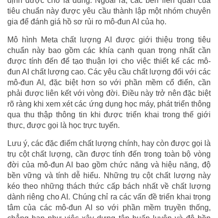
định được cho là đúng. Ngoài ra, các bên liên quan của
tiêu chuẩn này được yêu cầu thành lập một nhóm chuyên
gia để đánh giá hồ sơ rủi ro mô-đun AI của họ.
Mô hình Meta chất lượng AI được giới thiệu trong tiêu
chuẩn này bao gồm các khía cạnh quan trọng nhất cần
được tính đến để tạo thuận lợi cho việc thiết kế các mô-
đun AI chất lượng cao. Các yêu cầu chất lượng đối với các
mô-đun AI, đặc biệt hơn so với phần mềm cổ điển, cần
phải được liên kết với vòng đời. Điều này trở nên đặc biệt
rõ ràng khi xem xét các ứng dụng học máy, phát triển thông
qua thu thập thông tin khi được triển khai trong thế giới
thực, được gọi là học trực tuyến.
Lưu ý, các đặc điểm chất lượng chính, hay còn được gọi là
trụ cột chất lượng, cần được tính đến trong toàn bộ vòng
đời của mô-đun AI bao gồm chức năng và hiệu năng, độ
bền vững và tính dễ hiểu. Những trụ cột chất lượng này
kéo theo những thách thức cấp bách nhất về chất lượng
dành riêng cho AI. Chúng chỉ ra các vấn đề triển khai trọng
tâm của các mô-đun AI so với phần mềm truyền thống,