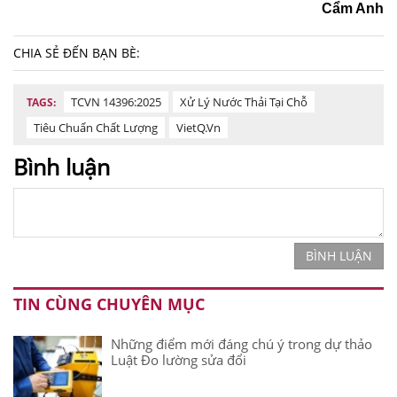
Cẩm Anh
CHIA SẺ ĐẾN BẠN BÈ:
TCVN 14396:2025
Xử Lý Nước Thải Tại Chỗ
TAGS:
Tiêu Chuẩn Chất Lượng
VietQ.vn
Bình luận
BÌNH LUẬN
TIN CÙNG CHUYÊN MỤC
Những điểm mới đáng chú ý trong dự thảo
Luật Đo lường sửa đổi