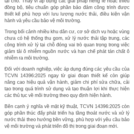
tại chỗ. Thay vì áp dụng các giải pháp riêng lẻ hoặc thiếu
đồng bộ, tiêu chuẩn góp phần bảo đảm công trình được
thiết kế phù hợp với lưu lượng nước thải, điều kiện vận
hành và yêu cầu bảo vệ môi trường.
Trong bối cảnh nhiều khu dân cư, cơ sở dịch vụ hoặc vùng
chưa có hệ thống thu gom, xử lý nước thải tập trung, các
công trình xử lý tại chỗ đóng vai trò quan trọng trong việc
giảm tải ô nhiễm nguồn nước và hạn chế phát tán chất ô
nhiễm ra môi trường.
Đối với doanh nghiệp, việc áp dụng đúng các yêu cầu của
TCVN 14396:2025 ngay từ giai đoạn thiết kế còn giúp
nâng cao hiệu quả vận hành, giảm chi phí sửa chữa, cải
tạo trong quá trình sử dụng và tạo thuận lợi khi thực hiện
các thủ tục về môi trường theo quy định hiện hành.
Bên cạnh ý nghĩa về mặt kỹ thuật, TCVN 14396:2025 còn
góp phần thúc đẩy phát triển hạ tầng thoát nước và xử lý
nước thải theo hướng bền vững, phù hợp với yêu cầu bảo
vệ môi trường và phát triển đô thị trong giai đoạn mới.