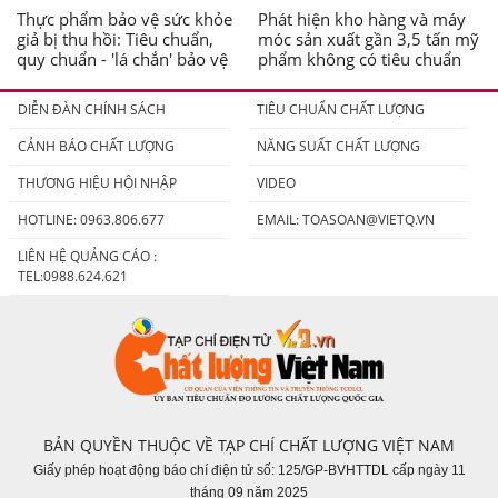
Thực phẩm bảo vệ sức khỏe
Phát hiện kho hàng và máy
giả bị thu hồi: Tiêu chuẩn,
móc sản xuất gần 3,5 tấn mỹ
quy chuẩn - 'lá chắn' bảo vệ
phẩm không có tiêu chuẩn
người tiêu dùng
DIỄN ĐÀN CHÍNH SÁCH
TIÊU CHUẨN CHẤT LƯỢNG
CẢNH BÁO CHẤT LƯỢNG
NĂNG SUẤT CHẤT LƯỢNG
THƯƠNG HIỆU HỘI NHẬP
VIDEO
HOTLINE: 0963.806.677
EMAIL:
TOASOAN@VIETQ.VN
LIÊN HỆ QUẢNG CÁO :
TEL:0988.624.621
BẢN QUYỀN THUỘC VỀ TẠP CHÍ CHẤT LƯỢNG VIỆT NAM
Giấy phép hoạt động báo chí điện tử số: 125/GP-BVHTTDL cấp ngày 11
tháng 09 năm 2025