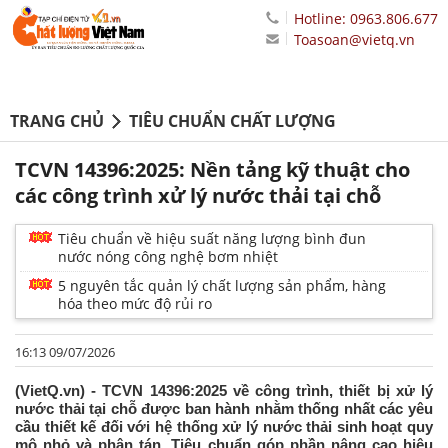
Hotline: 0963.806.677
Toasoan@vietq.vn
TRANG CHỦ
TIÊU CHUẨN CHẤT LƯỢNG
TCVN 14396:2025: Nền tảng kỹ thuật cho
các công trình xử lý nước thải tại chỗ
Tiêu chuẩn về hiệu suất năng lượng bình đun
nước nóng công nghệ bơm nhiệt
5 nguyên tắc quản lý chất lượng sản phẩm, hàng
hóa theo mức độ rủi ro
16:13 09/07/2026
(VietQ.vn) - TCVN 14396:2025 về công trình, thiết bị xử lý
nước thải tại chỗ được ban hành nhằm thống nhất các yêu
cầu thiết kế đối với hệ thống xử lý nước thải sinh hoạt quy
mô nhỏ và phân tán. Tiêu chuẩn góp phần nâng cao hiệu