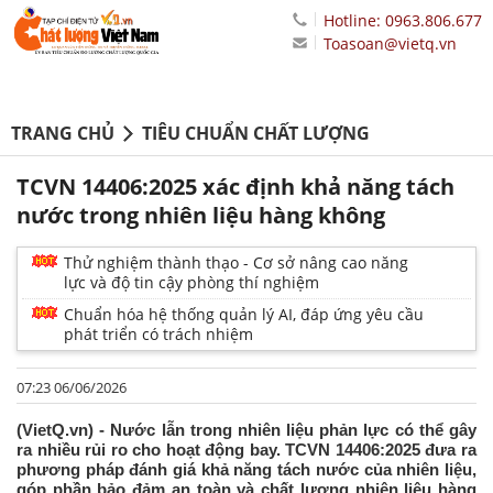
Hotline: 0963.806.677
Toasoan@vietq.vn
TRANG CHỦ
TIÊU CHUẨN CHẤT LƯỢNG
TCVN 14406:2025 xác định khả năng tách
nước trong nhiên liệu hàng không
Thử nghiệm thành thạo - Cơ sở nâng cao năng
lực và độ tin cậy phòng thí nghiệm
Chuẩn hóa hệ thống quản lý AI, đáp ứng yêu cầu
phát triển có trách nhiệm
07:23 06/06/2026
(VietQ.vn) - Nước lẫn trong nhiên liệu phản lực có thể gây
ra nhiều rủi ro cho hoạt động bay. TCVN 14406:2025 đưa ra
phương pháp đánh giá khả năng tách nước của nhiên liệu,
góp phần bảo đảm an toàn và chất lượng nhiên liệu hàng