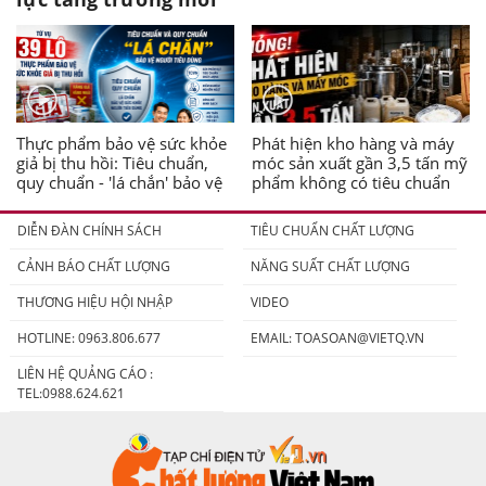
Thực phẩm bảo vệ sức khỏe
Phát hiện kho hàng và máy
giả bị thu hồi: Tiêu chuẩn,
móc sản xuất gần 3,5 tấn mỹ
quy chuẩn - 'lá chắn' bảo vệ
phẩm không có tiêu chuẩn
người tiêu dùng
DIỄN ĐÀN CHÍNH SÁCH
TIÊU CHUẨN CHẤT LƯỢNG
CẢNH BÁO CHẤT LƯỢNG
NĂNG SUẤT CHẤT LƯỢNG
THƯƠNG HIỆU HỘI NHẬP
VIDEO
HOTLINE: 0963.806.677
EMAIL:
TOASOAN@VIETQ.VN
LIÊN HỆ QUẢNG CÁO :
TEL:0988.624.621