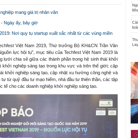
Ngư
tiê
 nghiệp mang giá trị nhân văn
- Ngày ấy, bây giờ
Cả
toà
2019: Nơi quy tụ startup xuất sắc nhất từ các vùng miền
Thu
Lay
 Techfest Việt Nam 2019, Thứ trưởng Bộ KH&CN Trần Văn
Nguồn lực hội tụ”, mục tiêu của Techfest Việt Nam 2019 là
ng lưới chia sẻ giữa các thành phần trong hệ sinh thái khởi
 khởi nghiệp sáng tạo trong khu vực và trên thế giới; cập
thái khởi nghiệp sáng tạo, cập nhật xu hướng công nghệ và
u tư từ quỹ đầu tư mạo hiểm, nhà đầu tư thiên thần, các tập
c tế cho các doanh nghiệp khởi nghiệp sáng tạo.