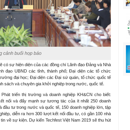
 cảnh buổi họp báo
sẽ có sự hiện diện của các đồng chí Lãnh đạo Đảng và Nhà
nh đạo UBND các tỉnh, thành phố; Đại diện các tổ chức
à trường đại học; Đại diện các Đại sứ quán, tổ chức quốc tế
nh sách và chuyên gia khởi nghiệp trong nước, quốc tế.
hát triển thị trường và doanh nghiệp KH&CN cho biết:
kết nối và đẩy mạnh sự tương tác của ít nhất 250 doanh
à đầu tư trong nước và quốc tế, 150 doanh nghiệp lớn, tập
ghiệp, diễn ra hơn 300 lượt kết nối đầu tư, có gần 100 nhà
tin về sự kiện. Dự kiến Techfest Việt Nam 2019 sẽ thu hút