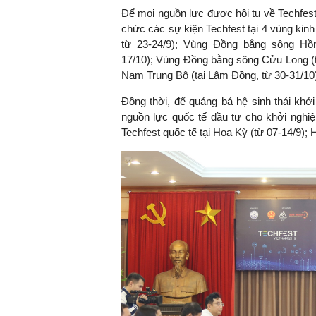
Để mọi nguồn lực được hội tụ về Techfes
chức các sự kiện Techfest tại 4 vùng kin
từ 23-24/9); Vùng Đồng bằng sông Hồn
17/10); Vùng Đồng bằng sông Cửu Long (t
TS. Nguyễn Đức Độ - Ph
Viện Kinh tế Tài chính
Nam Trung Bộ (tại Lâm Đồng, từ 30-31/10
Đồng thời, để quảng bá hệ sinh thái khởi
"Có rất nhiều vi
nguồn lực quốc tế đầu tư cho khởi ngh
ngay từ bây giờ 
Techfest quốc tế tại Hoa Kỳ (từ 07-14/9);
đang được tiến
đầu tư cho kho
nghệ; ban hành
khuyến khích đổ
khởi nghiệp..."