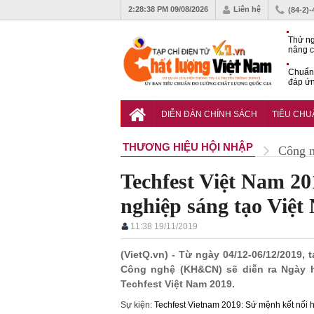
2:28:40 PM
09/08/2026
Liên hệ
(84-2)
Thử ng
nâng c
phòng 
Chuẩn 
đáp ứn
nhiệm
QCVN 
thuật 
DIỄN ĐÀN CHÍNH SÁCH
TIÊU CH
đường
THƯƠNG HIỆU HỘI NHẬP
Công 
Techfest Việt Nam 201
nghiệp sáng tạo Việt 
11:38 19/11/2019
(VietQ.vn) - Từ ngày 04/12-06/12/2019,
Công nghệ (KH&CN) sẽ diễn ra Ngày h
Techfest Việt Nam 2019.
Sự kiện:
Techfest Vietnam 2019: Sứ mệnh kết nối h