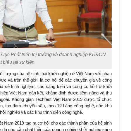
 Cục Phát triển thị trường và doanh nghiệp KH&CN
t biểu tại sự kiện
đối tượng của hệ sinh thái khởi nghiệp ở Việt Nam với nhau
ực và trên thế giới, là cơ hội để các chuyên gia về công
ia sẻ kinh nghiệm, các sáng kiến và công cụ hỗ trợ khởi
ghiệp Việt Nam gắn kết, khẳng định được tiềm năng và thu
ngoài. Không gian Techfest Việt Nam 2019 được tổ chức
đàn, tọa đàm chuyên sâu, theo 12 Làng công nghệ, các khu
 khởi nghiệp và các khu trình diễn công nghệ.
iệt Nam 2019 tạo ra cơ hội cho các thành phần của hệ sinh
ũng là nhu cầu phát triển của doanh nghiệp khởi nghiệp sáng