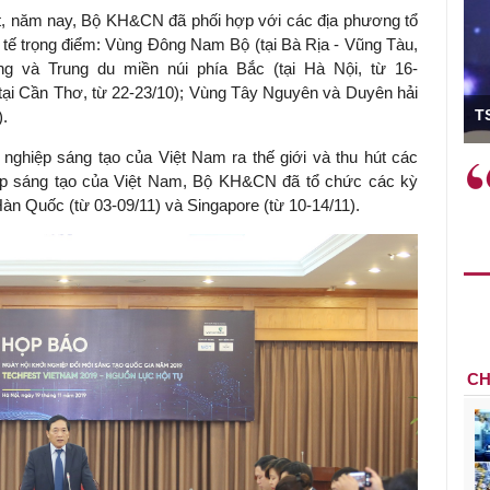
t, năm nay, Bộ KH&CN đã phối hợp với các địa phương tổ
h tế trọng điểm: Vùng Đông Nam Bộ (tại Bà Rịa - Vũng Tàu,
g và Trung du miền núi phía Bắc (tại Hà Nội, từ 16-
ại Cần Thơ, từ 22-23/10); Vùng Tây Nguyên và Duyên hải
ó Viện trưởng
T
).
 nghiệp sáng tạo của Việt Nam ra thế giới và thu hút các
ệc phải làm
Việc sử dụng hiệu quả chính
iệp sáng tạo của Việt Nam, Bộ KH&CN đã tổ chức các kỳ
và trên thực tế
sách tài khóa không chỉ mang ý
 Hàn Quốc (từ 03-09/11) và Singapore (từ 10-14/11).
 hành như tăng
nghĩa hỗ trợ ngắn hạn mà còn
a học công
đóng vai trò tạo nền tảng cho
 các cơ chế
tăng trưởng bền vững dài hạn.
i mới sáng tạo,
CH