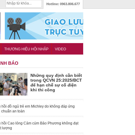
Hotline:
0963.806.677
THƯƠNG HIỆU HỘI NHẬP
VIDEO
NH BÁO
Những quy định cần biết
trong QCVN 25:2025/BCT
để hạn chế sự cố điện
khi thi công
 hồi đồ ngủ trẻ em Michley do không đáp ứng
u chuẩn an toàn
 hồi Cao lỏng Cảm cúm Bảo Phương không đạt
t lượng