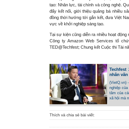
tạo: Nhân lực, tài chính và công nghệ. Q
đẩy kết nối, giới thiệu quảng bá nhiều 
đồng thời hướng tới gắn kết, đưa Việt N
vực về khởi nghiệp sáng tạo.
Tại sự kiện cũng diễn ra nhiều hoạt động
Công ty Amazon Web Services tổ chức
TED@Techfest; Chung kết Cuộc thi Tài nă
Techfest
nhân văn
(VietQ.vn) 
nghiệp của
tâm của các
xã hội mà n
Thích và chia sẻ bài viết: