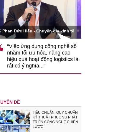
Ông Hoàng Quang Phòn
S Phan Đức Hiếu - Chuyên gia kinh tế
VCCI
"Việc ứng dụng công nghệ số
""Theo tôi, cần 
nhằm tối ưu hóa, nâng cao
gốc rễ về nhận
hiệu quả hoạt động logistics là
nghiệp cần coi
rất có ý nghĩa..."
động hài hoà là
triển..."
UYÊN ĐỀ
TIÊU CHUẨN, QUY CHUẨN
KỸ THUẬT PHỤC VỤ PHÁT
TRIỂN CÔNG NGHỆ CHIẾN
LƯỢC