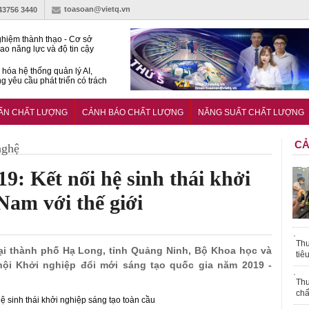
toasoan@vietq.vn
-43756 3440
hiệm thành thạo - Cơ sở
ao năng lực và độ tin cậy
thí nghiệm
hóa hệ thống quản lý AI,
g yêu cầu phát triển có trách
15:2026/BCA yêu cầu kỹ
Trung tâm sát hạch lái xe
UẨN CHẤT LƯỢNG
CẢNH BÁO CHẤT LƯỢNG
NĂNG SUẤT CHẤT LƯỢNG
 bộ
CẢ
nghệ
9: Kết nối hệ sinh thái khởi
Nam với thế giới
Thu
 tại thành phố Hạ Long, tỉnh Quảng Ninh, Bộ Khoa học và
tiê
ội Khởi nghiệp đổi mới sáng tạo quốc gia năm 2019 -
Thu
chấ
ệ sinh thái khởi nghiệp sáng tạo toàn cầu