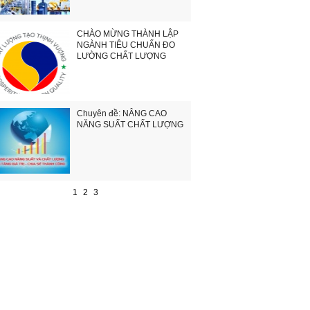
CHÀO MỪNG THÀNH LẬP
NGÀNH TIÊU CHUẨN ĐO
LƯỜNG CHẤT LƯỢNG
Chuyên đề: NÂNG CAO
NĂNG SUẤT CHẤT LƯỢNG
1
2
3