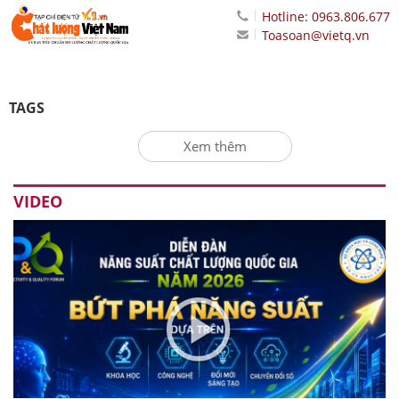
Hotline: 0963.806.677
Toasoan@vietq.vn
TAGS
Xem thêm
VIDEO