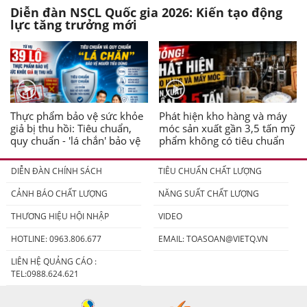
Diễn đàn NSCL Quốc gia 2026: Kiến tạo động
lực tăng trưởng mới
Thực phẩm bảo vệ sức khỏe
Phát hiện kho hàng và máy
giả bị thu hồi: Tiêu chuẩn,
móc sản xuất gần 3,5 tấn mỹ
quy chuẩn - 'lá chắn' bảo vệ
phẩm không có tiêu chuẩn
người tiêu dùng
DIỄN ĐÀN CHÍNH SÁCH
TIÊU CHUẨN CHẤT LƯỢNG
CẢNH BÁO CHẤT LƯỢNG
NĂNG SUẤT CHẤT LƯỢNG
THƯƠNG HIỆU HỘI NHẬP
VIDEO
HOTLINE: 0963.806.677
EMAIL:
TOASOAN@VIETQ.VN
LIÊN HỆ QUẢNG CÁO :
TEL:0988.624.621