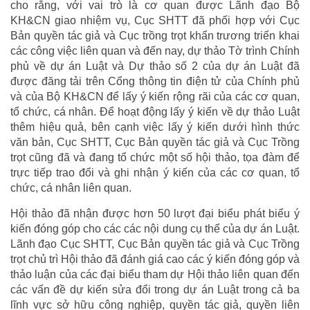
cho rằng, với vai trò là cơ quan được Lãnh đạo Bộ
KH&CN giao nhiệm vụ, Cục SHTT đã phối hợp với Cục
Bản quyền tác giả và Cục trồng trọt khẩn trương triển khai
các công việc liên quan và đến nay, dự thảo Tờ trình Chính
phủ về dự án Luật và Dự thảo số 2 của dự án Luật đã
được đăng tải trên Cổng thông tin điện tử của Chính phủ
và của Bộ KH&CN để lấy ý kiến rộng rãi của các cơ quan,
tổ chức, cá nhân. Để hoạt động lấy ý kiến về dự thảo Luật
thêm hiệu quả, bên cạnh việc lấy ý kiến dưới hình thức
văn bản, Cục SHTT, Cục Bản quyền tác giả và Cục Trồng
trọt cũng đã và đang tổ chức một số hội thảo, tọa đàm để
trực tiếp trao đổi và ghi nhận ý kiến của các cơ quan, tổ
chức, cá nhân liên quan.
Hội thảo đã nhận được hơn 50 lượt đại biểu phát biểu ý
kiến đóng góp cho các các nội dung cụ thể của dự án Luật.
Lãnh đạo Cục SHTT, Cục Bản quyền tác giả và Cục Trồng
trọt chủ trì Hội thảo đã đánh giá cao các ý kiến đóng góp và
thảo luận của các đại biểu tham dự Hội thảo liên quan đến
các vấn đề dự kiến sửa đổi trong dự án Luật trong cả ba
lĩnh vực sở hữu công nghiệp, quyền tác giả, quyền liên