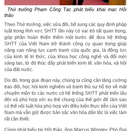
Thứ trưởng Phạm Công Tạc phát biểu khai mạc Hội
thảo
Theo Thứ trưởng, việc sửa đổi, bổ sung các quy định pháp
luật trong lĩnh vực SHTT lần này có vai trò rất quan trọng,
góp phần hoàn thiện thêm một bước để đưa hệ thống
SHTT của Việt Nam trở thành công cụ quan trọng giúp
nâng cao năng lực cạnh tranh của quốc gia, là động lực
của kinh tế tri thức, của khoa học công nghệ và đổi mới
sáng tạo, từ đó thúc đẩy phát triển kinh tế, văn hóa, xã hội
của đất nước.
Do đó, trong giai đoạn này, chúng ta cũng cần tăng cường
trao đổi, học hỏi kinh nghiệm và tranh thủ sự hỗ trợ về mặt
chuyên môn từ các nước có hệ thống SHTT phát triển lâu
đời và phù hợp với xu thế chung của thế giới để làm sao
có thể nội luật hóa phù hợp với điều kiện thực tiễn của Việt
Nam mà vẫn giữ được bản sắc văn hóa dân tộc là việc làm
rất cần thiết.
Cùng phát biểu tại Hội thảo, ông Marcus Winsley, Phó Đại