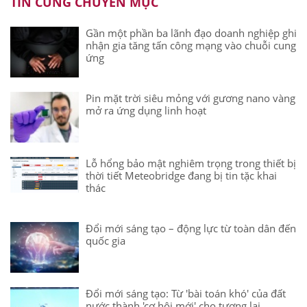
TIN CÙNG CHUYÊN MỤC
Gần một phần ba lãnh đạo doanh nghiệp ghi
nhận gia tăng tấn công mạng vào chuỗi cung
ứng
Pin mặt trời siêu mỏng với gương nano vàng
mở ra ứng dụng linh hoạt
Lỗ hổng bảo mật nghiêm trọng trong thiết bị
thời tiết Meteobridge đang bị tin tặc khai
thác
Đổi mới sáng tạo – động lực từ toàn dân đến
quốc gia
Đổi mới sáng tạo: Từ 'bài toán khó' của đất
nước thành 'cơ hội mới' cho tương lai