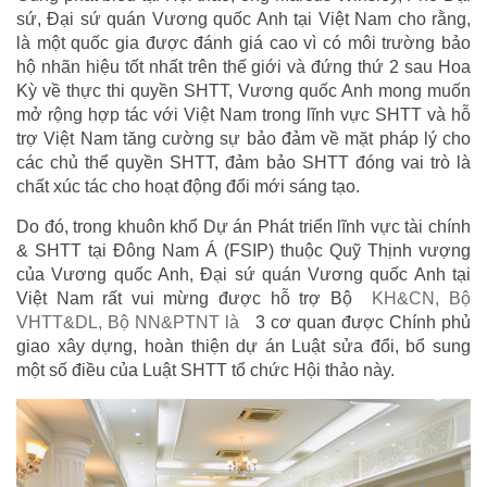
sứ, Đại sứ quán Vương quốc Anh tại Việt Nam cho rằng,
là một quốc gia được đánh giá cao vì có môi trường bảo
hộ nhãn hiệu tốt nhất trên thế giới và đứng thứ 2 sau Hoa
Kỳ về thực thi quyền SHTT, Vương quốc Anh mong muốn
mở rộng hợp tác với Việt Nam trong lĩnh vực SHTT và hỗ
trợ Việt Nam tăng cường sự bảo đảm về mặt pháp lý cho
các chủ thể quyền SHTT, đảm bảo SHTT đóng vai trò là
chất xúc tác cho hoạt động đổi mới sáng tạo.
Do đó, trong khuôn khổ Dự án Phát triển lĩnh vực tài chính
& SHTT tại Đông Nam Á (FSIP) thuộc Quỹ Thịnh vượng
của Vương quốc Anh, Đại sứ quán Vương quốc Anh tại
Việt Nam rất vui mừng được hỗ trợ Bộ
KH&CN, Bộ
VHTT&DL, Bộ NN&PTNT là
3 cơ quan được Chính phủ
giao xây dựng, hoàn thiện dự án Luật sửa đổi, bổ sung
một số điều của Luật SHTT tổ chức Hội thảo này.