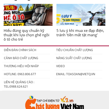
Hiểu đúng quy chuẩn kỹ
5 lưu ý khi mua xe đạp điện,
thuật khi lựa chọn ghế ngồi
tránh 'tiền mất tật mang'
ô tô cho trẻ
DIỄN ĐÀN CHÍNH SÁCH
TIÊU CHUẨN CHẤT LƯỢNG
CẢNH BÁO CHẤT LƯỢNG
NĂNG SUẤT CHẤT LƯỢNG
THƯƠNG HIỆU HỘI NHẬP
VIDEO
HOTLINE: 0963.806.677
EMAIL:
TOASOAN@VIETQ.VN
LIÊN HỆ QUẢNG CÁO :
TEL:0988.624.621