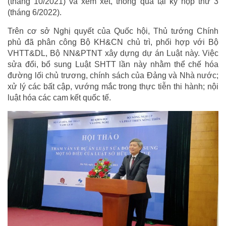
(tháng 10/2021) và xem xét, thông qua tại kỳ họp thứ 3
(tháng 6/2022).
Trên cơ sở Nghị quyết của Quốc hội, Thủ tướng Chính
phủ đã phân công Bộ KH&CN chủ trì, phối hợp với Bộ
VHTT&DL, Bộ NN&PTNT xây dựng dự án Luật này. Việc
sửa đổi, bổ sung Luật SHTT lần này nhằm thể chế hóa
đường lối chủ trương, chính sách của Đảng và Nhà nước;
xử lý các bất cập, vướng mắc trong thực tiễn thi hành; nội
luật hóa các cam kết quốc tế.