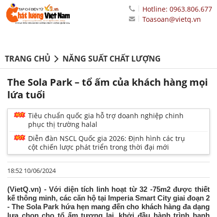
Hotline: 0963.806.677
Toasoan@vietq.vn
TRANG CHỦ
NĂNG SUẤT CHẤT LƯỢNG
The Sola Park – tổ ấm của khách hàng mọi
lứa tuổi
Tiêu chuẩn quốc gia hỗ trợ doanh nghiệp chinh
phục thị trường halal
Diễn đàn NSCL Quốc gia 2026: Định hình các trụ
cột chiến lược phát triển trong thời đại mới
18:52 10/06/2024
(VietQ.vn) - Với diện tích linh hoạt từ 32 -75m2 được thiết
kế thông minh, các căn hộ tại Imperia Smart City giai đoạn 2
- The Sola Park hứa hẹn mang đến cho khách hàng đa dạng
lựa chọn cho tổ ấm tương lai, khởi đầu hành trình hạnh