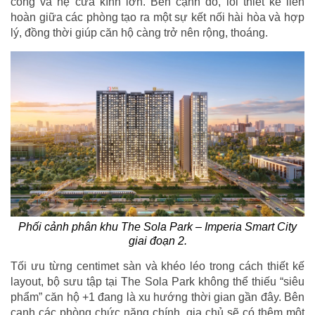
công và hệ cửa kính lớn. Bên cạnh đó, lối thiết kế liên
hoàn giữa các phòng tạo ra một sự kết nối hài hòa và hợp
lý, đồng thời giúp căn hộ càng trở nên rộng, thoáng.
Phối cảnh phân khu The Sola Park – Imperia Smart City
giai đoạn 2.
Tối ưu từng centimet sàn và khéo léo trong cách thiết kế
layout, bộ sưu tập tại The Sola Park không thể thiếu “siêu
phẩm” căn hộ +1 đang là xu hướng thời gian gần đây. Bên
cạnh các phòng chức năng chính, gia chủ sẽ có thêm một