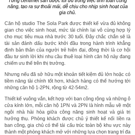
Từng centimet sàn được tối ưu trong việc tính toán công
năng, tạo ra sự thoải mái, dễ chịu cho nhịp sinh hoạt của
gia chủ.
Căn hộ studio The Sola Park được thiết kế vừa đủ không
gian cho việc sinh hoạt, mức tài chính lại vô cùng hợp lý
cho mục tiêu mua nhà trước 30 tuổi. Đây chắc chắn sẽ là
tài sản đánh dấu bước khởi đầu trong hành trình khẳng
định bản thân của người trẻ hiện đại, đồng thời là cơ hội
đầu tư sinh lời khi nhu cầu thuê loại hình căn hộ này đang
chiếm ưu thế trên thị trường.
Nhưng nếu đã sở hữu một khoản tiết kiệm đủ lớn hoặc có
tiềm năng tài chính tốt hơn, khách hàng có thể hướng tới
những căn hộ 1-2PN, rộng từ 42-54m2.
Thiết kế vuông vắn, kết hợp với ban công rộng và những ô
cửa kính lớn, mỗi căn hộ 1PN và 2PN là hình mẫu về một
ngôi nhà hài hòa giữa công năng sinh hoạt và giá trị
hưởng thụ. Phòng khách được chủ ý thiết kế nối liền ra
ban công, gia chủ có thể tái cấu trúc toàn bộ khu vực này
thành một phòng khách mở với những lựa chọn trang trí đa