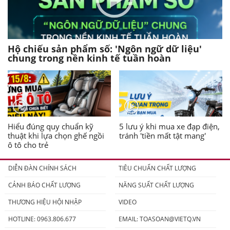
Hộ chiếu sản phẩm số: 'Ngôn ngữ dữ liệu'
chung trong nền kinh tế tuần hoàn
Hiểu đúng quy chuẩn kỹ
5 lưu ý khi mua xe đạp điện,
thuật khi lựa chọn ghế ngồi
tránh 'tiền mất tật mang'
ô tô cho trẻ
DIỄN ĐÀN CHÍNH SÁCH
TIÊU CHUẨN CHẤT LƯỢNG
CẢNH BÁO CHẤT LƯỢNG
NĂNG SUẤT CHẤT LƯỢNG
THƯƠNG HIỆU HỘI NHẬP
VIDEO
HOTLINE: 0963.806.677
EMAIL:
TOASOAN@VIETQ.VN