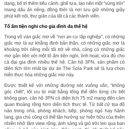
dạng, bố trí thêm tiểu cảnh, ghế tựa, tạo nên một “vùng trời”
mang dấu ấn riêng, đồng thời là nơi lưu giữ những giây
phút kết nối, thư giãn của tất cả các thành viên.
Tổ ấm tiện nghi cho gia đình đa thế hệ
Trong vô vàn giấc mơ về “nơi an cư lập nghiệp”, có những
giấc mơ là sự khẳng định bản thân, có những giấc mơ là
khoảng trời riêng mỗi tối trở về nhà, cũng có những giấc
mơ gắn liền với một tổ ấm tiện nghi, linh hoạt, vừa đủ cho
cả đại gia đình nhiều thế hệ. Căn hộ 3PN, sản phẩm có
diện tích lớn nhất tại dự án The Sola Park sẽ là lựa chọn
hiện thực hóa những giấc mơ này.
Được thiết kế với những đường nét vuông vắn, “không
góc chết”, tối ưu từ mặt bằng tổng thể đến từng chi tiết
không gian, căn hộ 3PN có diện tích 75 m2 mang đến cảm
quan thoáng rộng hơn diện tích thực tế. Từ bất cứ tọa độ
nào trong nhà, phòng khách, bếp, phòng ngủ hay hành
lang, gia chủ cũng có thể tận hưởng sự hiện hữu của thiên
nhiên nhờ tầm view rộng, ánh sáng và gió trời len qua ban