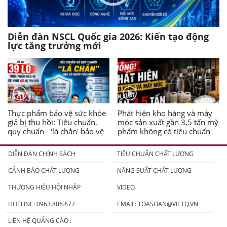
Diễn đàn NSCL Quốc gia 2026: Kiến tạo động
lực tăng trưởng mới
Thực phẩm bảo vệ sức khỏe
Phát hiện kho hàng và máy
giả bị thu hồi: Tiêu chuẩn,
móc sản xuất gần 3,5 tấn mỹ
quy chuẩn - 'lá chắn' bảo vệ
phẩm không có tiêu chuẩn
người tiêu dùng
DIỄN ĐÀN CHÍNH SÁCH
TIÊU CHUẨN CHẤT LƯỢNG
CẢNH BÁO CHẤT LƯỢNG
NĂNG SUẤT CHẤT LƯỢNG
THƯƠNG HIỆU HỘI NHẬP
VIDEO
HOTLINE: 0963.806.677
EMAIL:
TOASOAN@VIETQ.VN
LIÊN HỆ QUẢNG CÁO :