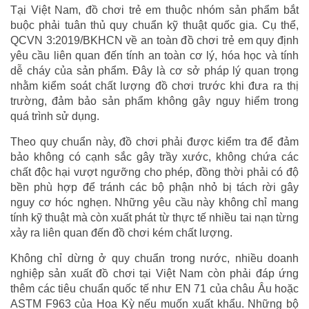
Tại Việt Nam, đồ chơi trẻ em thuộc nhóm sản phẩm bắt
buộc phải tuân thủ quy chuẩn kỹ thuật quốc gia. Cụ thể,
QCVN 3:2019/BKHCN về an toàn đồ chơi trẻ em quy định
yêu cầu liên quan đến tính an toàn cơ lý, hóa học và tính
dễ cháy của sản phẩm. Đây là cơ sở pháp lý quan trọng
nhằm kiểm soát chất lượng đồ chơi trước khi đưa ra thị
trường, đảm bảo sản phẩm không gây nguy hiểm trong
quá trình sử dụng.
Theo quy chuẩn này, đồ chơi phải được kiểm tra để đảm
bảo không có cạnh sắc gây trầy xước, không chứa các
chất độc hại vượt ngưỡng cho phép, đồng thời phải có độ
bền phù hợp để tránh các bộ phận nhỏ bị tách rời gây
nguy cơ hóc nghẹn. Những yêu cầu này không chỉ mang
tính kỹ thuật mà còn xuất phát từ thực tế nhiều tai nạn từng
xảy ra liên quan đến đồ chơi kém chất lượng.
Không chỉ dừng ở quy chuẩn trong nước, nhiều doanh
nghiệp sản xuất đồ chơi tại Việt Nam còn phải đáp ứng
thêm các tiêu chuẩn quốc tế như EN 71 của châu Âu hoặc
ASTM F963 của Hoa Kỳ nếu muốn xuất khẩu. Những bộ