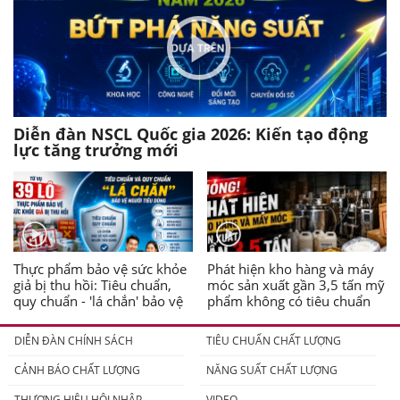
Diễn đàn NSCL Quốc gia 2026: Kiến tạo động
lực tăng trưởng mới
Thực phẩm bảo vệ sức khỏe
Phát hiện kho hàng và máy
giả bị thu hồi: Tiêu chuẩn,
móc sản xuất gần 3,5 tấn mỹ
quy chuẩn - 'lá chắn' bảo vệ
phẩm không có tiêu chuẩn
người tiêu dùng
DIỄN ĐÀN CHÍNH SÁCH
TIÊU CHUẨN CHẤT LƯỢNG
CẢNH BÁO CHẤT LƯỢNG
NĂNG SUẤT CHẤT LƯỢNG
THƯƠNG HIỆU HỘI NHẬP
VIDEO