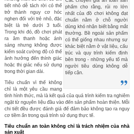
Các chuyên gia an toàn sản
tiết nhỏ dễ tách rời có thể
phẩm cho rằng, rủi ro lớn
trở thành nguy cơ hóc
nhất của đồ chơi không đạt
nghẹn đối với trẻ nhỏ, đặc
chuẩn nằm ở chỗ người
biệt là trẻ dưới 3 tuổi.
dùng khó nhận biết bằng mắt
Trong khi đó, đồ chơi phát
thường. Bề ngoài sản phẩm
ra âm thanh hoặc ánh
có thể giống nhau nhưng sự
sáng nhưng không được
khác biệt nằm ở vật liệu, cấu
kiểm soát cường độ có thể
trúc và quy trình kiểm định
ảnh hưởng đến thính giác
bên trong - những yếu tố mà
hoặc thị giác nếu sử dụng
người tiêu dùng không dễ
trong thời gian dài.
tiếp cận.
Tiêu chuẩn vì thế không
chỉ là một yêu cầu mang
tính hình thức, mà là kết quả của quá trình kiểm tra nghiêm
ngặt từ nguyên liệu đầu vào đến sản phẩm hoàn thiện. Mỗi
chi tiết đều được đánh giá để đảm bảo không tạo ra nguy
cơ tiềm ẩn trong quá trình sử dụng thực tế.
Tiêu chuẩn an toàn không chỉ là trách nhiệm của nhà
sản xuất