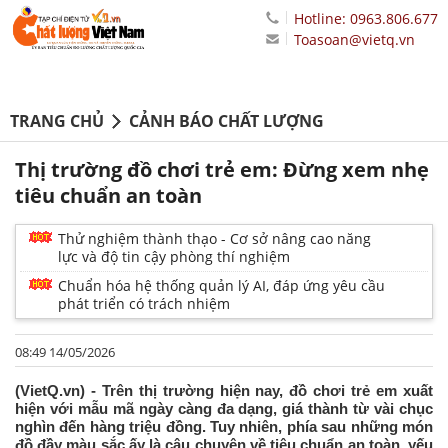
Hotline: 0963.806.677
Toasoan@vietq.vn
TRANG CHỦ
CẢNH BÁO CHẤT LƯỢNG
Thị trường đồ chơi trẻ em: Đừng xem nhẹ
tiêu chuẩn an toàn
Thử nghiệm thành thạo - Cơ sở nâng cao năng
lực và độ tin cậy phòng thí nghiệm
Chuẩn hóa hệ thống quản lý AI, đáp ứng yêu cầu
phát triển có trách nhiệm
08:49 14/05/2026
(VietQ.vn) - Trên thị trường hiện nay, đồ chơi trẻ em xuất
hiện với mẫu mã ngày càng đa dạng, giá thành từ vài chục
nghìn đến hàng triệu đồng. Tuy nhiên, phía sau những món
đồ đầy màu sắc ấy là câu chuyện về tiêu chuẩn an toàn, yếu