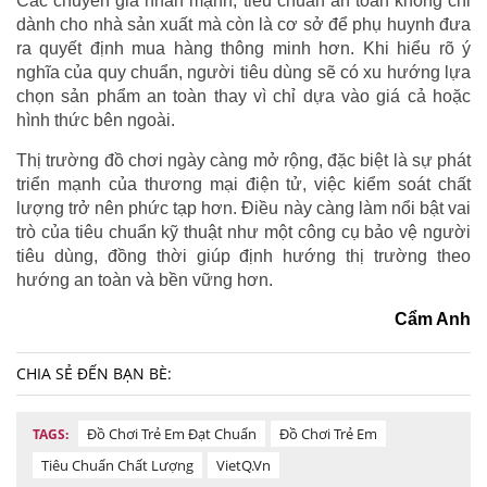
Các chuyên gia nhấn mạnh, tiêu chuẩn an toàn không chỉ
dành cho nhà sản xuất mà còn là cơ sở để phụ huynh đưa
ra quyết định mua hàng thông minh hơn. Khi hiểu rõ ý
nghĩa của quy chuẩn, người tiêu dùng sẽ có xu hướng lựa
chọn sản phẩm an toàn thay vì chỉ dựa vào giá cả hoặc
hình thức bên ngoài.
Thị trường đồ chơi ngày càng mở rộng, đặc biệt là sự phát
triển mạnh của thương mại điện tử, việc kiểm soát chất
lượng trở nên phức tạp hơn. Điều này càng làm nổi bật vai
trò của tiêu chuẩn kỹ thuật như một công cụ bảo vệ người
tiêu dùng, đồng thời giúp định hướng thị trường theo
hướng an toàn và bền vững hơn.
Cẩm Anh
CHIA SẺ ĐẾN BẠN BÈ:
Đồ Chơi Trẻ Em Đạt Chuẩn
Đồ Chơi Trẻ Em
TAGS:
Tiêu Chuẩn Chất Lượng
VietQ.vn