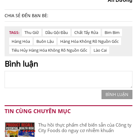
An Dương
CHIA SẺ ĐẾN BẠN BÈ:
Thu Giữ
Dầu Gội Đầu
Chất Tẩy Rửa
Bim Bim
TAGS:
Hàng Hóa
Buôn Lậu
Hàng Hóa Không Rõ Nguồn Gốc
Tiêu Hủy Hàng Hóa Không Rõ Nguồn Gốc
Lào Cai
Bình luận
BÌNH LUẬN
TIN CÙNG CHUYÊN MỤC
Thu hồi thực phẩm chế biến sẵn của Công ty
City Foods do nguy cơ nhiễm khuẩn