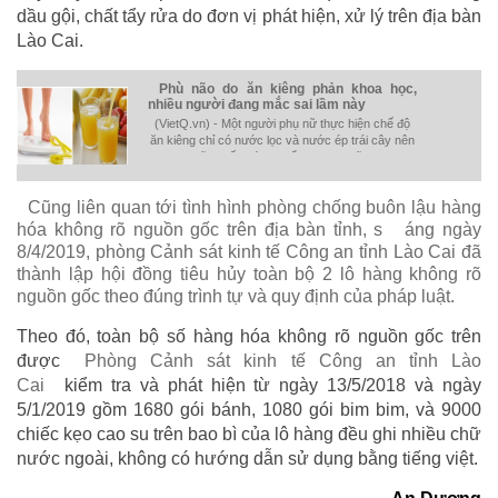
dầu gội, chất tẩy rửa do đơn vị phát hiện, xử lý trên địa bàn
Lào Cai.
Phù não do ăn kiêng phản khoa học,
nhiều người đang mắc sai lầm này
(VietQ.vn) - Một người phụ nữ thực hiện chế độ
ăn kiêng chỉ có nước lọc và nước ép trái cây nên
đã bị cấp cứu do tổn thương não.
Cũng liên quan tới tình hình phòng chống buôn lậu hàng
hóa không rõ nguồn gốc trên địa bàn tỉnh, s
áng ngày
8/4/2019, phòng Cảnh sát kinh tế Công an tỉnh Lào Cai đã
thành lập hội đồng tiêu hủy toàn bộ 2 lô hàng không rõ
nguồn gốc theo đúng trình tự và quy định của pháp luật.
Theo đó, toàn bộ số hàng hóa không rõ nguồn gốc trên
được
Phòng Cảnh sát kinh tế Công an tỉnh Lào
Cai
kiểm tra và phát hiện từ ngày 13/5/2018 và ngày
5/1/2019 gồm 1680 gói bánh, 1080 gói bim bim, và 9000
chiếc kẹo cao su trên bao bì của lô hàng đều ghi nhiều chữ
nước ngoài, không có hướng dẫn sử dụng bằng tiếng việt.