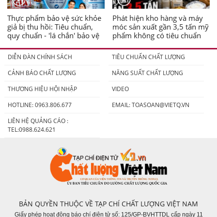
Thực phẩm bảo vệ sức khỏe
Phát hiện kho hàng và máy
giả bị thu hồi: Tiêu chuẩn,
móc sản xuất gần 3,5 tấn mỹ
quy chuẩn - 'lá chắn' bảo vệ
phẩm không có tiêu chuẩn
người tiêu dùng
DIỄN ĐÀN CHÍNH SÁCH
TIÊU CHUẨN CHẤT LƯỢNG
CẢNH BÁO CHẤT LƯỢNG
NĂNG SUẤT CHẤT LƯỢNG
THƯƠNG HIỆU HỘI NHẬP
VIDEO
HOTLINE: 0963.806.677
EMAIL:
TOASOAN@VIETQ.VN
LIÊN HỆ QUẢNG CÁO :
TEL:0988.624.621
BẢN QUYỀN THUỘC VỀ TẠP CHÍ CHẤT LƯỢNG VIỆT NAM
Giấy phép hoạt động báo chí điện tử số: 125/GP-BVHTTDL cấp ngày 11