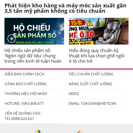
Phát hiện kho hàng và máy móc sản xuất gần
3,5 tấn mỹ phẩm không có tiêu chuẩn
Hộ chiếu sản phẩm số:
Hiểu đúng quy chuẩn kỹ
'Ngôn ngữ dữ liệu' chung
thuật khi lựa chọn ghế ngồi
trong nền kinh tế tuần hoàn
ô tô cho trẻ
DIỄN ĐÀN CHÍNH SÁCH
TIÊU CHUẨN CHẤT LƯỢNG
CẢNH BÁO CHẤT LƯỢNG
NĂNG SUẤT CHẤT LƯỢNG
THƯƠNG HIỆU HỘI NHẬP
VIDEO
HOTLINE: 0963.806.677
EMAIL:
TOASOAN@VIETQ.VN
LIÊN HỆ QUẢNG CÁO :
TEL:0988.624.621