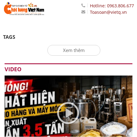
Hotline: 0963.806.677
Toasoan@vietq.vn
TAGS
Xem thêm
VIDEO