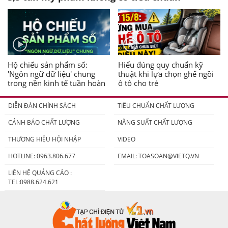
Hộ chiếu sản phẩm số:
Hiểu đúng quy chuẩn kỹ
'Ngôn ngữ dữ liệu' chung
thuật khi lựa chọn ghế ngồi
trong nền kinh tế tuần hoàn
ô tô cho trẻ
DIỄN ĐÀN CHÍNH SÁCH
TIÊU CHUẨN CHẤT LƯỢNG
CẢNH BÁO CHẤT LƯỢNG
NĂNG SUẤT CHẤT LƯỢNG
THƯƠNG HIỆU HỘI NHẬP
VIDEO
HOTLINE: 0963.806.677
EMAIL:
TOASOAN@VIETQ.VN
LIÊN HỆ QUẢNG CÁO :
TEL:0988.624.621