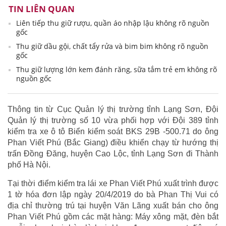
TIN LIÊN QUAN
Liên tiếp thu giữ rượu, quần áo nhập lậu không rõ nguồn
gốc
Thu giữ dầu gội, chất tẩy rửa và bim bim không rõ nguồn
gốc
Thu giữ lượng lớn kem đánh răng, sữa tắm trẻ em không rõ
nguồn gốc
Thông tin từ Cục Quản lý thị trường tỉnh Lạng Sơn, Đội
Quản lý thị trường số 10 vừa phối hợp với Đội 389 tỉnh
kiểm tra xe ô tô Biển kiểm soát BKS 29B -500.71 do ông
Phan Viết Phú (Bắc Giang) điều khiển chạy từ hướng thị
trấn Đồng Đăng, huyện Cao Lộc, tỉnh Lạng Sơn đi Thành
phố Hà Nội.
Tại thời điểm kiểm tra lái xe Phan Viết Phú xuất trình được
1 tờ hóa đơn lập ngày 20/4/2019 do bà Phan Thị Vui có
địa chỉ thường trú tại huyện Văn Lãng xuất bán cho ông
Phan Viết Phú gồm các mặt hàng: Máy xông mặt, đèn bắt