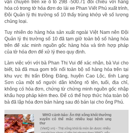
vận chuyển trên xe ô tô 29B -500.71 đối chiếu với hàng
hóa có trong tờ hóa đơn do lái xe Phan Viết Phú xuất trình,
Đội Quản lý thị trường số 10 thấy trùng khớp về số lượng
chủng loại.
Tuy nhiên do hàng hóa sản xuất ngoài Việt Nam nên Đội
Quản lý thị trường số 10 đã tạm giữ toàn bộ số hàng hóa
trên để xác minh nguồn gốc hàng hóa và tính hợp pháp
của tờ hóa đơn để xử lý theo quy định.
Làm việc với với bà Phan Thị Vui để xác nhận, bà Vui cho
biết, bà đã mua gom trôi nổi toàn bộ số hàng hóa trên tại
khu vực thị trấn Đồng Đăng, huyện Cao Lộc, tỉnh Lạng
Sơn của một số người dân không rõ tên, tuổi, địa chỉ,
không có hóa đơn, chứng từ chứng minh nguồn gốc nhập
khẩu hợp pháp kèm theo. Để có thể hợp thức hóa toàn bộ
bà đã lập hóa đơn bán hàng sau đó bán lại cho ông Phú.
WHO cảnh báo: Ăn thịt xông khói thường
xuyên có thể mắc nhiều loại bệnh ung
thư
(VietQ.vn) - Thịt xông khói là món ăn được nhiều
người lựa chọn vì tiện lợi nhưng theo WHO, nếu