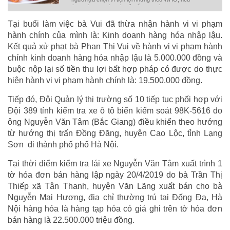
ăn thường xuyên có thể mắc loạt bệnh ung thư,
tim mạch.
Tại buổi làm việc bà Vui đã thừa nhận hành vi vi phạm
hành chính của mình là: Kinh doanh hàng hóa nhập lậu.
Kết quả xử phạt bà Phan Thị Vui về hành vi vi phạm hành
chính kinh doanh hàng hóa nhập lậu là 5.000.000 đồng và
buộc nộp lại số tiền thu lợi bất hợp pháp có được do thực
hiện hành vi vi phạm hành chính là: 19.500.000 đồng.
Tiếp đó, Đội Quản lý thị trường số 10 tiếp tục phối hợp với
Đội 389 tỉnh kiểm tra xe ô tô biển kiểm soát 98K-5616 do
ông Nguyễn Văn Tâm (Bắc Giang) điều khiển theo hướng
từ hướng thị trấn Đồng Đăng, huyện Cao Lộc, tỉnh Lạng
Sơn đi thành phố phố Hà Nội.
Tại thời điểm kiểm tra lái xe Nguyễn Văn Tâm xuất trình 1
tờ hóa đơn bán hàng lập ngày 20/4/2019 do bà Trần Thị
Thiếp xã Tân Thanh, huyện Văn Lãng xuất bán cho bà
Nguyễn Mai Hương, địa chỉ thường trú tại Đống Đa, Hà
Nội hàng hóa là hàng tạp hóa có giá ghi trên tờ hóa đơn
bán hàng là 22.500.000 triệu đồng.