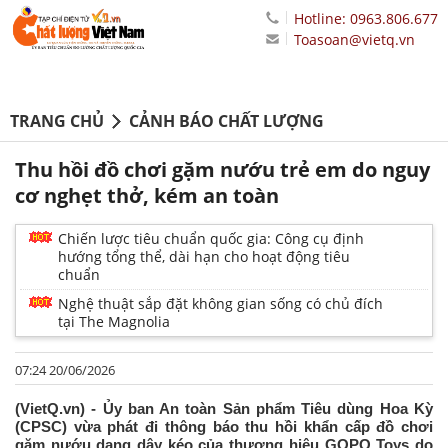
Hotline: 0963.806.677
Toasoan@vietq.vn
TRANG CHỦ
CẢNH BÁO CHẤT LƯỢNG
Thu hồi đồ chơi gặm nướu trẻ em do nguy
cơ nghẹt thở, kém an toàn
Chiến lược tiêu chuẩn quốc gia: Công cụ định
hướng tổng thể, dài hạn cho hoạt động tiêu
chuẩn
Nghệ thuật sắp đặt không gian sống có chủ đích
tại The Magnolia
07:24 20/06/2026
(VietQ.vn) - Ủy ban An toàn Sản phẩm Tiêu dùng Hoa Kỳ
(CPSC) vừa phát đi thông báo thu hồi khẩn cấp đồ chơi
gặm nướu dạng dây kéo của thương hiệu GOPO Toys do