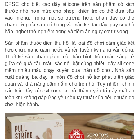
CPSC cho biết các dây silicone trên sản phẩm có kích
thước nhỏ hơn mức cho phép, khiến trẻ có thể đưa sâu
vào miệng. Trong một số trường hợp, phần dây có thể
chạm tới phía sau cổ họng và mắc kẹt tại đây, gây suy hô
hấp, nghẹt thở nghiêm trọng và tiềm ẩn nguy cơ tử vong.
Sản phẩm thuộc diện thu hồi là loại đồ chơi cảm giác kết
hợp chức năng gặm nướu và rèn luyện kỹ năng vận động.
Thiết kế sản phẩm gồm một thân hình tròn màu sáng, ở
giữa có quả cầu màu sắc nổi bật cùng nhiều dây silicone
mềm nhiều màu chạy xuyên qua thân đồ chơi. Nhà sản
xuất quảng bá đây là món đồ chơi hỗ trợ phát triển giác
quan và khả năng cầm nắm cho trẻ nhỏ. Tuy nhiên, chính
cấu trúc dây kéo silicone lại trở thành yếu tố gây mất an
toàn khi không đáp ứng yêu cầu kỹ thuật của tiêu chuẩn đồ
chơi hiện hành.