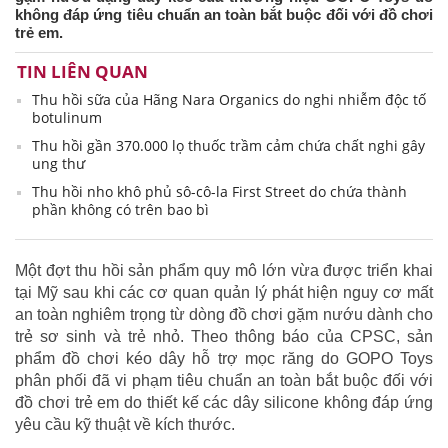
không đáp ứng tiêu chuẩn an toàn bắt buộc đối với đồ chơi
trẻ em.
TIN LIÊN QUAN
Thu hồi sữa của Hãng Nara Organics do nghi nhiễm độc tố
botulinum
Thu hồi gần 370.000 lọ thuốc trầm cảm chứa chất nghi gây
ung thư
Thu hồi nho khô phủ sô-cô-la First Street do chứa thành
phần không có trên bao bì
Một đợt thu hồi sản phẩm quy mô lớn vừa được triển khai
tại Mỹ sau khi các cơ quan quản lý phát hiện nguy cơ mất
an toàn nghiêm trọng từ dòng đồ chơi gặm nướu dành cho
trẻ sơ sinh và trẻ nhỏ. Theo thông báo của CPSC, sản
phẩm đồ chơi kéo dây hỗ trợ mọc răng do GOPO Toys
phân phối đã vi phạm tiêu chuẩn an toàn bắt buộc đối với
đồ chơi trẻ em do thiết kế các dây silicone không đáp ứng
yêu cầu kỹ thuật về kích thước.