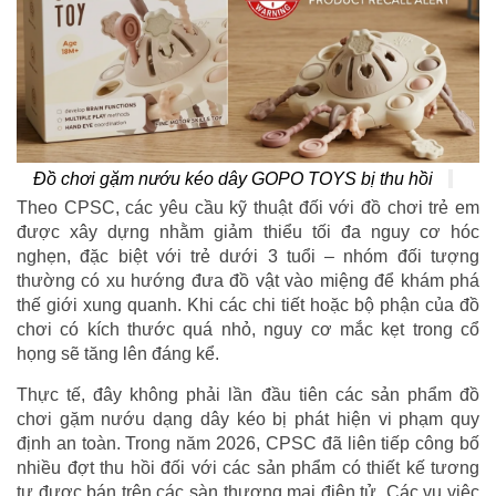
Đồ chơi gặm nướu kéo dây GOPO TOYS bị thu hồi
Theo CPSC, các yêu cầu kỹ thuật đối với đồ chơi trẻ em
được xây dựng nhằm giảm thiểu tối đa nguy cơ hóc
nghẹn, đặc biệt với trẻ dưới 3 tuổi – nhóm đối tượng
thường có xu hướng đưa đồ vật vào miệng để khám phá
thế giới xung quanh. Khi các chi tiết hoặc bộ phận của đồ
chơi có kích thước quá nhỏ, nguy cơ mắc kẹt trong cổ
họng sẽ tăng lên đáng kể.
Thực tế, đây không phải lần đầu tiên các sản phẩm đồ
chơi gặm nướu dạng dây kéo bị phát hiện vi phạm quy
định an toàn. Trong năm 2026, CPSC đã liên tiếp công bố
nhiều đợt thu hồi đối với các sản phẩm có thiết kế tương
tự được bán trên các sàn thương mại điện tử. Các vụ việc