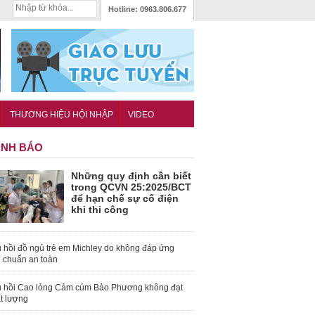
Hotline:
0963.806.677
THƯƠNG HIỆU HỘI NHẬP
VIDEO
NH BÁO
Những quy định cần biết
trong QCVN 25:2025/BCT
để hạn chế sự cố điện
khi thi công
 hồi đồ ngủ trẻ em Michley do không đáp ứng
u chuẩn an toàn
 hồi Cao lỏng Cảm cúm Bảo Phương không đạt
t lượng