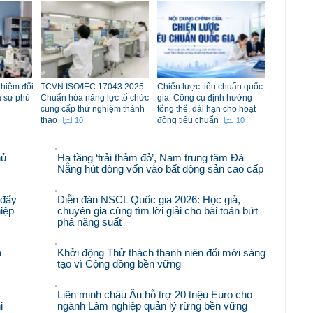
nhiệm đối
TCVN ISO/IEC 17043:2025:
Chiến lược tiêu chuẩn quốc
á sự phù
Chuẩn hóa năng lực tổ chức
gia: Công cụ định hướng
cung cấp thử nghiệm thành
tổng thể, dài hạn cho hoạt
thạo
động tiêu chuẩn
10
10
hủ
Hạ tầng ‘trải thảm đỏ’, Nam trung tâm Đà
Nẵng hút dòng vốn vào bất động sản cao cấp
 đẩy
Diễn đàn NSCL Quốc gia 2026: Học giả,
iệp
chuyên gia cùng tìm lời giải cho bài toán bứt
phá năng suất
n
Khởi động Thử thách thanh niên đổi mới sáng
tạo vì Cộng đồng bền vững
Liên minh châu Âu hỗ trợ 20 triệu Euro cho
i
ngành Lâm nghiệp quản lý rừng bền vững