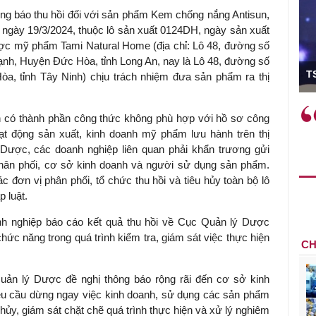
ông báo thu hồi đối với sản phẩm Kem chống nắng Antisun,
gày 19/3/2024, thuộc lô sản xuất 0124DH, ngày sản xuất
ợc mỹ phẩm Tami Natural Home (địa chỉ: Lô 48, đường số
nh, Huyện Đức Hòa, tỉnh Long An, nay là Lô 48, đường số
ó Viện trưởng
T
a, tỉnh Tây Ninh) chịu trách nhiệm đưa sản phẩm ra thị
ệc phải làm
Việc sử dụng hiệu quả chính
h có thành phần công thức không phù hợp với hồ sơ công
và trên thực tế
sách tài khóa không chỉ mang ý
t động sản xuất, kinh doanh mỹ phẩm lưu hành trên thị
 hành như tăng
nghĩa hỗ trợ ngắn hạn mà còn
Dược, các doanh nghiệp liên quan phải khẩn trương gửi
a học công
đóng vai trò tạo nền tảng cho
phân phối, cơ sở kinh doanh và người sử dụng sản phẩm.
 các cơ chế
tăng trưởng bền vững dài hạn.
ác đơn vị phân phối, tổ chức thu hồi và tiêu hủy toàn bộ lô
i mới sáng tạo,
 luật.
h nghiệp báo cáo kết quả thu hồi về Cục Quản lý Dược
ức năng trong quá trình kiểm tra, giám sát việc thực hiện
CH
uản lý Dược đề nghị thông báo rộng rãi đến cơ sở kinh
êu cầu dừng ngay việc kinh doanh, sử dụng các sản phẩm
u hủy, giám sát chặt chẽ quá trình thực hiện và xử lý nghiêm