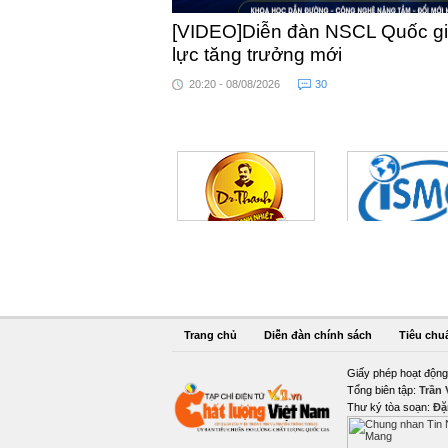
[VIDEO]Diễn đàn NSCL Quốc gia
lực tăng trưởng mới
20:20 - 08/08/2026
30
Trang chủ
Diễn đàn chính sách
Tiêu chu
Giấy phép hoạt động
Tổng biên tập:
Trần
Thư ký tòa soạn:
Đặ