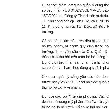
Cùng thời điểm, cơ quan quản lý cũng th
số tiếp nhận PCB 0402/24/CBMP-LA, cấp n
15/3/2024, do Công ty TNHH sản xuất dư
11, Khu công nghiệp Tân Đức, xã Hựu Thạ
TS. Nguyễn Đức Độ - Ph
Viện Kinh tế Tài chính
11, Khu công nghiệp Tân Đức, xã Đức Hò
trường.
"Có rất nhiều vi
Cả hai sản phẩm nêu trên đều bị xác địn
ngay từ bây giờ 
bố mỹ phẩm, vi phạm quy định trong hoạ
đang được tiến
trường. Theo yêu cầu của Cục Quản lý 
đầu tư cho kho
thông báo thu hồi đến toàn bộ hệ thống 
nghệ; ban hành
Đồng thời tiếp nhận sản phẩm trả lại từ c
khuyến khích đổ
sản phẩm vi phạm theo đúng quy định pháp
khởi nghiệp..."
Cơ quan quản lý cũng yêu cầu các doan
trước ngày 25/7/2026, phối hợp cơ quan ch
thu hồi và xử lý vi phạm.
Đối với các Sở Y tế địa phương, Cục Q
doanh, sử dụng mỹ phẩm trên địa bàn, y
thuộc hai lô nêu trên. Tổ chức thu hồi, tiê