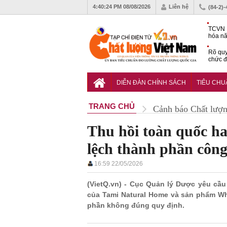
4:40:25 PM
08/08/2026
Liên hệ
(84-2)
TCVN 
hóa nă
nghiệm
Rõ quy
chức đ
Chiến 
Công c
DIỄN ĐÀN CHÍNH SÁCH
TIÊU CH
hạn ch
TRANG CHỦ
Cảnh báo Chất lượ
Thu hồi toàn quốc h
lệch thành phần công
16:59 22/05/2026
(VietQ.vn) - Cục Quản lý Dược yêu cầ
của Tami Natural Home và sản phẩm Wh
phần không đúng quy định.