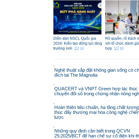
Diễn đàn NSCL Quốc gia
Rõ quyền, rõ trách 
2026: Kiến tạo động lực tăng
với tổ chức đánh gi
trưởng mới
hợp
10
10
Nghệ thuật sắp đặt không gian sống có c
đích tại The Magnolia
QUACERT và VNPT Green hợp tác thúc
chuyển đổi số trong chứng nhận nông ngh
Hoàn thiện tiêu chuẩn, hạ tầng chất lượng
thúc đẩy thương mại hóa công nghệ chiế
lược
Những quy định cần biết trong QCVN
25:2025/BCT để hạn chế sự cố điện khi th