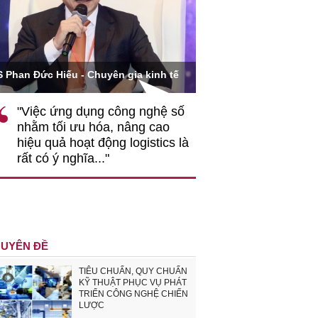
Ông Hoàng Quang Phòn
S Phan Đức Hiếu - Chuyên gia kinh tế
VCCI
"Việc ứng dụng công nghệ số
""Theo tôi, cần 
nhằm tối ưu hóa, nâng cao
gốc rễ về nhận
hiệu quả hoạt động logistics là
nghiệp cần coi
rất có ý nghĩa..."
động hài hoà là
triển..."
UYÊN ĐỀ
TIÊU CHUẨN, QUY CHUẨN
KỸ THUẬT PHỤC VỤ PHÁT
TRIỂN CÔNG NGHỆ CHIẾN
LƯỢC