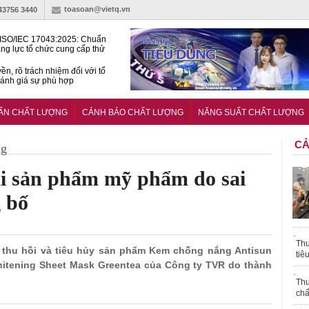
toasoan@vietq.vn
-43756 3440
ISO/IEC 17043:2025: Chuẩn
ng lực tổ chức cung cấp thử
 thành thạo
ền, rõ trách nhiệm đối với tổ
ánh giá sự phù hợp
lược tiêu chuẩn quốc gia:
ụ định hướng tổng thể, dài
UẨN CHẤT LƯỢNG
CẢNH BÁO CHẤT LƯỢNG
NĂNG SUẤT CHẤT LƯỢNG
o hoạt động tiêu chuẩn
CẢ
ng
ai sản phẩm mỹ phẩm do sai
 bố
Thu
u thu hồi và tiêu hủy sản phẩm Kem chống nắng Antisun
tiê
itening Sheet Mask Greentea của Công ty TVR do thành
Thu
chấ