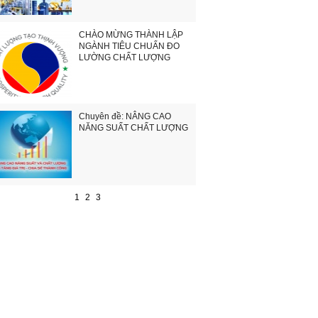
CHÀO MỪNG THÀNH LẬP
NGÀNH TIÊU CHUẨN ĐO
LƯỜNG CHẤT LƯỢNG
Chuyên đề: NÂNG CAO
NĂNG SUẤT CHẤT LƯỢNG
1
2
3