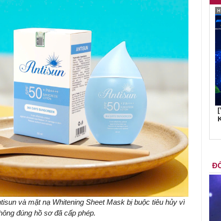
K
ĐỐ
sun và mặt nạ Whitening Sheet Mask bị buộc tiêu hủy vì
hông đúng hồ sơ đã cấp phép.