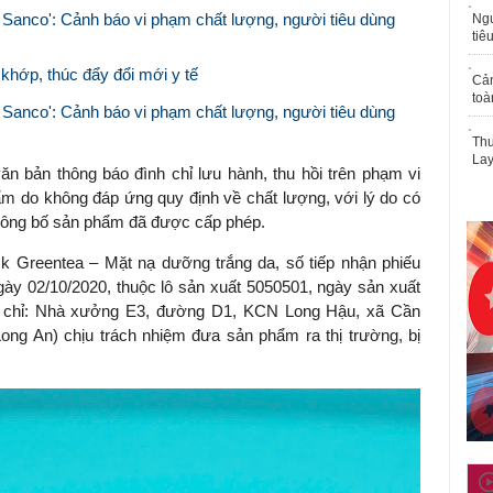
 Sanco': Cảnh báo vi phạm chất lượng, người tiêu dùng
Ngư
tiê
 khớp, thúc đẩy đổi mới y tế
Cả
toà
 Sanco': Cảnh báo vi phạm chất lượng, người tiêu dùng
Thu
Lay
 bản thông báo đình chỉ lưu hành, thu hồi trên phạm vi
ẩm do không đáp ứng quy định về chất lượng, với lý do có
công bố sản phẩm đã được cấp phép.
 Greentea – Mặt nạ dưỡng trắng da, số tiếp nhận phiếu
y 02/10/2020, thuộc lô sản xuất 5050501, ngày sản xuất
a chỉ: Nhà xưởng E3, đường D1, KCN Long Hậu, xã Cần
Long An) chịu trách nhiệm đưa sản phẩm ra thị trường, bị