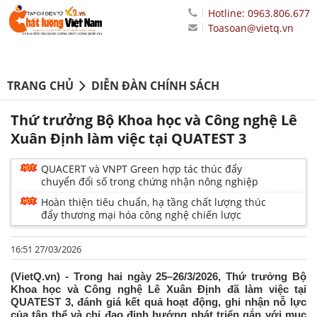
Hotline: 0963.806.677
Toasoan@vietq.vn
TRANG CHỦ
DIỄN ĐÀN CHÍNH SÁCH
Thứ trưởng Bộ Khoa học và Công nghệ Lê
Xuân Định làm việc tại QUATEST 3
QUACERT và VNPT Green hợp tác thúc đẩy
chuyển đổi số trong chứng nhận nông nghiệp
Hoàn thiện tiêu chuẩn, hạ tầng chất lượng thúc
đẩy thương mại hóa công nghệ chiến lược
16:51 27/03/2026
(VietQ.vn) - Trong hai ngày 25–26/3/2026, Thứ trưởng Bộ
Khoa học và Công nghệ Lê Xuân Định đã làm việc tại
QUATEST 3, đánh giá kết quả hoạt động, ghi nhận nỗ lực
của tập thể và chỉ đạo định hướng phát triển gắn với mục