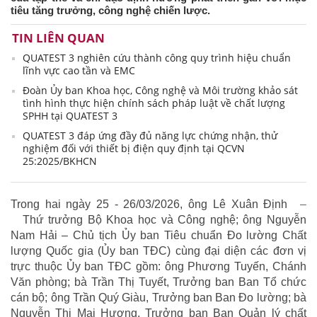
tiêu tăng trưởng, công nghệ chiến lược.
TIN LIÊN QUAN
QUATEST 3 nghiên cứu thành công quy trình hiệu chuẩn
lĩnh vực cao tần và EMC
Đoàn Ủy ban Khoa học, Công nghệ và Môi trường khảo sát
tình hình thực hiện chính sách pháp luật về chất lượng
SPHH tại QUATEST 3
QUATEST 3 đáp ứng đầy đủ năng lực chứng nhận, thử
nghiệm đối với thiết bị điện quy định tại QCVN
25:2025/BKHCN
Trong hai ngày 25 - 26/03/2026, ông Lê Xuân Định
–
Thứ trưởng Bộ Khoa học và Công nghệ; ông Nguyễn
Nam Hải – Chủ tịch Ủy ban Tiêu chuẩn Đo lường Chất
lượng Quốc gia (Ủy ban TĐC) cùng đại diện các đơn vị
trực thuộc Ủy ban TĐC gồm: ông Phương Tuyến, Chánh
Văn phòng; bà Trần Thị Tuyết, Trưởng ban Ban Tổ chức
cán bộ; ông Trần Quý Giàu, Trưởng ban Ban Đo lường; bà
Nguyễn Thị Mai Hương, Trưởng ban Ban Quản lý chất