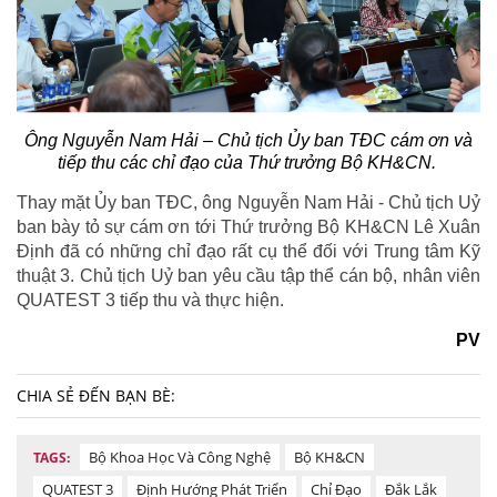
Ông Nguyễn Nam Hải – Chủ tịch Ủy ban TĐC cám ơn và
tiếp thu các chỉ đạo của Thứ trưởng Bộ KH&CN.
Thay mặt Ủy ban TĐC, ông Nguyễn Nam Hải - Chủ tịch Uỷ
ban bày tỏ sự cám ơn tới Thứ trưởng Bộ KH&CN Lê Xuân
Định đã có những chỉ đạo rất cụ thể đối với Trung tâm Kỹ
thuật 3. Chủ tịch Uỷ ban yêu cầu tập thể cán bộ, nhân viên
QUATEST 3 tiếp thu và thực hiện.
PV
CHIA SẺ ĐẾN BẠN BÈ:
Bộ Khoa Học Và Công Nghệ
Bộ KH&CN
TAGS:
QUATEST 3
Định Hướng Phát Triển
Chỉ Đạo
Đắk Lắk