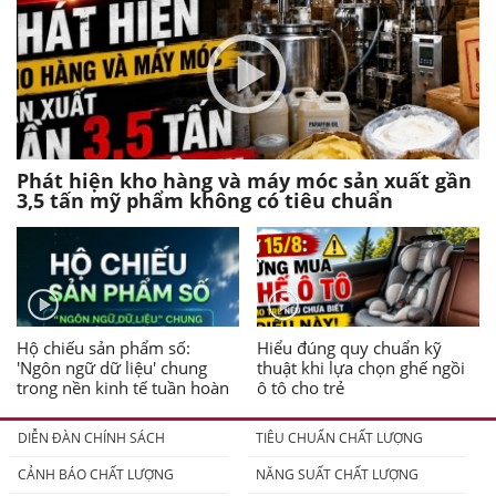
Phát hiện kho hàng và máy móc sản xuất gần
3,5 tấn mỹ phẩm không có tiêu chuẩn
Hộ chiếu sản phẩm số:
Hiểu đúng quy chuẩn kỹ
'Ngôn ngữ dữ liệu' chung
thuật khi lựa chọn ghế ngồi
trong nền kinh tế tuần hoàn
ô tô cho trẻ
DIỄN ĐÀN CHÍNH SÁCH
TIÊU CHUẨN CHẤT LƯỢNG
CẢNH BÁO CHẤT LƯỢNG
NĂNG SUẤT CHẤT LƯỢNG