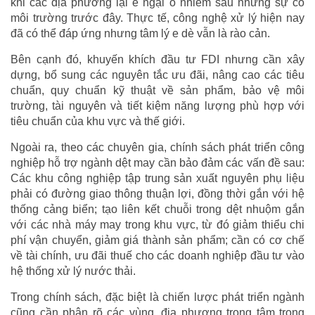
khi các địa phương lại e ngại ô nhiễm sau những sự cố
môi trường trước đây. Thực tế, công nghệ xử lý hiện nay
đã có thể đáp ứng nhưng tâm lý e dè vẫn là rào cản.
Bên cạnh đó, khuyến khích đầu tư FDI nhưng cần xây
dựng, bổ sung các nguyên tắc ưu đãi, nâng cao các tiêu
chuẩn, quy chuẩn kỹ thuật về sản phẩm, bảo vệ môi
trường, tài nguyên và tiết kiệm năng lượng phù hợp với
tiêu chuẩn của khu vực và thế giới.
Ngoài ra, theo các chuyên gia, chính sách phát triển công
nghiệp hỗ trợ ngành dệt may cần bảo đảm các vấn đề sau:
Các khu công nghiệp tập trung sản xuất nguyên phụ liệu
phải có đường giao thông thuận lợi, đồng thời gắn với hệ
thống cảng biển; tạo liên kết chuỗi trong dệt nhuộm gắn
với các nhà máy may trong khu vực, từ đó giảm thiểu chi
phí vận chuyển, giảm giá thành sản phẩm; cần có cơ chế
về tài chính, ưu đãi thuế cho các doanh nghiệp đầu tư vào
hệ thống xử lý nước thải.
Trong chính sách, đặc biệt là chiến lược phát triển ngành
cũng cần phân rõ các vùng, địa phương trọng tâm trong