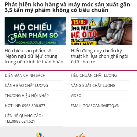
Phát hiện kho hàng và máy móc sản xuất gần
3,5 tấn mỹ phẩm không có tiêu chuẩn
Hộ chiếu sản phẩm số:
Hiểu đúng quy chuẩn kỹ
'Ngôn ngữ dữ liệu' chung
thuật khi lựa chọn ghế ngồi
trong nền kinh tế tuần hoàn
ô tô cho trẻ
DIỄN ĐÀN CHÍNH SÁCH
TIÊU CHUẨN CHẤT LƯỢNG
CẢNH BÁO CHẤT LƯỢNG
NĂNG SUẤT CHẤT LƯỢNG
THƯƠNG HIỆU HỘI NHẬP
VIDEO
HOTLINE: 0963.806.677
EMAIL:
TOASOAN@VIETQ.VN
LIÊN HỆ QUẢNG CÁO :
TEL:0988.624.621