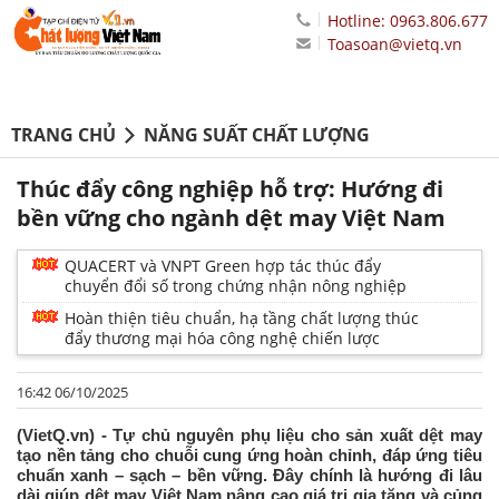
Hotline: 0963.806.677
Toasoan@vietq.vn
TRANG CHỦ
NĂNG SUẤT CHẤT LƯỢNG
Thúc đẩy công nghiệp hỗ trợ: Hướng đi
bền vững cho ngành dệt may Việt Nam
QUACERT và VNPT Green hợp tác thúc đẩy
chuyển đổi số trong chứng nhận nông nghiệp
Hoàn thiện tiêu chuẩn, hạ tầng chất lượng thúc
đẩy thương mại hóa công nghệ chiến lược
16:42 06/10/2025
(VietQ.vn) - Tự chủ nguyên phụ liệu cho sản xuất dệt may
tạo nền tảng cho chuỗi cung ứng hoàn chỉnh, đáp ứng tiêu
chuẩn xanh – sạch – bền vững. Đây chính là hướng đi lâu
dài giúp dệt may Việt Nam nâng cao giá trị gia tăng và củng