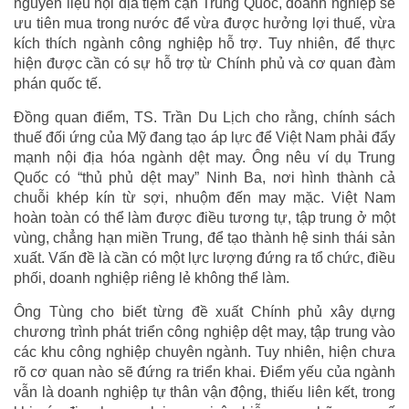
nguyên liệu nội địa tiệm cận Trung Quốc, doanh nghiệp sẽ
ưu tiên mua trong nước để vừa được hưởng lợi thuế, vừa
kích thích ngành công nghiệp hỗ trợ. Tuy nhiên, để thực
hiện được cần có sự hỗ trợ từ Chính phủ và cơ quan đàm
phán quốc tế.
Đồng quan điểm, TS. Trần Du Lịch cho rằng, chính sách
thuế đối ứng của Mỹ đang tạo áp lực để Việt Nam phải đẩy
mạnh nội địa hóa ngành dệt may. Ông nêu ví dụ Trung
Quốc có “thủ phủ dệt may” Ninh Ba, nơi hình thành cả
chuỗi khép kín từ sợi, nhuộm đến may mặc. Việt Nam
hoàn toàn có thể làm được điều tương tự, tập trung ở một
vùng, chẳng hạn miền Trung, để tạo thành hệ sinh thái sản
xuất. Vấn đề là cần có một lực lượng đứng ra tổ chức, điều
phối, doanh nghiệp riêng lẻ không thể làm.
Ông Tùng cho biết từng đề xuất Chính phủ xây dựng
chương trình phát triển công nghiệp dệt may, tập trung vào
các khu công nghiệp chuyên ngành. Tuy nhiên, hiện chưa
rõ cơ quan nào sẽ đứng ra triển khai. Điểm yếu của ngành
vẫn là doanh nghiệp tự thân vận động, thiếu liên kết, trong