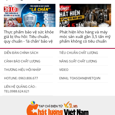
Thực phẩm bảo vệ sức khỏe
Phát hiện kho hàng và máy
giả bị thu hồi: Tiêu chuẩn,
móc sản xuất gần 3,5 tấn mỹ
quy chuẩn - 'lá chắn' bảo vệ
phẩm không có tiêu chuẩn
người tiêu dùng
DIỄN ĐÀN CHÍNH SÁCH
TIÊU CHUẨN CHẤT LƯỢNG
CẢNH BÁO CHẤT LƯỢNG
NĂNG SUẤT CHẤT LƯỢNG
THƯƠNG HIỆU HỘI NHẬP
VIDEO
HOTLINE: 0963.806.677
EMAIL:
TOASOAN@VIETQ.VN
LIÊN HỆ QUẢNG CÁO :
TEL:0988.624.621