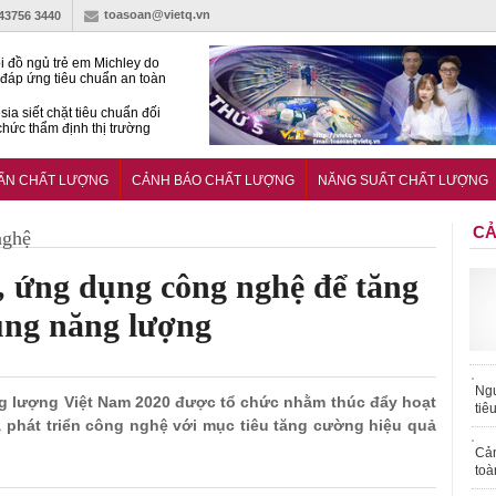
toasoan@vietq.vn
-43756 3440
i đồ ngủ trẻ em Michley do
đáp ứng tiêu chuẩn an toàn
sia siết chặt tiêu chuẩn đối
 chức thẩm định thị trường
n
27:2025/BCT: Quy chuẩn
ng chuẩn quản lý an toàn
UẨN CHẤT LƯỢNG
CẢNH BÁO CHẤT LƯỢNG
NĂNG SUẤT CHẤT LƯỢNG
rình thủy điện
CẢ
nghệ
, ứng dụng công nghệ để tăng
ụng năng lượng
Ngư
ng lượng Việt Nam 2020 được tổ chức nhằm thúc đẩy hoạt
tiê
phát triển công nghệ với mục tiêu tăng cường hiệu quả
Cả
toà