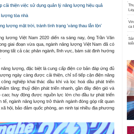
 cải thiện việc sử dụng quản lý năng lượng hiệu quả
Thu
Lay
 lượng tòa nhà
Vin
 lượng mặt trời, tránh tình trạng 'vàng thau lẫn lộn'
ca 
ng lương Việt Nam 2020 diển ra sáng nay, ông Trần Văn
Sản
kiể
ong giai đoạn vừa qua, ngành năng lượng Việt Nam đã có
trong tất cả các phân ngành, lĩnh vực, bám sát định hướng
.
ăng lượng, đặc biệt là cung cấp điện cơ bản đáp ứng đủ
t lượng ngày càng được cải thiện, chỉ số tiếp cận điện năng
 công nghiệp khai thác dầu khí và lọc hoá dầu phát triển
ẩm tăng; thuỷ điện phát triển nhanh, gần đây điện gió và
độ cao; huy động được nguồn lực lớn cho đầu tư phát triển
h tế, ngành năng lượng trở thành ngành đóng góp rất quan
tế xã hội, bảo đảm quốc phòng, an ninh tại nhiều địa phương