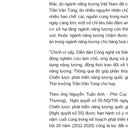
Mặc dù ngành năng lượng Việt Nam đã có 
Trần Văn Tùng, do nhiều nguyên nhân ch
nhiều hạn chế: các nguồn cung trong nư
ngày càng lớn; một số chỉ tiêu bảo đảm an
TS. Nguyễn Đức Độ - Phó
cơ sở hạ tầng ngành năng lượng còn thíế
Viện Kinh tế Tài chính
vực thuộc ngành năng lượng chậm được nâ
án trong ngành năng lượng cho hàng hoá 
"Có rất nhiều việ
ngay từ bây giờ v
"Chính vì vậy, Diễn đàn Công nghệ và Nă
đang được tiến 
động nghiên cứu làm chủ, ứng dụng và ph
đầu tư cho khoa
dụng năng lượng, đồng thời trao đổi về 
nghệ; ban hành 
năng lượng. Thông qua đó góp phần thú
khuyến khích đổi
Chiến lược phát triển năng lượng quốc 
khởi nghiệp..."
Thứ trưởng Trần Văn Tùng cho hay.
Theo ông Nguyễn Tuấn Anh - Phó Cục 
Thương), Nghị quyết số 55-NQ/TW ngày 
Chiến lược phát triển năng lượng quốc 
(Nghị quyết số 55) được ban hành có ý ngh
năm cuối cùng trong kế hoạch phát triển k
hội 10 năm (2011-2020) cũng là lúc đất 