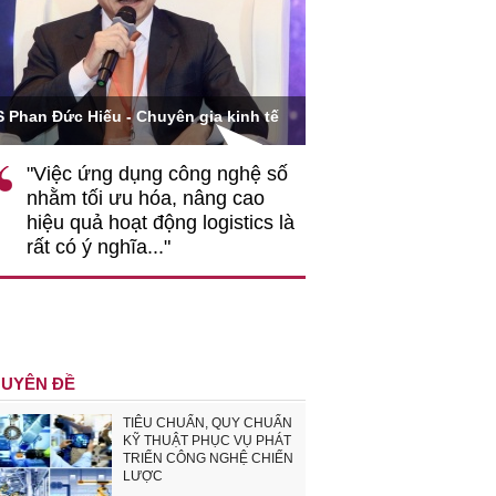
Ông Hoàng Quang Phòng
Phan Đức Hiếu - Chuyên gia kinh tế
VCCI
"Việc ứng dụng công nghệ số
""Theo tôi, cần s
nhằm tối ưu hóa, nâng cao
gốc rễ về nhận 
hiệu quả hoạt động logistics là
nghiệp cần coi 
rất có ý nghĩa..."
động hài hoà là 
triển..."
UYÊN ĐỀ
TIÊU CHUẨN, QUY CHUẨN
KỸ THUẬT PHỤC VỤ PHÁT
TRIỂN CÔNG NGHỆ CHIẾN
LƯỢC