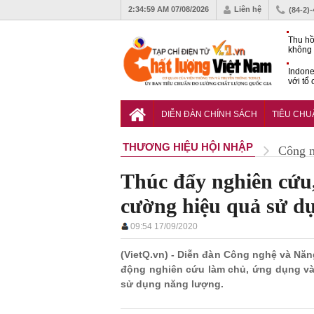
2:35:01 AM
07/08/2026
Liên hệ
(84-2)
Thu hồ
không 
Indone
với tổ
carbo
QCVN 
mới nâ
DIỄN ĐÀN CHÍNH SÁCH
TIÊU CH
công t
THƯƠNG HIỆU HỘI NHẬP
Công 
Thúc đẩy nghiên cứu
cường hiệu quả sử d
09:54 17/09/2020
(VietQ.vn) - Diễn đàn Công nghệ và Nă
động nghiên cứu làm chủ, ứng dụng và 
sử dụng năng lượng.