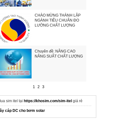
CHÀO MỪNG THÀNH LẬP
NGÀNH TIÊU CHUẨN ĐO
LƯỜNG CHẤT LƯỢNG
Chuyên đề: NÂNG CAO
NĂNG SUẤT CHẤT LƯỢNG
1
2
3
ua sim itel tại
https://khosim.com/sim-itel
giá rẻ
ây cáp DC cho bơm solar