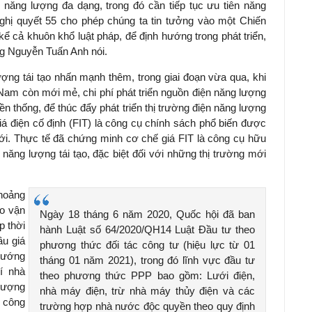
ồn năng lượng đa dạng, trong đó cần tiếp tục ưu tiên năng
Nghị quyết 55 cho phép chúng ta tin tưởng vào một Chiến
 cả khuôn khổ luật pháp, để định hướng trong phát triển,
ng Nguyễn Tuấn Anh nói.
ợng tái tạo nhấn mạnh thêm, t
rong giai đoạn vừa qua, khi
ệt Nam còn mới mẻ, chi phí phát triển nguồn điện năng lượng
ền thống, để thúc đẩy phát triển thị trường điện năng lượng
iá điện cố định (FIT) là công cụ chính sách phổ biến được
iới. Thực tế đã chứng minh cơ chế giá FIT là công cụ hữu
 năng lượng tái tạo, đặc biệt đối với những thị trường mới
hoảng
o vận
Ngày 18 tháng 6 năm 2020, Quốc hội đã ban
p thời
hành Luật số 64/2020/QH14 Luật Đầu tư theo
ầu giá
phương thức đối tác công tư (hiệu lực từ 01
hướng
tháng 01 năm 2021), trong đó lĩnh vực đầu tư
í nhà
theo phương thức PPP bao gồm: Lưới điện,
 lượng
nhà máy điện, trừ nhà máy thủy điện và các
h công
trường hợp nhà nước độc quyền theo quy định