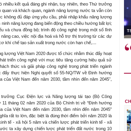
nhiều kết quả đáng ghi nhận, tuy nhiên, theo Thứ trưởng
ủ quan và khách quan, ngành năng lượng nước ta vẫn còn
ớc không đủ đáp ứng yêu cầu, phải nhập khẩu năng lượng
 ninh năng lượng đang biến động theo chiều hướng bất lợi;
 Viện trưởng
u và chưa đồng bộ; trình độ công nghệ trong một số lĩnh
TS 
ng cao, việc nội địa hoá và hỗ trợ thị trường từ các dự
cơ khí chế tạo sản xuất trong nước còn hạn chế,…
c phải làm
Việc sử dụng hiệu quả chính
à trên thực tế
sách tài khóa không chỉ mang ý
ng lượng Việt Nam 2020 được tổ chức nhằm thúc đẩy hoạt
hành như tăng
nghĩa hỗ trợ ngắn hạn mà còn
át triển công nghệ với mục tiêu tăng cường hiệu quả sử
 học công
đóng vai trò tạo nền tảng cho
thách thức và giải pháp công nghệ trong phát triển ngành
các cơ chế
tăng trưởng bền vững dài hạn.
c đẩy thực hiện Nghị quyết số 55-NQ/TW về Định hướng
 mới sáng tạo,
gia của Việt Nam đến năm 2030, tầm nhìn đến năm 2045",
trưởng Cục Điện lực và Năng lượng tái tạo (Bộ Công
CH
11 tháng 02 năm 2020 của Bộ Chính trị về “Định hướng
gia của Việt Nam đến năm 2030, tầm nhìn đến năm 2045”
ĩa rất to lớn, đặc biệt là đúng thời điểm bởi năm 2020 là
inh tế - xã hội 5 năm và chiến lược phát triển kinh tế - xã
nước ta xây dựng chiến lược phát triển đất nước trong 10