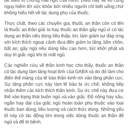
để điều trị chứng mất ngủ của mình. Điều này sẽ vô cùng
nguy hiểm tới sức khỏe bởi nhiều người chỉ biết uống chứ
không hiểu hết về tác dụng phụ của thuốc.
Thực chất, theo các chuyên gia, thuốc an thần còn có tên
là thuốc an thần giải lo hay thuốc an thần gây ngủ vì có tác
dụng an thần nếu dùng liều thấp, tức làm giảm sự đáp ứng
với kích thích ngoại cảnh đưa đến giảm lo lắng, bồn chồn,
bất an; gây ngủ nếu dùng liều cao hơn, tức khởi phát và
duy trì giấc ngủ khi bị mất ngủ.
Các nghiên cứu về thần kinh học cho thấy, thuốc an thần
có tác dụng làm tăng hoạt tính của GABA và do đó làm cho
điện thế màng của tế bào thần kinh rơi vào tăng phân cực.
Sự tăng phân cực này làm tế bào bị ức chế, không tiếp
nhận thêm các kích thích thần kinh. Sự ức chế này đưa cơ
thể vào trạng thái buồn ngủ và vào giấc. Độ nông hay sâu,
ngắn hay dài của giấc ngủ hoàn toàn phụ thuộc vào loại
thuốc bạn dùng, liều lượng và cách thức dùng. Những yếu
tố này có tác động lớn trong việc dùng thuốc an thần để
ngủ và để trị bệnh.