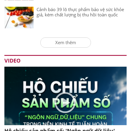
Cảnh báo 39 lô thực phẩm bảo vệ sức khỏe
giả, kém chất lượng bị thu hồi toàn quốc
Xem thêm
VIDEO
Hộ chiếu sản phẩm số: 'Ngôn ngữ dữ liệu'