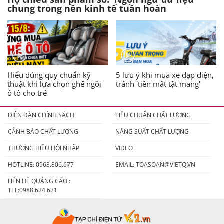
chung trong nền kinh tế tuần hoàn
Hiểu đúng quy chuẩn kỹ
5 lưu ý khi mua xe đạp điện,
thuật khi lựa chọn ghế ngồi
tránh 'tiền mất tật mang'
ô tô cho trẻ
DIỄN ĐÀN CHÍNH SÁCH
TIÊU CHUẨN CHẤT LƯỢNG
CẢNH BÁO CHẤT LƯỢNG
NĂNG SUẤT CHẤT LƯỢNG
THƯƠNG HIỆU HỘI NHẬP
VIDEO
HOTLINE: 0963.806.677
EMAIL:
TOASOAN@VIETQ.VN
LIÊN HỆ QUẢNG CÁO :
TEL:0988.624.621