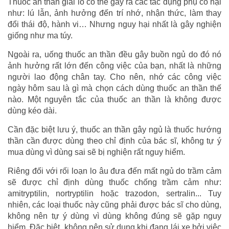
Thuốc an thần giải lo có thể gây ra các tác dụng phụ có hại
như: lú lẫn, ảnh hưởng đến trí nhớ, nhận thức, làm thay
đổi thái độ, hành vi… Nhưng nguy hại nhất là gây nghiện
giống như ma túy.
Ngoài ra, uống thuốc an thần đều gây buồn ngủ do đó nó
ảnh hưởng rất lớn đến công việc của bạn, nhất là những
người lao động chân tay. Cho nên, nhớ các công việc
ngày hôm sau là gì mà chọn cách dùng thuốc an thần thế
nào. Một nguyên tắc của thuốc an thần là không được
dùng kéo dài.
Cần đặc biệt lưu ý, thuốc an thần gây ngủ là thuốc hướng
thần cần được dùng theo chỉ định của bác sĩ, không tự ý
mua dùng vì dùng sai sẽ bị nghiện rất nguy hiểm.
Riêng đối với rối loạn lo âu đưa đến mất ngủ do trầm cảm
sẽ được chỉ định dùng thuốc chống trầm cảm như:
amitryptilin, nortryptilin hoặc trazodon, sertralin... Tuy
nhiên, các loại thuốc này cũng phải được bác sĩ cho dùng,
không nên tự ý dùng vì dùng không đúng sẽ gặp nguy
hiểm. Đặc biệt, không nên sử dụng khi đang lái xe bởi việc