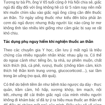
Tương tự bà Ph, ông V 65 tuổi cũng ở Hà Nội chia sẻ, giấc
ngủ đủ đầy đối với ông không hề có từ 5 năm nay nên mỗi
khi muốn chìm sâu vào giấc ngủ ông cũng cần đến thuốc
an thần. Từ ngày uống thuốc như kiểu đến bữa phải ăn
cơm dù ngủ được nhưng thấy người lúc nào cũng lơ mơ
không tỉnh táo nhiều khi giống như cảm giác bị say xe rất
khó chịu.
Tác dụng phụ nguy hiểm khi nghiện thuốc an thần
Theo các chuyên gia Y học, cần lưu ý mất ngủ là triệu
chứng của nhiều nguyên nhân khác nhau gây ra. Có thể
do ngoại cảnh như: tiếng ồn, lạ nhà, sự phiền muộn, chất
kích thích (trà, cà phê, rượu), thuốc (chống trầm cảm, kích
thích hệ thần kinh trung ương, glucocorticoid…), sai lầm
trong ăn uống (no quá, đói quá).
Có thể do bệnh tiềm ẩn như bệnh trào ngược dạ dày - thực
quản, trầm cảm, hô hấp, xương khớp, tim mạch, nội
tiết...nhưng để cải thiện giấc ngủ của mình nhiều người
không đi khám bác sĩ đã tự ý ra hiệu mua thuốc an thần về