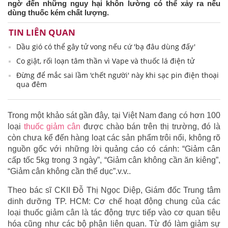
ngờ đến những nguy hại khôn lường có thể xảy ra nếu
dùng thuốc kém chất lượng.
TIN LIÊN QUAN
Dầu gió có thể gây tử vong nếu cứ 'bạ đâu dùng đấy'
Co giật, rối loạn tâm thần vì Vape và thuốc lá điện tử
Đừng để mắc sai lầm 'chết người' này khi sạc pin điện thoại
qua đêm
Trong một khảo sát gần đây, tại Việt Nam đang có hơn 100
loại
thuốc giảm cân
được chào bán trên thị trường, đó là
còn chưa kể đến hàng loạt các sản phẩm trôi nổi, không rõ
nguồn gốc với những lời quảng cáo có cánh: “Giảm cân
cấp tốc 5kg trong 3 ngày”, “Giảm cân không cần ăn kiêng”,
“Giảm cân không cần thể dục”.v.v..
Theo bác sĩ CKII Đỗ Thị Ngọc Diệp, Giám đốc Trung tâm
dinh dưỡng TP. HCM: Cơ chế hoạt động chung của các
loại thuốc giảm cân là tác động trực tiếp vào cơ quan tiêu
hóa cũng như các bộ phận liên quan. Từ đó làm giảm sự