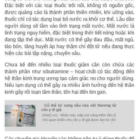
Đặc biệt với các loại thuốc trôi nổi, không rõ nguồn gốc,
được quảng cáo là thành phần thiên nhiên, khi uống vào,
thuốc chỉ có tác dụng loại bỏ nước ra khỏi cơ thể. Lâu dần
người dùng sẽ lâm vào tình trạng mất nước. Mất nước là
tình trạng nguy hiểm, đặc biệt trong thời tiết nóng hoặc khi
đang tập thể dục. Mất nước có thể gây đau đầu, mất ngủ,
táo bón, tăng huyết áp hay thậm chí đột tử nếu đang thực
hiện các bài tập nặng, chuyên sâu.
Chưa kể đến nhiều loại thuốc giảm cân còn chứa các
thành phần như sibutramine – hoạt chất có tác động đến
hệ thần kinh trung ương tạo cảm giác no cho người dùng.
Nếu lạm dụng có thể gây ra nhiều ảnh hưởng đến hệ thần
kinh gây rối loạn tâm thần, tổn hại đến tim gan.
Có thể tử vong nếu rửa vết thương từ
cồn y tế giả
(VietQ.vn) - Nhãn mác mập mờ cộng thêm tâm lý
chủ quan khiến cho cồn y tế giả được làm từ cồn
công nghiệp cực độc đang trở thành mối lo của
người tiêu dùng.
Các chuyên gia khuyến cáo không nên tự ý dùng thuốc để