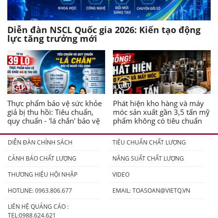
Diễn đàn NSCL Quốc gia 2026: Kiến tạo động
lực tăng trưởng mới
Thực phẩm bảo vệ sức khỏe
Phát hiện kho hàng và máy
giả bị thu hồi: Tiêu chuẩn,
móc sản xuất gần 3,5 tấn mỹ
quy chuẩn - 'lá chắn' bảo vệ
phẩm không có tiêu chuẩn
người tiêu dùng
DIỄN ĐÀN CHÍNH SÁCH
TIÊU CHUẨN CHẤT LƯỢNG
CẢNH BÁO CHẤT LƯỢNG
NĂNG SUẤT CHẤT LƯỢNG
THƯƠNG HIỆU HỘI NHẬP
VIDEO
HOTLINE: 0963.806.677
EMAIL:
TOASOAN@VIETQ.VN
LIÊN HỆ QUẢNG CÁO :
TEL:0988.624.621