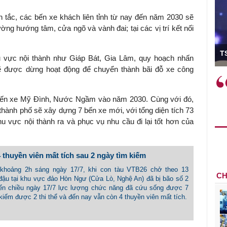
n tắc, các bến xe khách liên tỉnh từ nay đến năm 2030 sẽ
ng hướng tâm, cửa ngõ và vành đai; tại các vị trí kết nối
ó Viện trưởng
T
 vực nội thành như Giáp Bát, Gia Lâm, quy hoạch nhấn
 được dừng hoạt động để chuyển thành bãi đỗ xe công
ệc phải làm
Việc sử dụng hiệu quả chính
và trên thực tế
sách tài khóa không chỉ mang ý
 bến xe Mỹ Đình, Nước Ngầm vào năm 2030. Cùng với đó,
 hành như tăng
nghĩa hỗ trợ ngắn hạn mà còn
thành phố sẽ xây dựng 7 bến xe mới, với tổng diện tích 73
a học công
đóng vai trò tạo nền tảng cho
u vực nội thành ra và phục vụ nhu cầu đi lại tốt hơn của
 các cơ chế
tăng trưởng bền vững dài hạn.
i mới sáng tạo,
 thuyền viên mất tích sau 2 ngày tìm kiếm
khoảng 2h sáng ngày 17/7, khi con tàu VTB26 chở theo 13
CH
đậu tại khu vực đảo Hòn Ngư (Cửa Lò, Nghệ An) đã bị bão số 2
Đến chiều ngày 17/7 lực lượng chức năng đã cứu sống được 7
kiếm được 2 thi thể và đến nay vẫn còn 4 thuyền viên mất tích.