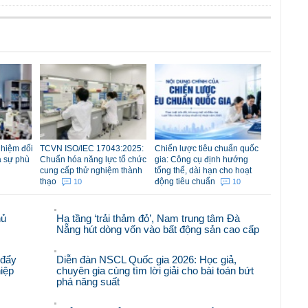
nhiệm đối
TCVN ISO/IEC 17043:2025:
Chiến lược tiêu chuẩn quốc
á sự phù
Chuẩn hóa năng lực tổ chức
gia: Công cụ định hướng
cung cấp thử nghiệm thành
tổng thể, dài hạn cho hoạt
thạo
động tiêu chuẩn
10
10
hủ
Hạ tầng ‘trải thảm đỏ’, Nam trung tâm Đà
Nẵng hút dòng vốn vào bất động sản cao cấp
 đẩy
Diễn đàn NSCL Quốc gia 2026: Học giả,
iệp
chuyên gia cùng tìm lời giải cho bài toán bứt
phá năng suất