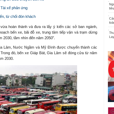
Ngư
 Tài xế phản ứng
tiê
ến, từ chối đón khách
Cả
toà
vừa hoàn thành và đưa ra lấy ý kiến các sở ban ngành,
hoạch bến xe, bãi đỗ xe, trung tâm tiếp vận và trạm dừng
Thu
Lay
ăm 2030, tầm nhìn đến năm 2050”.
Gia Lâm, Nước Ngầm và Mỹ Đình được chuyển thành các
n. Trong đó, bến xe Giáp Bát, Gia Lâm sẽ đóng cửa từ năm
năm 2030.