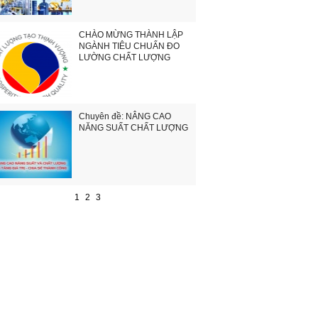
CHÀO MỪNG THÀNH LẬP
NGÀNH TIÊU CHUẨN ĐO
LƯỜNG CHẤT LƯỢNG
Chuyên đề: NÂNG CAO
NĂNG SUẤT CHẤT LƯỢNG
1
2
3