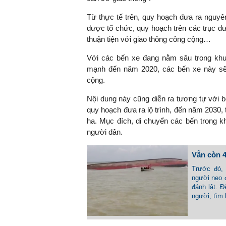
Từ thực tế trên, quy hoạch đưa ra nguyê
được tổ chức, quy hoạch trên các trục đườ
thuận tiện với giao thông công cộng…
TS. Nguyễn Đức Độ - Ph
Viện Kinh tế Tài chính
Với các bến xe đang nằm sâu trong khu
mạnh đến năm 2020, các bến xe này sẽ
"Có rất nhiều vi
cộng.
ngay từ bây giờ 
Nội dung này cũng diễn ra tương tự với
đang được tiến
quy hoạch đưa ra lộ trình, đến năm 2030, 
đầu tư cho kho
ha. Mục đích, di chuyển các bến trong kh
nghệ; ban hành
người dân.
khuyến khích đổ
khởi nghiệp..."
Vẫn còn 4
Trước đó, 
người neo 
đánh lật. 
người, tìm 