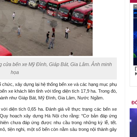
g cửa bến xe Mỹ Đình, Giáp Bát, Gia Lâm. Ảnh minh
họa
K
ổ chức, xây dựng lại hệ thống bến xe và các hạng mục phụ
bến xe khách liên tỉnh với tổng diện tích 17,9 ha. Trong đó,
 thành như Giáp Bát, Mỹ Đình, Gia Lâm, Nước Ngầm.
ĐỐ
 với diện tích 0,65 ha. Đánh giá về thực trạng các bến xe
n Quy hoạch xây dựng Hà Nội cho rằng: “Cơ bản đáp ứng
nhiên chưa đáp ứng được nhu cầu trong những kỳ lễ, tết.
ô, tiện nghi, một số bến còn nằm sâu trong nội thành gây