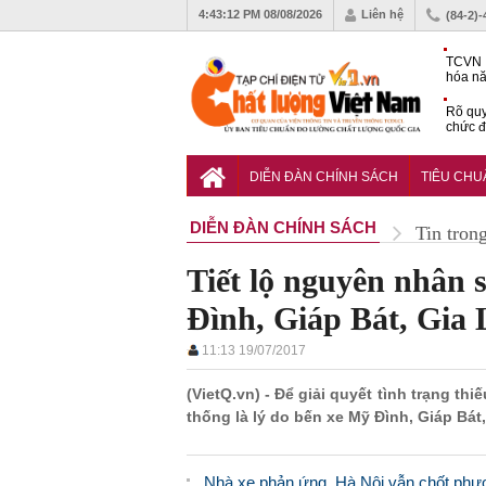
4:43:13 PM
08/08/2026
Liên hệ
(84-2)
TCVN 
hóa nă
nghiệm
Rõ quy
chức đ
Chiến 
Công c
DIỄN ĐÀN CHÍNH SÁCH
TIÊU CH
hạn ch
DIỄN ĐÀN CHÍNH SÁCH
Tin tron
Tiết lộ nguyên nhân 
Đình, Giáp Bát, Gia
11:13 19/07/2017
(VietQ.vn) - Để giải quyết tình trạng th
thống là lý do bến xe Mỹ Đình, Giáp Bá
Nhà xe phản ứng, Hà Nội vẫn chốt phư