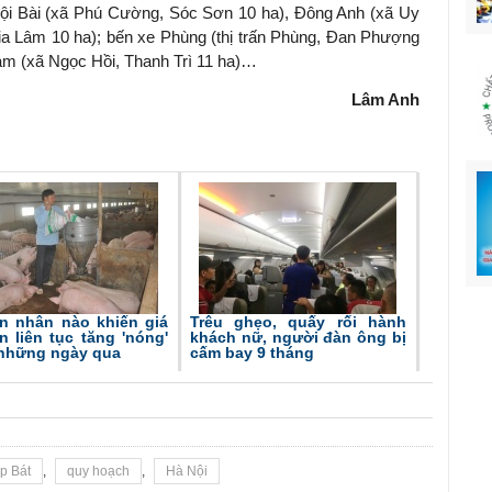
ội Bài (xã Phú Cường, Sóc Sơn 10 ha), Đông Anh (xã Uy
Gia Lâm 10 ha); bến xe Phùng (thị trấn Phùng, Đan Phượng
am (xã Ngọc Hồi, Thanh Trì 11 ha)…
Lâm Anh
n nhân nào khiến giá
Trêu ghẹo, quấy rối hành
ợn liên tục tăng 'nóng'
khách nữ, người đàn ông bị
 những ngày qua
cấm bay 9 tháng
p Bát
,
quy hoạch
,
Hà Nội