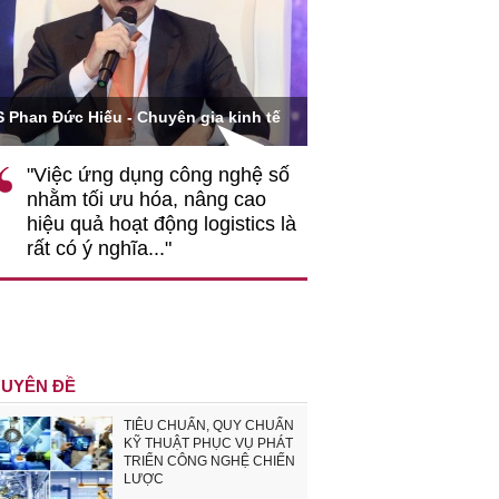
Ông Hoàng Quang Phòn
S Phan Đức Hiếu - Chuyên gia kinh tế
VCCI
"Việc ứng dụng công nghệ số
""Theo tôi, cần 
nhằm tối ưu hóa, nâng cao
gốc rễ về nhận
hiệu quả hoạt động logistics là
nghiệp cần coi
rất có ý nghĩa..."
động hài hoà là
triển..."
UYÊN ĐỀ
TIÊU CHUẨN, QUY CHUẨN
KỸ THUẬT PHỤC VỤ PHÁT
TRIỂN CÔNG NGHỆ CHIẾN
LƯỢC