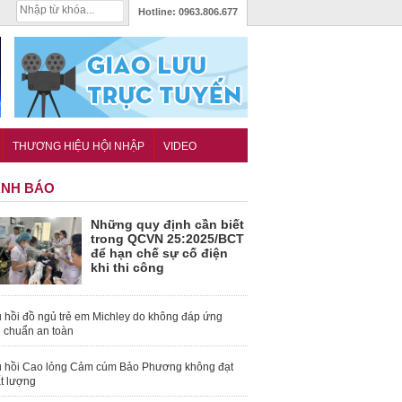
Hotline:
0963.806.677
THƯƠNG HIỆU HỘI NHẬP
VIDEO
NH BÁO
Những quy định cần biết
trong QCVN 25:2025/BCT
để hạn chế sự cố điện
khi thi công
 hồi đồ ngủ trẻ em Michley do không đáp ứng
u chuẩn an toàn
 hồi Cao lỏng Cảm cúm Bảo Phương không đạt
t lượng