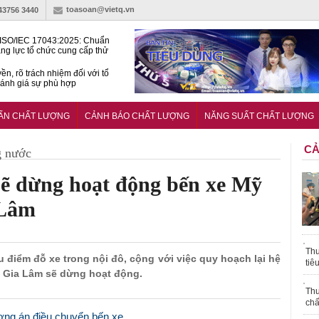
toasoan@vietq.vn
-43756 3440
ISO/IEC 17043:2025: Chuẩn
ng lực tổ chức cung cấp thử
 thành thạo
ền, rõ trách nhiệm đối với tổ
ánh giá sự phù hợp
lược tiêu chuẩn quốc gia:
ụ định hướng tổng thể, dài
UẨN CHẤT LƯỢNG
CẢNH BÁO CHẤT LƯỢNG
NĂNG SUẤT CHẤT LƯỢNG
o hoạt động tiêu chuẩn
CẢ
g nước
sẽ dừng hoạt động bến xe Mỹ
 Lâm
Thu
iếu điểm đỗ xe trong nội đô, cộng với việc quy hoạch lại hệ
tiê
t, Gia Lâm sẽ dừng hoạt động.
Thu
chấ
ơng án điều chuyển bến xe