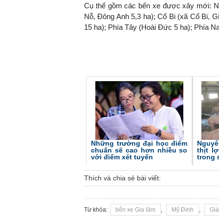
Cụ thể gồm các bến xe được xây mới: N
Nỗ, Đông Anh 5,3 ha); Cổ Bi (xã Cổ Bi, 
15 ha); Phía Tây (Hoài Đức 5 ha); Phía N
Những trường đại học điểm
Nguyê
chuẩn sẽ cao hơn nhiều so
thịt l
với điểm xét tuyển
trong
Thích và chia sẻ bài viết:
Từ khóa:
bến xe Gia lâm
,
Mỹ Đình
,
Giá