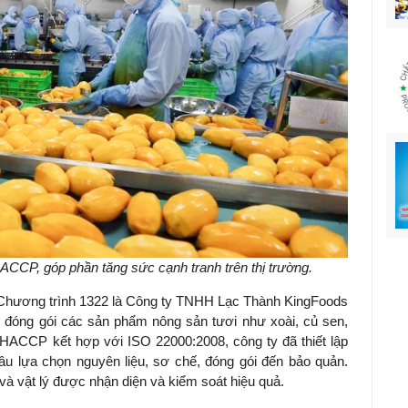
CCP, góp phần tăng sức cạnh tranh trên thị trường.
 Chương trình 1322 là Công ty TNHH Lạc Thành KingFoods
ế, đóng gói các sản phẩm nông sản tươi như xoài, củ sen,
 HACCP kết hợp với ISO 22000:2008, công ty đã thiết lập
âu lựa chọn nguyên liệu, sơ chế, đóng gói đến bảo quản.
và vật lý được nhận diện và kiểm soát hiệu quả.