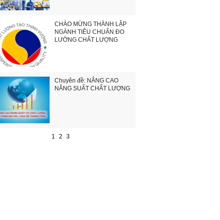
CHÀO MỪNG THÀNH LẬP
NGÀNH TIÊU CHUẨN ĐO
LƯỜNG CHẤT LƯỢNG
Chuyên đề: NÂNG CAO
NĂNG SUẤT CHẤT LƯỢNG
1
2
3