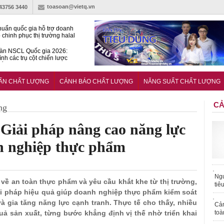
toasoan@vietq.vn
-43756 3440
huẩn quốc gia hỗ trợ doanh
 chinh phục thị trường halal
àn NSCL Quốc gia 2026:
ình các trụ cột chiến lược
iển trong thời đại mới
ễn ra Diễn đàn Năng suất
ượng Quốc gia năm 2026
UẨN CHẤT LƯỢNG
CẢNH BÁO CHẤT LƯỢNG
NĂNG SUẤT CHẤT LƯỢNG
CẢ
ng
iải pháp nâng cao năng lực
h nghiệp thực phẩm
Ngư
 về an toàn thực phẩm và yêu cầu khắt khe từ thị trường,
tiê
i pháp hiệu quả giúp doanh nghiệp thực phẩm kiểm soát
à gia tăng năng lực cạnh tranh. Thực tế cho thấy, nhiều
Cả
quả sản xuất, từng bước khẳng định vị thế nhờ triển khai
toà