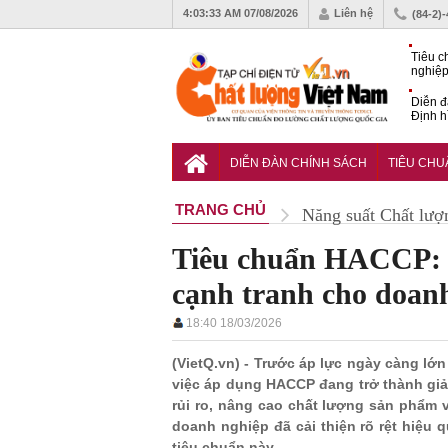
4:03:34 AM
07/08/2026
Liên hệ
(84-2)
Tiêu c
nghiệp
Diễn đ
Định h
phát tr
Sắp di
Chất l
DIỄN ĐÀN CHÍNH SÁCH
TIÊU CH
TRANG CHỦ
Năng suất Chất lượ
Tiêu chuẩn HACCP: G
cạnh tranh cho doan
18:40 18/03/2026
(VietQ.vn) - Trước áp lực ngày càng lớn
việc áp dụng HACCP đang trở thành giả
rủi ro, nâng cao chất lượng sản phẩm v
doanh nghiệp đã cải thiện rõ rệt hiệu 
tiêu chuẩn này.