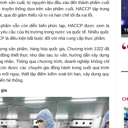
rình sản xuất, từ nguyên liệu đầu vào đến thành phẩm cuối
g truyền thống dựa trên sản phẩm cuối, HACCP tập trung
qua đó giảm thiểu rủi ro và hạn chế tối đa sai lỗi.
ó Viện trưởng
ực phẩm vẫn còn diễn biến phức tạp, HACCP được xem là
T
 yêu cầu của thị trường trong nước và quốc tế. Nhiều quốc
CP là điều kiện bắt buộc đối với nhà cung cấp thực phẩm.
ệc phải làm
Việc sử dụng hiệu quả chính
ượng sản phẩm, hàng hóa quốc gia, Chương trình 1322 đã
và trên thực tế
sách tài khóa không chỉ mang ý
 động thiết thực như đào tạo, tư vấn, hướng dẫn xây dựng
 hành như tăng
nghĩa hỗ trợ ngắn hạn mà còn
ứng nhận. Thông qua chương trình, doanh nghiệp không chỉ
a học công
đóng vai trò tạo nền tảng cho
òn được các chuyên gia đồng hành trong suốt quá trình
 các cơ chế
tăng trưởng bền vững dài hạn.
nh mối nguy, thiết lập điểm kiểm soát tới hạn, xây dựng quy
i mới sáng tạo,
iến hệ thống.
 gia
CH