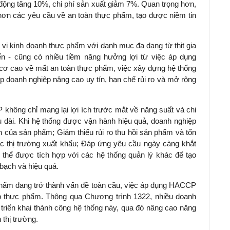
o động tăng 10%, chi phí sản xuất giảm 7%. Quan trọng hơn,
ơn các yêu cầu về an toàn thực phẩm, tạo được niềm tin
ị kinh doanh thực phẩm với danh mục đa dạng từ thịt gia
n - cũng có nhiều tiềm năng hưởng lợi từ việc áp dụng
ơ cao về mất an toàn thực phẩm, việc xây dựng hệ thống
úp doanh nghiệp nâng cao uy tín, hạn chế rủi ro và mở rộng
không chỉ mang lại lợi ích trước mắt về năng suất và chi
âu dài. Khi hệ thống được vận hành hiệu quả, doanh nghiệp
h của sản phẩm; Giảm thiểu rủi ro thu hồi sản phẩm và tổn
các thị trường xuất khẩu; Đáp ứng yêu cầu ngày càng khắt
thể được tích hợp với các hệ thống quản lý khác để tạo
 bạch và hiệu quả.
 phẩm đang trở thành vấn đề toàn cầu, việc áp dụng HACCP
ệp thực phẩm. Thông qua Chương trình 1322, nhiều doanh
 triển khai thành công hệ thống này, qua đó nâng cao năng
 thị trường.