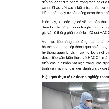
đến an toàn thực phẩm trong toàn bộ quá t
cùng. Khác với cách kiểm tra chất lượn
kiểm soát ngay từ các công đoạn then chốt, 
TS. Nguyễn Đức Độ - Ph
Hiện nay, khi các sự cố về an toàn th
Viện Kinh tế Tài chính
“tấm hộ chiếu” giúp doanh nghiệp đáp ứng
gia và hệ thống phân phối lớn đã coi HAC
"Có rất nhiều vi
Với mục tiêu nâng cao năng suất, chất l
ngay từ bây giờ 
hỗ trợ doanh nghiệp thông qua nhiều hoạt
đang được tiến
hệ thống quản lý, đánh giá nội bộ và ch
đầu tư cho kho
được tiếp cận kiến thức về HACCP mà c
nghệ; ban hành
triển khai: từ khảo sát hiện trạng, xác đị
khuyến khích đổ
trình vận hành chuẩn đến đánh giá và cải t
khởi nghiệp..."
Hiệu quả thực tế từ doanh nghiệp tham