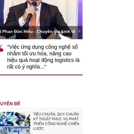
Ông Hoàng Quang Phòn
S Phan Đức Hiếu - Chuyên gia kinh tế
VCCI
"Việc ứng dụng công nghệ số
""Theo tôi, cần 
nhằm tối ưu hóa, nâng cao
gốc rễ về nhận
hiệu quả hoạt động logistics là
nghiệp cần coi
rất có ý nghĩa..."
động hài hoà là
triển..."
UYÊN ĐỀ
TIÊU CHUẨN, QUY CHUẨN
KỸ THUẬT PHỤC VỤ PHÁT
TRIỂN CÔNG NGHỆ CHIẾN
LƯỢC