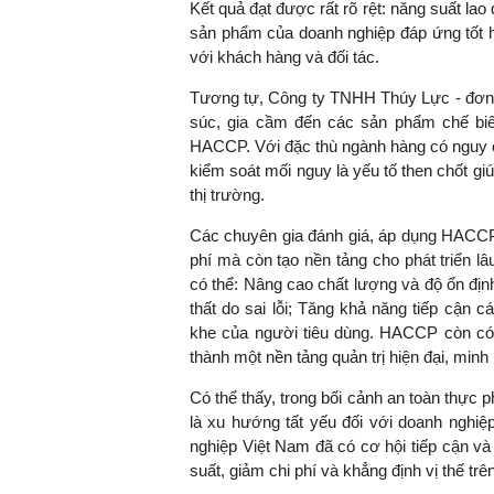
Kết quả đạt được rất rõ rệt: năng suất la
sản phẩm của doanh nghiệp đáp ứng tốt h
với khách hàng và đối tác.
Tương tự, Công ty TNHH Thúy Lực - đơn v
súc, gia cầm đến các sản phẩm chế biế
HACCP. Với đặc thù ngành hàng có nguy c
kiểm soát mối nguy là yếu tố then chốt gi
thị trường.
Các chuyên gia đánh giá, áp dụng HACCP 
phí mà còn tạo nền tảng cho phát triển l
có thể: Nâng cao chất lượng và độ ổn địn
thất do sai lỗi; Tăng khả năng tiếp cận 
khe của người tiêu dùng. HACCP còn có 
thành một nền tảng quản trị hiện đại, minh
Có thể thấy, trong bối cảnh an toàn thực
là xu hướng tất yếu đối với doanh nghi
nghiệp Việt Nam đã có cơ hội tiếp cận và
suất, giảm chi phí và khẳng định vị thế trên