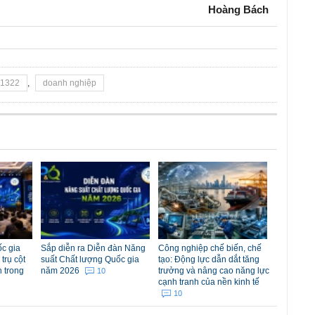
Hoàng Bách
 1322
,
doanh nghiệp
c gia
Sắp diễn ra Diễn đàn Năng
Công nghiệp chế biến, chế
trụ cột
suất Chất lượng Quốc gia
tạo: Động lực dẫn dắt tăng
n trong
năm 2026
trưởng và nâng cao năng lực
10
cạnh tranh của nền kinh tế
10