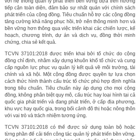
với hệ thống quản lý phát triển bền vững dựa trên hướng
tiếp cận toàn diện, đảm bảo sự nhất quán với chính sách
phát triển của cộng đồng. Tiêu chuẩn hỗ trợ các cộng đồng
tăng cường khả năng phục hồi, trở nên thông minh hơn và
bền vững hơn thông qua việc triển khai các chiến lược, kế
hoạch, chương trình, dự án và dịch vụ, đồng thời minh
chứng, chia sẻ kết quả.
TCVN 37101:2018 được triển khai bởi tổ chức do cộng
đồng chỉ định, nhằm xây dựng khuôn khổ tổ chức và cung
cấp nguồn lực phục vụ quản lý kết quả về môi trường, tài
chính và xã hội. Một cộng đồng được quyền tự lựa chọn
cách thức hình thành cấu trúc tổ chức phù hợp định nghĩa
trong tiêu chuẩn. Tiêu chuẩn này áp dụng cho mọi cộng
đồng, không phân biệt quy mô, cấu trúc hay loại hình tại cả
quốc gia phát triển và đang phát triển, ở cấp địa phương,
khu vực hay quốc gia, trong bối cảnh đô thị hoặc nông thôn
với vai trò và trách nhiệm tương ứng.
TCVN 37101:2018 có thể được sử dụng toàn bộ hoặc
từng phần để cải tiến công tác quản lý phát triển bền vững.