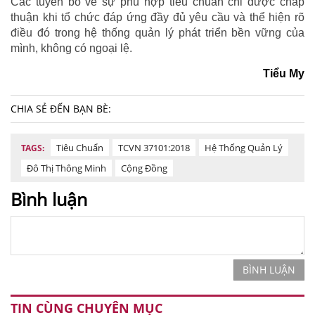
Các tuyên bố về sự phù hợp tiêu chuẩn chỉ được chấp
thuận khi tổ chức đáp ứng đầy đủ yêu cầu và thể hiện rõ
điều đó trong hệ thống quản lý phát triển bền vững của
mình, không có ngoại lệ.
Tiểu My
CHIA SẺ ĐẾN BẠN BÈ:
Tiêu Chuẩn
TCVN 37101:2018
Hệ Thống Quản Lý
TAGS:
Đô Thị Thông Minh
Cộng Đồng
Bình luận
BÌNH LUẬN
TIN CÙNG CHUYÊN MỤC