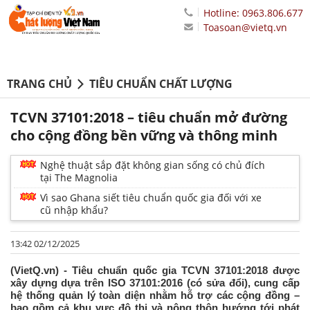
Hotline: 0963.806.677
Toasoan@vietq.vn
TRANG CHỦ
TIÊU CHUẨN CHẤT LƯỢNG
TCVN 37101:2018 – tiêu chuẩn mở đường
cho cộng đồng bền vững và thông minh
Nghệ thuật sắp đặt không gian sống có chủ đích
tại The Magnolia
Vì sao Ghana siết tiêu chuẩn quốc gia đối với xe
cũ nhập khẩu?
13:42 02/12/2025
(VietQ.vn) - Tiêu chuẩn quốc gia TCVN 37101:2018 được
xây dựng dựa trên ISO 37101:2016 (có sửa đổi), cung cấp
hệ thống quản lý toàn diện nhằm hỗ trợ các cộng đồng –
bao gồm cả khu vực đô thị và nông thôn hướng tới phát