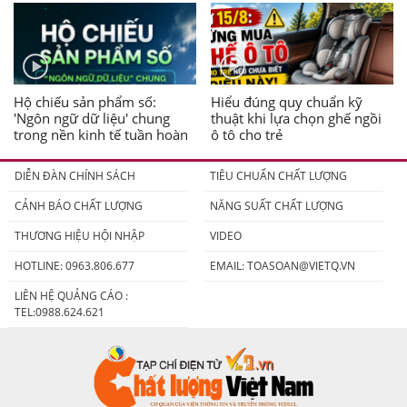
Hộ chiếu sản phẩm số:
Hiểu đúng quy chuẩn kỹ
'Ngôn ngữ dữ liệu' chung
thuật khi lựa chọn ghế ngồi
trong nền kinh tế tuần hoàn
ô tô cho trẻ
DIỄN ĐÀN CHÍNH SÁCH
TIÊU CHUẨN CHẤT LƯỢNG
CẢNH BÁO CHẤT LƯỢNG
NĂNG SUẤT CHẤT LƯỢNG
THƯƠNG HIỆU HỘI NHẬP
VIDEO
HOTLINE: 0963.806.677
EMAIL:
TOASOAN@VIETQ.VN
LIÊN HỆ QUẢNG CÁO :
TEL:0988.624.621