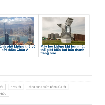
hành phố không thể bỏ
Máy lọc không khí lớn nhất
i tới thăm Châu Á
thế giới biến bụi bẩn thành
trang sức
tỏi
,
rượu tỏi
,
công dụng chữa bệnh của tỏi
,
 khớp