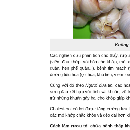
Không l
Các nghiên cứu phân tích cho thấy, rượ
(viêm đau khớp, vôi hóa các khớp, mỏi 
quản, hen phế quản...), bệnh tim mạch 
đường tiêu hóa (ợ chua, khó tiêu, viêm loét
Cùng với đó theo
Người đưa tin
, các ho
sưng đau kết hợp với tính sát khuẩn, vô 
trừ những khuẩn gây hại cho khớp giúp 
Cholesterol có lợi được tăng cường lưu
các mô khớp chắc khỏe và dẻo dai hơn khi
Cách làm rượu tỏi chữa bệnh thấp k