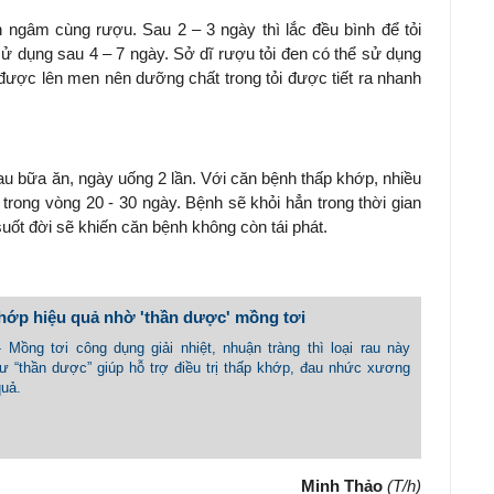
nh ngâm cùng rượu. Sau 2 – 3 ngày thì lắc đều bình để tỏi
ử dụng sau 4 – 7 ngày. Sở dĩ rượu tỏi đen có thể sử dụng
 được lên men nên dưỡng chất trong tỏi được tiết ra nhanh
au bữa ăn, ngày uống 2 lần. Với căn bệnh thấp khớp, nhiều
trong vòng 20 - 30 ngày. Bệnh sẽ khỏi hẳn trong thời gian
suốt đời sẽ khiến căn bệnh không còn tái phát.
khớp hiệu quả nhờ 'thần dược' mồng tơi
- Mồng tơi công dụng giải nhiệt, nhuận tràng thì loại rau này
ư “thần dược” giúp hỗ trợ điều trị thấp khớp, đau nhức xương
quả.
Minh Thảo
(T/h)