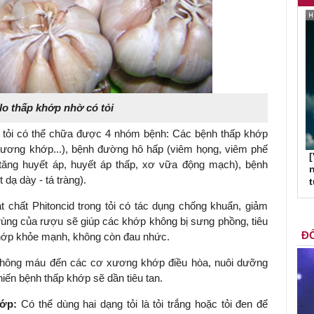
o thấp khớp nhờ có tỏi
u tỏi có thể chữa được 4 nhóm bệnh: Các bệnh thấp khớp
xương khớp...), bệnh đường hô hấp (viêm họng, viêm phế
[
(tăng huyết áp, huyết áp thấp, xơ vữa động mạch), bệnh
n
 dạ dày - tá tràng).
ạt chất Phitoncid trong tỏi có tác dụng chống khuẩn, giảm
trùng của rượu sẽ giúp các khớp không bị sưng phồng, tiêu
ĐỐ
khớp khỏe mạnh, không còn đau nhức.
 thông máu đến các cơ xương khớp điều hòa, nuôi dưỡng
ến bệnh thấp khớp sẽ dần tiêu tan.
hớp:
Có thể dùng hai dạng tỏi là tỏi trắng hoặc tỏi đen để