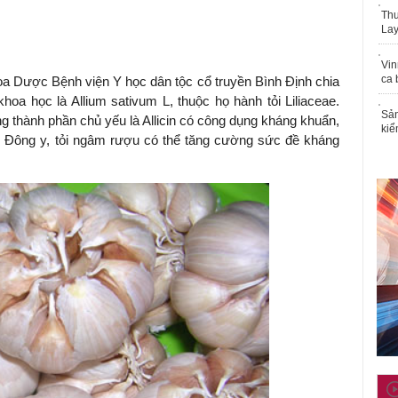
Thu
Lay
Vin
ca 
 Dược Bệnh viện Y học dân tộc cổ truyền Bình Định chia
khoa học là Allium sativum L, thuộc họ hành tỏi Liliaceae.
Sản
ong thành phần chủ yếu là Allicin có công dụng kháng khuẩn,
kiể
o Đông y, tỏi ngâm rượu có thể tăng cường sức đề kháng