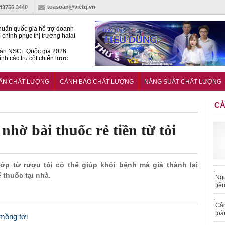
toasoan@vietq.vn
-43756 3440
huẩn quốc gia hỗ trợ doanh
 chinh phục thị trường halal
àn NSCL Quốc gia 2026:
ình các trụ cột chiến lược
iển trong thời đại mới
ễn ra Diễn đàn Năng suất
ượng Quốc gia năm 2026
UẨN CHẤT LƯỢNG
CẢNH BÁO CHẤT LƯỢNG
NĂNG SUẤT CHẤT LƯỢNG
CẢ
nhờ bài thuốc rẻ tiền từ tỏi
khớp từ rượu tỏi có thể giúp khỏi bệnh mà giá thành lại
 thuốc tại nhà.
Ngư
tiê
Cả
toà
 mồng tơi