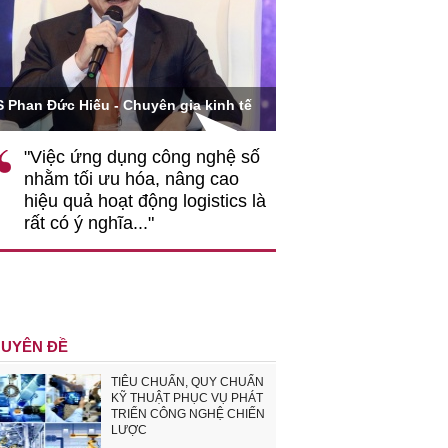
Ông Hoàng Quang Phòn
S Phan Đức Hiếu - Chuyên gia kinh tế
VCCI
"Việc ứng dụng công nghệ số
""Theo tôi, cần 
nhằm tối ưu hóa, nâng cao
gốc rễ về nhận
hiệu quả hoạt động logistics là
nghiệp cần coi
rất có ý nghĩa..."
động hài hoà là
triển..."
UYÊN ĐỀ
TIÊU CHUẨN, QUY CHUẨN
KỸ THUẬT PHỤC VỤ PHÁT
TRIỂN CÔNG NGHỆ CHIẾN
LƯỢC