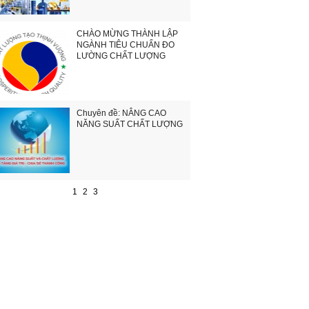
CHÀO MỪNG THÀNH LẬP
NGÀNH TIÊU CHUẨN ĐO
LƯỜNG CHẤT LƯỢNG
Chuyên đề: NÂNG CAO
NĂNG SUẤT CHẤT LƯỢNG
1
2
3