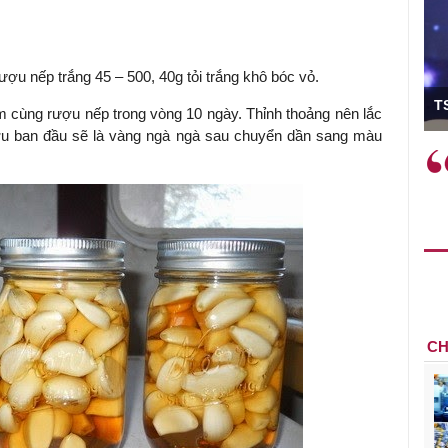
ượu nếp trắng 45 – 500, 40g tỏi trắng khô bóc vỏ.
ó Viện trưởng
T
âm cùng rượu nếp trong vòng 10 ngày. Thỉnh thoảng nên lắc
ợu ban đầu sẽ là vàng ngà ngà sau chuyển dần sang màu
ệc phải làm
Việc sử dụng hiệu quả chính
và trên thực tế
sách tài khóa không chỉ mang ý
 hành như tăng
nghĩa hỗ trợ ngắn hạn mà còn
a học công
đóng vai trò tạo nền tảng cho
 các cơ chế
tăng trưởng bền vững dài hạn.
i mới sáng tạo,
CH