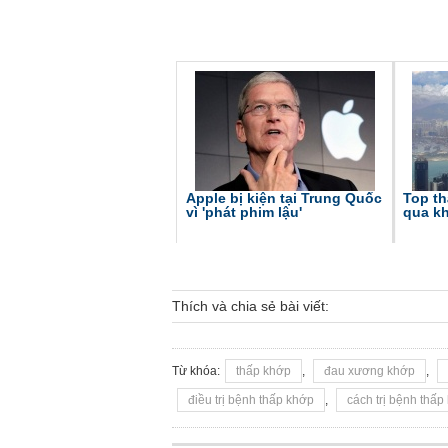
Apple bị kiện tại Trung Quốc
Top t
vì 'phát phim lậu'
qua kh
Thích và chia sẻ bài viết:
Từ khóa:
thấp khớp
,
đau xương khớp
,
điều trị bệnh thấp khớp
,
cách trị bệnh thấp