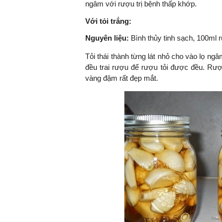
ngâm với rượu trị bệnh thấp khớp.
Với tỏi trắng:
Nguyên liệu:
Bình thủy tinh sạch, 100ml r
TS. Nguyễn Đức Độ - Ph
Viện Kinh tế Tài chính
Tỏi thái thành từng lát nhỏ cho vào lọ ng
đều trai rượu để rượu tỏi được đều. Rư
"Có rất nhiều vi
vàng đậm rất đẹp mắt.
ngay từ bây giờ 
đang được tiến
đầu tư cho kho
nghệ; ban hành
khuyến khích đổ
khởi nghiệp..."