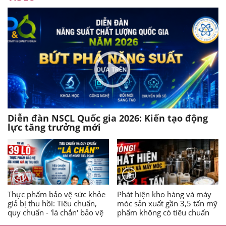
Diễn đàn NSCL Quốc gia 2026: Kiến tạo động
lực tăng trưởng mới
Thực phẩm bảo vệ sức khỏe
Phát hiện kho hàng và máy
giả bị thu hồi: Tiêu chuẩn,
móc sản xuất gần 3,5 tấn mỹ
quy chuẩn - 'lá chắn' bảo vệ
phẩm không có tiêu chuẩn
người tiêu dùng