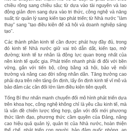
chiều rộng sang chiều sâu; từ dựa vào tài nguyên và lao
động giản đơn sang dựa vào tri thức, công nghệ và năng
suất; từ quản lý sang kiến tạo phát triển; từ Nhà nước "làm
thay" sang "tạo điều kiện để xã hội và doanh nghiệp sáng
tạo".
Các thành phần kinh tế cần được phát huy đầy đủ, trong
đó kinh tế Nhà nước giữ vai trò dẫn dắt, kiến tạo, mở
đường; kinh tế tư nhân là động lực quan trọng nhất của
nền kinh tế quốc gia. Phát triển nhanh phải đi đôi với bền
vững, gắn với tiến bộ, công bằng xã hội, bảo vệ môi
trường và nâng cao đời sống nhân dân. Tăng trưởng cao
phải dựa trên nền tảng ổn định, lấy ổn định kinh tế vĩ mô và
bảo đảm các cân đối lớn làm điều kiện tiên quyết.
Tổng Bí thư nhấn mạnh chuyển đổi mô hình phát triển dựa
trên khoa học, công nghệ không chỉ là yêu cầu kinh tế, mà
là vấn đề chiến lược tổng hợp, gắn với đổi mới phương
thức lãnh đạo, phương thức cầm quyền của Đảng, nâng
cao hiệu quả quản lý, quản trị của Nhà nước, hoàn thiện
thể chế, phát triển con người, bảo đảm quốc phòng, an