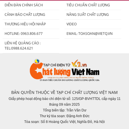
DIỄN ĐÀN CHÍNH SÁCH
TIÊU CHUẨN CHẤT LƯỢNG
CẢNH BÁO CHẤT LƯỢNG
NĂNG SUẤT CHẤT LƯỢNG
THƯƠNG HIỆU HỘI NHẬP
VIDEO
HOTLINE: 0963.806.677
EMAIL:
TOASOAN@VIETQ.VN
LIÊN HỆ QUẢNG CÁO :
TEL:0988.624.621
BẢN QUYỀN THUỘC VỀ TẠP CHÍ CHẤT LƯỢNG VIỆT NAM
Giấy phép hoạt động báo chí điện tử số: 125/GP-BVHTTDL cấp ngày 11
tháng 09 năm 2025
Tổng biên tập: Trần Văn Dư
Thư ký tòa soạn: Đặng Anh Đức
Tòa soạn: Số 8 Hoàng Quốc Việt, Nghĩa Đô, Hà Nội