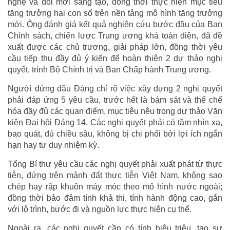
nghệ và đổi mới sáng tạo, đồng thời thực hiện mục tiêu
tăng trưởng hai con số trên nền tảng mô hình tăng trưởng
mới. Ông đánh giá kết quả nghiên cứu bước đầu của Ban
Chính sách, chiến lược Trung ương khá toàn diện, đã đề
xuất được các chủ trương, giải pháp lớn, đồng thời yêu
cầu tiếp thu đầy đủ ý kiến để hoàn thiện 2 dự thảo nghị
quyết, trình Bộ Chính trị và Ban Chấp hành Trung ương.
Người đứng đầu Đảng chỉ rõ việc xây dựng 2 nghị quyết
phải đáp ứng 5 yêu cầu, trước hết là bám sát và thể chế
hóa đầy đủ các quan điểm, mục tiêu nêu trong dự thảo Văn
kiện Đại hội Đảng 14. Các nghị quyết phải có tầm nhìn xa,
bao quát, đủ chiều sâu, không bị chi phối bởi lợi ích ngắn
hạn hay tư duy nhiệm kỳ.
Tổng Bí thư yêu cầu các nghị quyết phải xuất phát từ thực
tiễn, đứng trên mảnh đất thực tiễn Việt Nam, không sao
chép hay rập khuôn máy móc theo mô hình nước ngoài;
đồng thời bảo đảm tính khả thi, tính hành động cao, gắn
với lộ trình, bước đi và nguồn lực thực hiện cụ thể.
Ngoài ra, các nghị quyết cần có tính hiệu triệu, tạo sự