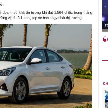
ếc
 doanh số khá ấn tượng khi đạt 1.564 chiếc trong tháng
ững vị trí số 1 trong top xe bán chạy nhất thị trường.
n trưởng
TS Phan
hải làm
Việc sử dụng hiệu quả chính
"
rên thực tế
sách tài khóa không chỉ mang ý
n
h như tăng
nghĩa hỗ trợ ngắn hạn mà còn
h
c công
đóng vai trò tạo nền tảng cho
r
 cơ chế
tăng trưởng bền vững dài hạn.
i sáng tạo,
CH