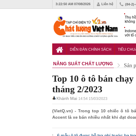
3:22:51 AM
07/08/2026
Liên hệ
(84-2)
Thu hồ
không 
Indone
với tổ
carbo
QCVN 
mới nâ
DIỄN ĐÀN CHÍNH SÁCH
TIÊU CH
công t
NĂNG SUẤT CHẤT LƯỢNG
Sản 
Top 10 ô tô bán chạy
tháng 2/2023
Khánh Mai
14:54 15/03/2023
(VietQ.vn) - Trong top 10 chiếc ô tô 
Accent là xe bán nhiều nhất khi đạt doa
6 mẫu ô tô được hỗ trợ phí trước bạ tr