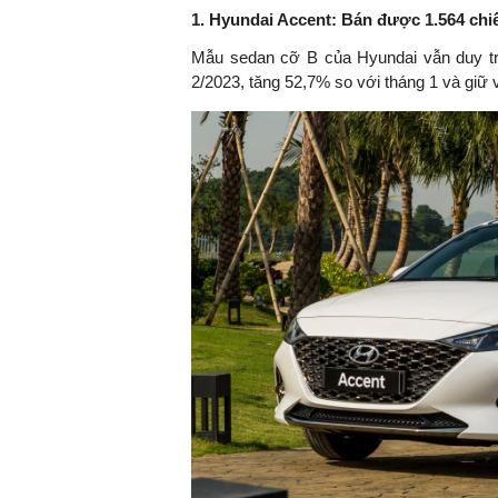
1. Hyundai Accent: Bán được 1.564 chi
Mẫu sedan cỡ B của Hyundai vẫn duy trì
2/2023, tăng 52,7% so với tháng 1 và giữ v
TS. Nguyễn Đức Độ - Phó Việ
Viện Kinh tế Tài chính
"Có rất nhiều việc p
ngay từ bây giờ và t
đang được tiến hàn
đầu tư cho khoa họ
nghệ; ban hành các
khuyến khích đổi mớ
khởi nghiệp..."