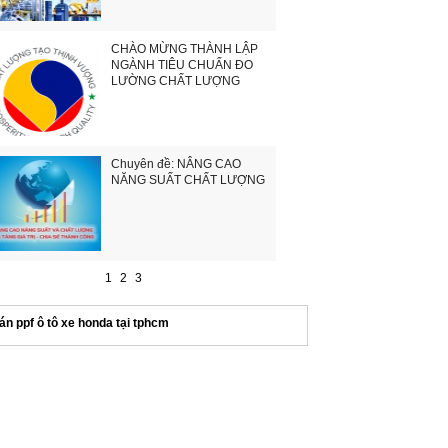
CHÀO MỪNG THÀNH LẬP
NGÀNH TIÊU CHUẨN ĐO
LƯỜNG CHẤT LƯỢNG
Chuyên đề: NÂNG CAO
NĂNG SUẤT CHẤT LƯỢNG
1
2
3
án ppf ô tô xe honda tại tphcm