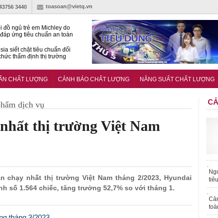
toasoan@vietq.vn
-43756 3440
i đồ ngủ trẻ em Michley do
đáp ứng tiêu chuẩn an toàn
sia siết chặt tiêu chuẩn đối
 chức thẩm định thị trường
n
27:2025/BCT: Quy chuẩn
ng chuẩn quản lý an toàn
UẨN CHẤT LƯỢNG
CẢNH BÁO CHẤT LƯỢNG
NĂNG SUẤT CHẤT LƯỢNG
rình thủy điện
CẢ
phẩm dịch vụ
 nhất thị trường Việt Nam
Ngư
bán chạy nhất thị trường Việt Nam tháng 2/2023, Hyundai
tiê
nh số 1.564 chiếc, tăng trưởng 52,7% so với tháng 1.
Cả
toà
ong tháng 3/2023