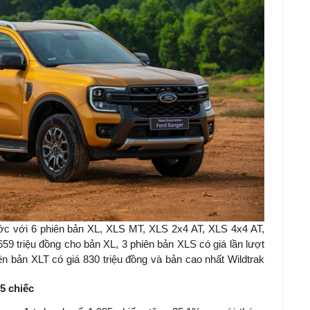
ớc với 6 phiên bản XL, XLS MT, XLS 2x4 AT, XLS 4x4 AT,
59 triệu đồng cho bản XL, 3 phiên bản XLS có giá lần lượt
hiên bản XLT có giá 830 triệu đồng và bản cao nhất Wildtrak
5 chiếc