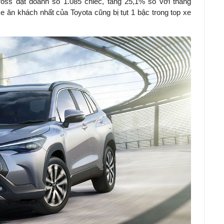
ross đạt doanh số 1.085 chiếc, tăng 25,1% so với tháng
 ăn khách nhất của Toyota cũng bị tụt 1 bậc trong top xe