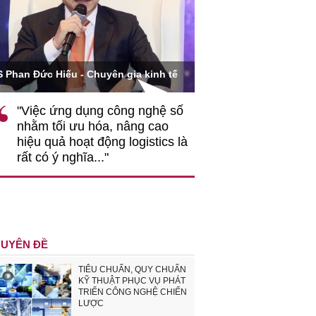
Ông Hoàng Quang Phòng - P
 Đức Hiếu - Chuyên gia kinh tế
VCCI
Việc ứng dụng công nghệ số
""Theo tôi, cần sự t
hằm tối ưu hóa, nâng cao
gốc rễ về nhận thứ
iệu quả hoạt động logistics là
nghiệp cần coi quan
ất có ý nghĩa..."
động hài hoà là độn
triển..."
UYÊN ĐỀ
TIÊU CHUẨN, QUY CHUẨN
KỸ THUẬT PHỤC VỤ PHÁT
TRIỂN CÔNG NGHỆ CHIẾN
LƯỢC