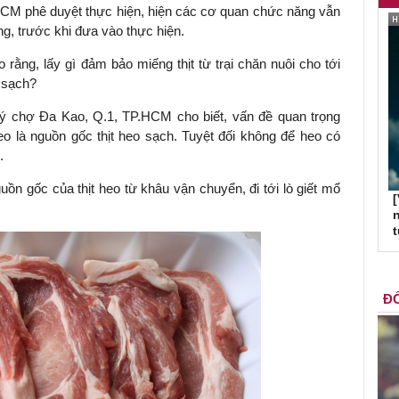
HCM phê duyệt thực hiện, hiện các cơ quan chức năng vẫn
g, trước khi đưa vào thực hiện.
o rằng, lấy gì đảm bảo miếng thịt từ trại chăn nuôi cho tới
t sạch?
 chợ Đa Kao, Q.1, TP.HCM cho biết, vấn đề quan trọng
heo là nguồn gốc thịt heo sạch. Tuyệt đối không để heo có
.
uồn gốc của thịt heo từ khâu vận chuyển, đi tới lò giết mổ
[
n
ĐỐ