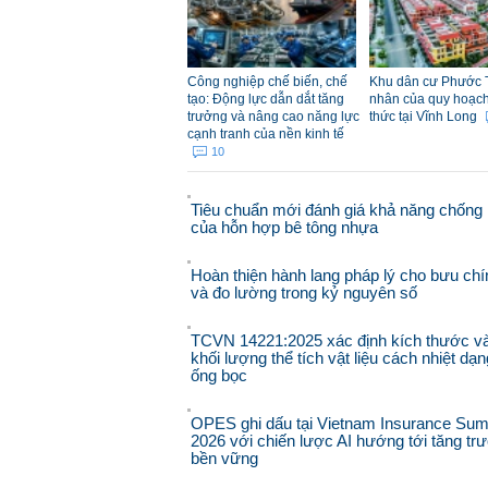
Công nghiệp chế biến, chế
Khu dân cư Phước 
tạo: Động lực dẫn dắt tăng
nhân của quy hoạch đ
trưởng và nâng cao năng lực
thức tại Vĩnh Long
cạnh tranh của nền kinh tế
10
Tiêu chuẩn mới đánh giá khả năng chống 
của hỗn hợp bê tông nhựa
Hoàn thiện hành lang pháp lý cho bưu chí
và đo lường trong kỷ nguyên số
TCVN 14221:2025 xác định kích thước v
khối lượng thể tích vật liệu cách nhiệt dạn
ống bọc
OPES ghi dấu tại Vietnam Insurance Sum
2026 với chiến lược AI hướng tới tăng tr
bền vững