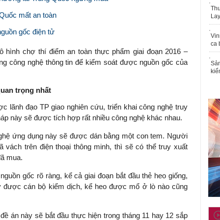
Thu
 Quốc mất an toàn
Lay
nguồn gốc điện tử
Vin
ca 
hình chợ thí điểm an toàn thực phẩm giai đoạn 2016 –
dụng công nghệ thông tin để kiểm soát được nguồn gốc của
Sản
kiể
uan trọng nhất
 lãnh đạo TP giao nghiên cứu, triển khai công nghệ truy
pháp này sẽ được tích hợp rất nhiều công nghệ khác nhau.
 nghệ ứng dụng này sẽ được dán bằng một con tem. Người
vách trên điện thoại thông minh, thì sẽ có thể truy xuất
đã mua.
nguồn gốc rõ ràng, kể cả giai đoạn bắt đầu thẻ heo giống,
y được cán bộ kiểm dịch, kể heo được mổ ở lò nào cũng
 án này sẽ bắt đầu thực hiện trong tháng 11 hay 12 sắp