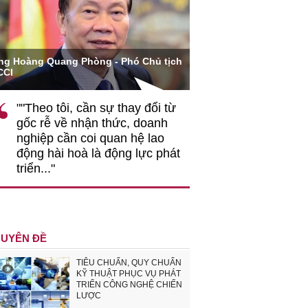
ng Hoàng Quang Phòng - Phó Chủ tịch
Bộ trưởng Bộ Khoa họ
CCI
Nguyễn Mạnh Hùng
""Theo tôi, cần sự thay đổi từ
"Vì vậy, Việt 
gốc rễ về nhận thức, doanh
đường kết hợp 
nghiệp cần coi quan hệ lao
nghệ, đổi mới s
động hài hoà là động lực phát
chuyển đổi số 
triển..."
riêng để phát t
vững..."
UYÊN ĐỀ
TIÊU CHUẨN, QUY CHUẨN
KỸ THUẬT PHỤC VỤ PHÁT
TRIỂN CÔNG NGHỆ CHIẾN
LƯỢC