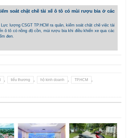
ểm soát chặt chẽ tài xế ô tô có mùi rượu bia ở các
 - Lực lượng CSGT TP.HCM ra quân, kiểm soát chặt chẽ việc tài
ển ô tô có nồng độ cồn, mùi rượu bia khi điều khiển xe qua các
iểm đen.
t
,
tiểu thương
,
hộ kinh doanh
,
TP.HCM
,