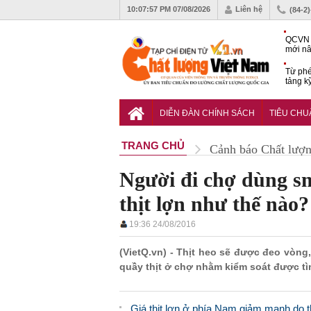
10:07:58 PM
07/08/2026
Liên hệ
(84-2
QCVN 
mới nâ
công t
Từ phé
tảng k
phẩm
Khu dâ
của quy
DIỄN ĐÀN CHÍNH SÁCH
TIÊU CH
Vĩnh 
TRANG CHỦ
Cảnh báo Chất lượ
Người đi chợ dùng s
thịt lợn như thế nào?
19:36 24/08/2016
(VietQ.vn) - Thịt heo sẽ được đeo vòng
quầy thịt ở chợ nhằm kiểm soát được tình
Giá thịt lợn ở phía Nam giảm mạnh do