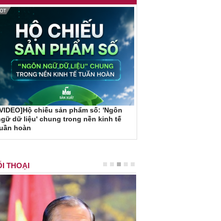
VIDEO]Hộ chiếu sản phẩm số: 'Ngôn
gữ dữ liệu' chung trong nền kinh tế
tuần hoàn
I THOẠI