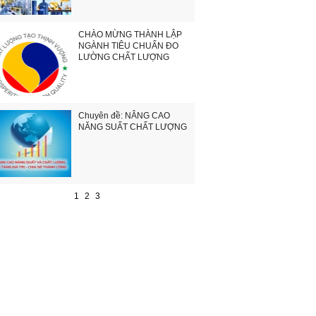
CHÀO MỪNG THÀNH LẬP
NGÀNH TIÊU CHUẨN ĐO
LƯỜNG CHẤT LƯỢNG
Chuyên đề: NÂNG CAO
NĂNG SUẤT CHẤT LƯỢNG
1
2
3