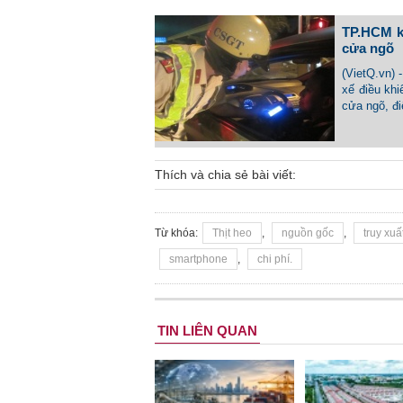
TP.HCM ki
cửa ngõ
(VietQ.vn)
xế điều khi
cửa ngõ, đ
Thích và chia sẻ bài viết:
Từ khóa:
Thịt heo
,
nguồn gốc
,
truy xuấ
smartphone
,
chi phí.
TIN LIÊN QUAN