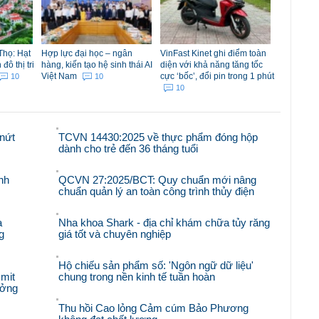
Thọ: Hạt
Hợp lực đại học – ngân
VinFast Kinet ghi điểm toàn
ô thị tri
hàng, kiến tạo hệ sinh thái AI
diện với khả năng tăng tốc
Việt Nam
cực ‘bốc’, đổi pin trong 1 phút
10
10
10
nứt
TCVN 14430:2025 về thực phẩm đóng hộp
dành cho trẻ đến 36 tháng tuổi
nh
QCVN 27:2025/BCT: Quy chuẩn mới nâng
chuẩn quản lý an toàn công trình thủy điện
à
Nha khoa Shark - địa chỉ khám chữa tủy răng
g
giá tốt và chuyên nghiệp
Hộ chiếu sản phẩm số: 'Ngôn ngữ dữ liệu'
mit
chung trong nền kinh tế tuần hoàn
ưởng
Thu hồi Cao lỏng Cảm cúm Bảo Phương