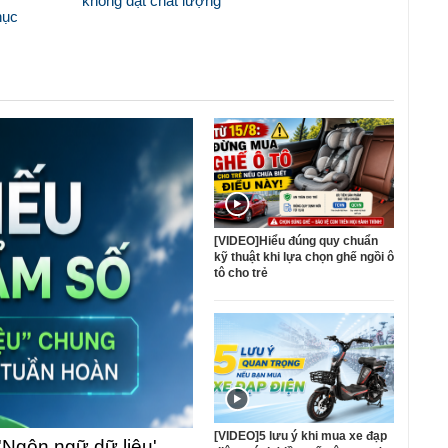
không đạt chất lượng
hục
[VIDEO]Hiểu đúng quy chuẩn
kỹ thuật khi lựa chọn ghế ngồi ô
tô cho trẻ
[VIDEO]5 lưu ý khi mua xe đạp
'Ngôn ngữ dữ liệu'