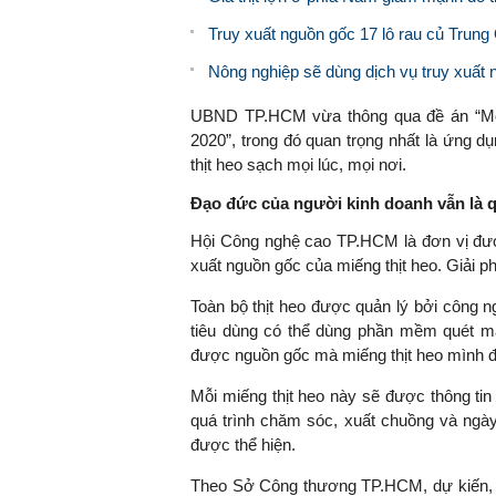
Truy xuất nguồn gốc 17 lô rau củ Trung
Nông nghiệp sẽ dùng dịch vụ truy xuất 
UBND TP.HCM vừa thông qua đề án “Mô 
2020”, trong đó quan trọng nhất là ứng 
thịt heo sạch mọi lúc, mọi nơi.
Đạo đức của người kinh doanh vẫn là q
Hội Công nghệ cao TP.HCM là đơn vị được
xuất nguồn gốc của miếng thịt heo. Giải 
Toàn bộ thịt heo được quản lý bởi công
tiêu dùng có thể dùng phần mềm quét mã 
được nguồn gốc mà miếng thịt heo mình 
Mỗi miếng thịt heo này sẽ được thông tin 
quá trình chăm sóc, xuất chuồng và ngà
được thể hiện.
Theo Sở Công thương TP.HCM, dự kiến, đề