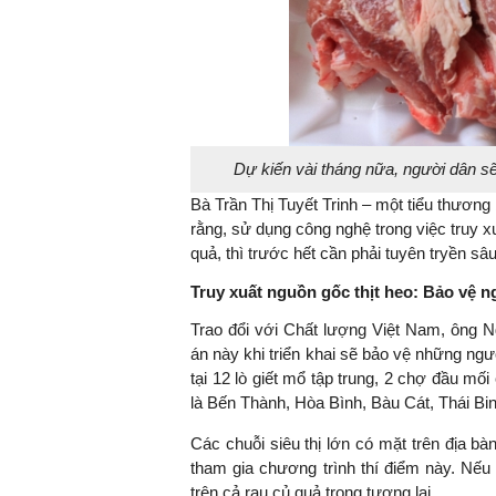
. Nguyễn Đức Độ - Phó Viện trưởng
ện Kinh tế Tài chính
Dự kiến vài tháng nữa, người dân sẽ
"Có rất nhiều việc phải làm
Việc sử dụng hi
ngay từ bây giờ và trên thực tế
sách tài khóa k
Bà Trần Thị Tuyết Trinh – một tiểu thương
đang được tiến hành như tăng
nghĩa hỗ trợ n
rằng, sử dụng công nghệ trong việc truy x
đầu tư cho khoa học công
đóng vai trò tạ
quả, thì trước hết cần phải tuyên tryền sâu
nghệ; ban hành các cơ chế
tăng trưởng bền
Truy xuất nguồn gốc thịt heo: Bảo vệ 
khuyến khích đổi mới sáng tạo,
khởi nghiệp..."
Trao đổi với Chất lượng Việt Nam, ôn
án này khi triển khai sẽ bảo vệ những ngư
tại 12 lò giết mổ tập trung, 2 chợ đầu m
là Bến Thành, Hòa Bình, Bàu Cát, Thái Bi
Các chuỗi siêu thị lớn có mặt trên địa b
tham gia chương trình thí điểm này. Nếu
trên cả rau củ quả trong tương lai.