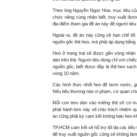
Theo ông Nguyễn Ngọc Hòa, mục tiêu của
chức năng cùng nhận biết, truy xuất được
địa điểm tham gia đề án này để người tiêu
Ngoài ra, đề án này cũng sẽ hạn chế tối
nguồn gốc thịt heo, mà phải áp dụng bằng 
Heo ở trang trại sẽ được gắn vòng nhận di
dán trên thịt. Người tiêu dùng chỉ với chi
nguồn gốc, biết được đây là thịt heo sạch
vòng 10 năm.
Các hình thức nhốt heo để bơm nước, giế
Nếu tiểu thương nào vi phạm, cơ quan chứ
Mỗi con tem dán vào miếng thịt sẽ có m
phát hành tem này sẽ chịu trách nhiệm q
án cũng phải ký cam kết không bán heo k
TP.HCM cam kết sẽ hỗ trợ tối đa các tiểu 
để truy xuất nguồn gốc cũng sẽ không làm 