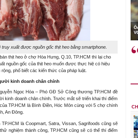
Ô
TS Phan Đức Hiếu - Chuyên gia kinh tế
V
 truy xuất được nguồn gốc thịt heo bằng smartphone.
ệu quả chính
"Việc ứng dụng công nghệ số
hông chỉ mang ý
nhằm tối ưu hóa, nâng cao
 bán thịt heo ở chợ Hòa Hưng, Q.10, TP.HCM thì lại cho
gắn hạn mà còn
hiệu quả hoạt động logistics là
uất nguồn gốc của thịt heo muốn được thực hiệ có hiệu
o nền tảng cho
rất có ý nghĩa..."
 rộng, phố biết các kiến thức của pháp luật.
 vững dài hạn.
người kinh doanh chân chính
g Nguyễn Ngọc Hòa – Phó GĐ Sở Công thương TP.HCM đề
ời kinh doanh chân chính. Trước mắt sẽ triển khai thí điểm
ối của TP.HCM là Bình Điền, Hóc Môn cùng với 5 chợ chính
CH
nh, An Đông.
àn TP.HCM là Coopmart, Satra, Vissan, Sagrifoods cũng sẽ
 thử nghiệm thành công, TP.HCM cũng sẽ có thể thí điểm