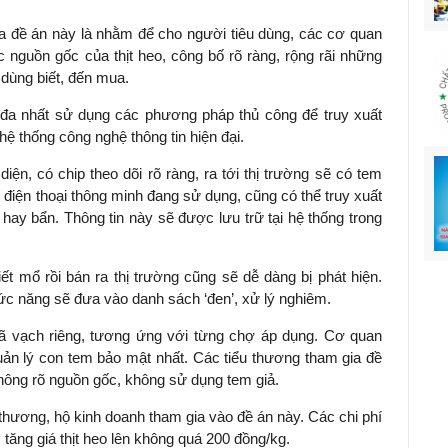
 đề án này là nhằm để cho người tiêu dùng, các cơ quan
 nguồn gốc của thịt heo, công bố rõ ràng, rộng rãi những
 dùng biết, đến mua.
 đa nhất sử dụng các phương pháp thủ công để truy xuất
hệ thống công nghệ thông tin hiện đại.
ện, có chip theo dõi rõ ràng, ra tới thị trường sẽ có tem
ếc điện thoại thông minh đang sử dụng, cũng có thể truy xuất
 hay bẩn. Thông tin này sẽ được lưu trữ tại hệ thống trong
t mổ rồi bán ra thị trường cũng sẽ dễ dàng bị phát hiện.
c năng sẽ đưa vào danh sách ‘đen’, xử lý nghiêm.
ã vạch riêng, tương ứng với từng chợ áp dụng. Cơ quan
uản lý con tem bảo mật nhất. Các tiểu thương tham gia đề
hông rõ nguồn gốc, không sử dụng tem giả.
thương, hộ kinh doanh tham gia vào đề án này. Các chi phí
tăng giá thịt heo lên không quá 200 đồng/kg.