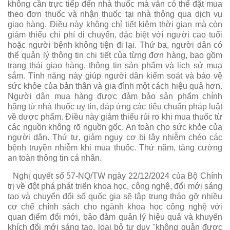
không cần trực tiếp đến nhà thuốc mà vẫn có thể đặt mua
theo đơn thuốc và nhận thuốc tại nhà thông qua dịch vụ
giao hàng. Điều này không chỉ tiết kiệm thời gian mà còn
giảm thiểu chi phí di chuyển, đặc biệt với người cao tuổi
hoặc người bệnh không tiện đi lại. Thứ ba, người dân có
thể quản lý thông tin chi tiết của từng đơn hàng, bao gồm
trạng thái giao hàng, thông tin sản phẩm và lịch sử mua
sắm. Tính năng này giúp người dân kiểm soát và bảo vệ
sức khỏe của bản thân và gia đình một cách hiệu quả hơn.
Người dân mua hàng được đảm bảo sản phẩm chính
hãng từ nhà thuốc uy tín, đáp ứng các tiêu chuẩn pháp luật
về dược phẩm. Điều này giảm thiểu rủi ro khi mua thuốc từ
các nguồn không rõ nguồn gốc. An toàn cho sức khỏe của
người dân. Thứ tư, giảm nguy cơ bị lây nhiễm chéo các
bệnh truyền nhiễm khi mua thuốc. Thứ năm, tăng cường
an toàn thông tin cá nhân.
Nghị quyết số 57-NQ/TW ngày 22/12/2024 của Bộ Chính
trị về đột phá phát triển khoa học, công nghệ, đổi mới sáng
tạo và chuyển đổi số quốc gia sẽ tập trung tháo gỡ nhiều
cơ chế chính sách cho ngành khoa học công nghệ với
quan điểm đổi mới, bảo đảm quản lý hiệu quả và khuyến
khích đổi mới sáng tạo, loại bỏ tư duy "không quản được