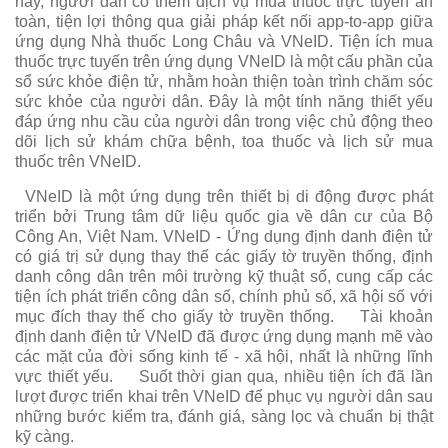
này, người dân có thêm dịch vụ mua thuốc trực tuyến an
toàn, tiện lợi thông qua giải pháp kết nối app-to-app giữa
ứng dụng Nhà thuốc Long Châu và VNeID. Tiện ích mua
thuốc trực tuyến trên ứng dụng VNeID là một cấu phần của
sổ sức khỏe điện tử, nhằm hoàn thiện toàn trình chăm sóc
sức khỏe của người dân. Đây là một tính năng thiết yếu
đáp ứng nhu cầu của người dân trong việc chủ động theo
dõi lịch sử khám chữa bệnh, toa thuốc và lịch sử mua
thuốc trên VNeID.
VNeID là một ứng dụng trên thiết bị di động được phát
triển bởi Trung tâm dữ liệu quốc gia về dân cư của Bộ
Công An, Việt Nam. VNeID - Ứng dụng định danh điện tử
có giá trị sử dụng thay thế các giấy tờ truyền thống, định
danh công dân trên môi trường kỹ thuật số, cung cấp các
tiện ích phát triển công dân số, chính phủ số, xã hội số với
mục đích thay thế cho giấy tờ truyền thống.
Tài khoản
định danh điện tử VNeID đã được ứng dụng mạnh mẽ vào
các mặt của đời sống kinh tế - xã hội, nhất là những lĩnh
vực thiết yếu.
Suốt thời gian qua, nhiều tiện ích đã lần
lượt được triển khai trên VNeID để phục vụ người dân sau
những bước kiểm tra, đánh giá, sàng lọc và chuẩn bị thật
kỹ càng.