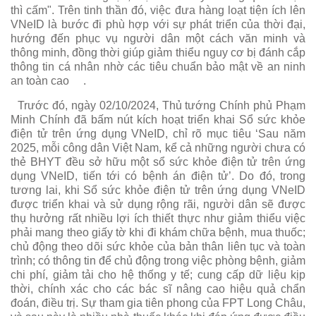
thì cấm". Trên tinh thần đó, việc đưa hàng loạt tiện ích lên
VNeID là bước đi phù hợp với sự phát triển của thời đại,
hướng đến phục vụ người dân một cách văn minh và
thông minh, đồng thời giúp giảm thiểu nguy cơ bị đánh cắp
thông tin cá nhân nhờ các tiêu chuẩn bảo mật về an ninh
an toàn cao
.
Trước đó, ngày 02/10/2024, Thủ tướng Chính phủ Phạm
Minh Chính đã bấm nút kích hoạt triển khai Sổ sức khỏe
điện tử trên ứng dụng VNeID, chỉ rõ mục tiêu ‘Sau năm
2025, mỗi công dân Việt Nam, kể cả những người chưa có
thẻ BHYT đều sở hữu một sổ sức khỏe điện tử trên ứng
dụng VNeID, tiến tới có bệnh án điện tử’. Do đó, trong
tương lai, khi Sổ sức khỏe điện tử trên ứng dụng VNeID
được triển khai và sử dụng rộng rãi, người dân sẽ được
thụ hưởng rất nhiều lợi ích thiết thực như giảm thiểu việc
phải mang theo giấy tờ khi đi khám chữa bệnh, mua thuốc;
chủ động theo dõi sức khỏe của bản thân liên tục và toàn
trình; có thông tin để chủ động trong việc phòng bệnh, giảm
chi phí, giảm tải cho hệ thống y tế; cung cấp dữ liệu kịp
thời, chính xác cho các bác sĩ nâng cao hiệu quả chẩn
đoán, điều trị. Sự tham gia tiên phong của FPT Long Châu,