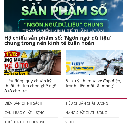
Hộ chiếu sản phẩm số: 'Ngôn ngữ dữ liệu'
chung trong nền kinh tế tuần hoàn
Hiểu đúng quy chuẩn kỹ
5 lưu ý khi mua xe đạp điện,
thuật khi lựa chọn ghế ngồi
tránh 'tiền mất tật mang'
ô tô cho trẻ
DIỄN ĐÀN CHÍNH SÁCH
TIÊU CHUẨN CHẤT LƯỢNG
CẢNH BÁO CHẤT LƯỢNG
NĂNG SUẤT CHẤT LƯỢNG
THƯƠNG HIỆU HỘI NHẬP
VIDEO