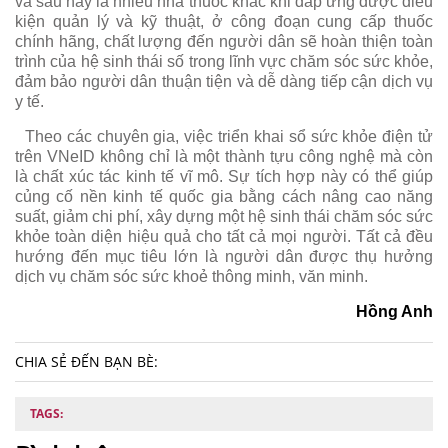
và sau này là nhiều nhà thuốc khác khi đáp ứng được điều
kiện quản lý và kỹ thuật, ở công đoạn cung cấp thuốc
chính hãng, chất lượng đến người dân sẽ hoàn thiện toàn
trình của hệ sinh thái số trong lĩnh vực chăm sóc sức khỏe,
đảm bảo người dân thuận tiện và dễ dàng tiếp cận dịch vụ
y tế.
Theo các chuyên gia, việc triển khai sổ sức khỏe điện tử
trên VNeID không chỉ là một thành tựu công nghệ mà còn
là chất xúc tác kinh tế vĩ mô. Sự tích hợp này có thể giúp
củng cố nền kinh tế quốc gia bằng cách nâng cao năng
suất, giảm chi phí, xây dựng một hệ sinh thái chăm sóc sức
khỏe toàn diện hiệu quả cho tất cả mọi người. Tất cả đều
hướng đến mục tiêu lớn là người dân được thụ hưởng
dịch vụ chăm sóc sức khoẻ thông minh, văn minh.
Hồng Anh
CHIA SẺ ĐẾN BẠN BÈ:
TAGS: