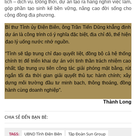
lịch – dịch vụ. Đồng thời, dự án tạo ra hàng nghìn việc làm,
góp phần tạo sinh kế bền vững, nâng cao đời sống cho
cộng đồng địa phương.
Bí thư Tỉnh ủy Điện Biên, ông Trần Tiến Dũng khẳng định
dự án là công trình có ý nghĩa đặc biệt, địa chỉ đỏ, thể hiện
đạo lý uống nước nhớ nguồn.
“Tỉnh sẽ tập trung chỉ đạo quyết liệt, đồng bộ cả hệ thống
chính trị để triển khai dự án với tinh thần trách nhiệm cao
nhất; tập trung ưu tiên công tác giải phóng mặt bằng, rút
ngắn tối đa thời gian giải quyết thủ tục hành chính; xây
dựng môi trường đầu tư minh bạch, thông thoáng, đồng
hành cùng doanh nghiệp”.
Thành Long
CHIA SẺ ĐẾN BẠN BÈ:
UBND Tỉnh Điện Biên
Tập Đoàn Sun Group
TAGS: