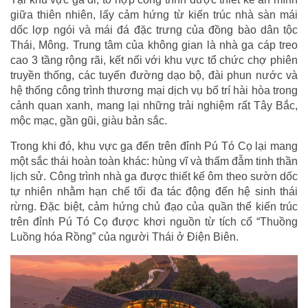
giữa thiên nhiên, lấy cảm hứng từ kiến trúc nhà sàn mái
dốc lợp ngói và mái đá đặc trưng của đồng bào dân tộc
Thái, Mông. Trung tâm của không gian là nhà ga cáp treo
cao 3 tầng rộng rãi, kết nối với khu vực tổ chức chợ phiên
truyền thống, các tuyến đường dạo bộ, đài phun nước và
hệ thống công trình thương mại dịch vụ bố trí hài hòa trong
cảnh quan xanh, mang lại những trải nghiệm rất Tây Bắc,
mộc mạc, gần gũi, giàu bản sắc.
Trong khi đó, khu vực ga đến trên đỉnh Pú Tó Cọ lại mang
một sắc thái hoàn toàn khác: hùng vĩ và thấm đẫm tinh thần
lịch sử. Công trình nhà ga được thiết kế ôm theo sườn dốc
tự nhiên nhằm hạn chế tối đa tác động đến hệ sinh thái
rừng. Đặc biệt, cảm hứng chủ đạo của quần thể kiến trúc
trên đỉnh Pú Tó Cọ được khơi nguồn từ tích cổ “Thuồng
Luồng hóa Rồng” của người Thái ở Điện Biên.