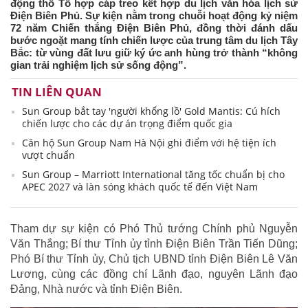
động thổ Tổ hợp cáp treo kết hợp du lịch văn hóa lịch sử
Điện Biên Phủ. Sự kiện nằm trong chuỗi hoạt động kỷ niệm
72 năm Chiến thắng Điện Biên Phủ, đồng thời đánh dấu
bước ngoặt mang tính chiến lược của trung tâm du lịch Tây
Bắc: từ vùng đất lưu giữ ký ức anh hùng trở thành “không
gian trải nghiệm lịch sử sống động”.
TIN LIÊN QUAN
Sun Group bắt tay 'người khổng lồ' Gold Mantis: Cú hích
chiến lược cho các dự án trọng điểm quốc gia
Căn hộ Sun Group Nam Hà Nội ghi điểm với hệ tiện ích
vượt chuẩn
Sun Group – Marriott International tăng tốc chuẩn bị cho
APEC 2027 và làn sóng khách quốc tế đến Việt Nam
Tham dự sự kiện có Phó Thủ tướng Chính phủ Nguyễn
Văn Thắng; Bí thư Tỉnh ủy tỉnh Điện Biên Trần Tiến Dũng;
Phó Bí thư Tỉnh ủy, Chủ tịch UBND tỉnh Điện Biên Lê Văn
Lương, cùng các đồng chí Lãnh đạo, nguyên Lãnh đạo
Đảng, Nhà nước và tỉnh Điện Biên.