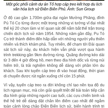
Một góc phối cảnh dự án Tổ hợp cáp treo kết hợp du lịch
văn hóa lịch sử Điện Biên Phủ. Ảnh: Sun Group
Ở độ cao gần 1.700m giữa đại ngàn Mường Phăng, đỉnh
Pú Tó Cọ từng được một trong những vị tướng vĩ đại nhất
thế kỷ 20 chọn làm vị trí quan sát để nắm bắt thế trận trong
chiến dịch lịch sử năm 1954. Những năm gần đây, Pu Tó
Cọ trở thành điểm đến hấp dẫn với những người yêu thiên
nhiên và thích khám phá. Tuy nhiên, để chạm tới Đài quan
sát lịch sử này, du khách hiện vẫn phải vượt qua hành
trình trekking gần 9km đường rừng. Quãng đường kéo dài
từ 3 đến 4 giờ đồng hồ, men theo địa hình dốc và rừng núi
hiểm trở, là trải nghiệm không dễ dàng với phần lớn du
khách. Sau khi tuyến cáp treo đi vào hoạt động, thời gian
di chuyển được rút ngắn xuống chỉ còn 15 phút.
Vì vậy, tuyến cáp treo ra đời không chỉ tạo nên tọa độ du
lịch ngoạn mục, mà còn giải quyết triệt để bài toán tiếp cận
địa hình giúp những người cao tuổi, các cựu chiến binh và
thế hệ trẻ dễ dàng đặt chân lên điểm cao nhất để ngắm
toàn cảnh lòng chảo Điện Biên lịch sử, biến hành trình tri