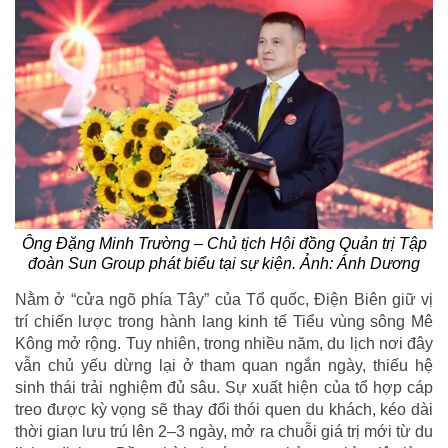
Ông Đặng Minh Trường – Chủ tịch Hội đồng Quản trị Tập
đoàn Sun Group phát biểu tại sự kiện. Ảnh: Ánh Dương
Nằm ở “cửa ngõ phía Tây” của Tổ quốc, Điện Biên giữ vị
trí chiến lược trong hành lang kinh tế Tiểu vùng sông Mê
Kông mở rộng. Tuy nhiên, trong nhiều năm, du lịch nơi đây
vẫn chủ yếu dừng lại ở tham quan ngắn ngày, thiếu hệ
sinh thái trải nghiệm đủ sâu. Sự xuất hiện của tổ hợp cáp
treo được kỳ vọng sẽ thay đổi thói quen du khách, kéo dài
thời gian lưu trú lên 2–3 ngày, mở ra chuỗi giá trị mới từ du