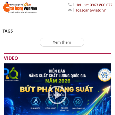
Hotline: 0963.806.677
Toasoan@vietq.vn
TAGS
Xem thêm
VIDEO