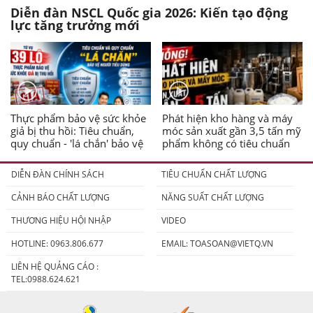
Diễn đàn NSCL Quốc gia 2026: Kiến tạo động
lực tăng trưởng mới
Thực phẩm bảo vệ sức khỏe
Phát hiện kho hàng và máy
giả bị thu hồi: Tiêu chuẩn,
móc sản xuất gần 3,5 tấn mỹ
quy chuẩn - 'lá chắn' bảo vệ
phẩm không có tiêu chuẩn
người tiêu dùng
DIỄN ĐÀN CHÍNH SÁCH
TIÊU CHUẨN CHẤT LƯỢNG
CẢNH BÁO CHẤT LƯỢNG
NĂNG SUẤT CHẤT LƯỢNG
THƯƠNG HIỆU HỘI NHẬP
VIDEO
HOTLINE: 0963.806.677
EMAIL:
TOASOAN@VIETQ.VN
LIÊN HỆ QUẢNG CÁO :
TEL:0988.624.621