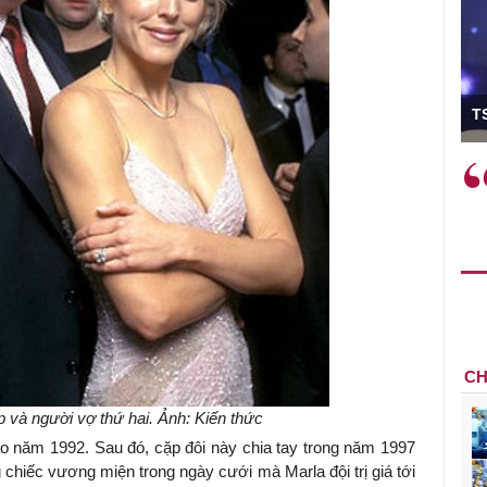
ó Viện trưởng
T
ệc phải làm
Việc sử dụng hiệu quả chính
và trên thực tế
sách tài khóa không chỉ mang ý
 hành như tăng
nghĩa hỗ trợ ngắn hạn mà còn
a học công
đóng vai trò tạo nền tảng cho
 các cơ chế
tăng trưởng bền vững dài hạn.
i mới sáng tạo,
CH
 và người vợ thứ hai. Ảnh: Kiến thức
o năm 1992. Sau đó, cặp đôi này chia tay trong năm 1997
chiếc vương miện trong ngày cưới mà Marla đội trị giá tới