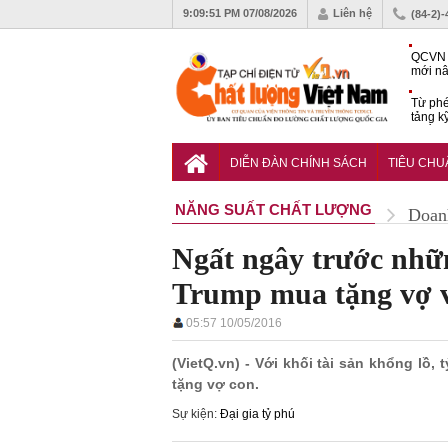
9:09:52 PM
07/08/2026
Liên hệ
(84-2)
QCVN 
mới nâ
công t
Từ phé
tảng k
phẩm
Khu dâ
của quy
DIỄN ĐÀN CHÍNH SÁCH
TIÊU CH
Vĩnh 
NĂNG SUẤT CHẤT LƯỢNG
Doan
Ngất ngây trước nhữ
Trump mua tặng vợ v
05:57 10/05/2016
(VietQ.vn) - Với khối tài sản khổng lồ,
tặng vợ con.
Sự kiện:
Đại gia tỷ phú