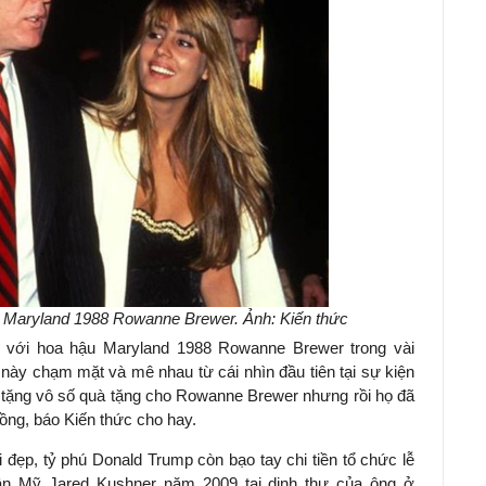
 Maryland 1988 Rowanne Brewer. Ảnh: Kiến thức
i với hoa hậu Maryland 1988 Rowanne Brewer trong vài
 này chạm mặt và mê nhau từ cái nhìn đầu tiên tại sự kiện
tặng vô số quà tặng cho Rowanne Brewer nhưng rồi họ đã
nồng, báo Kiến thức cho hay.
đẹp, tỷ phú Donald Trump còn bạo tay chi tiền tổ chức lễ
ân Mỹ Jared Kushner năm 2009 tại dinh thự của ông ở