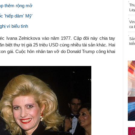
mp thêm rộng mở
Thu
Lay
c 'hiếp dâm' Mỹ'
Vin
hị vì biểu tình
ca 
c Ivana Zelnickova vào năm 1977. Cặp đôi này chia tay
Sản
kiể
iệt thự trị giá 25 triệu USD cùng nhiều tài sản khác. Hai
 con gái. Cuộc hôn nhân tan vỡ do Donald Trump công khai