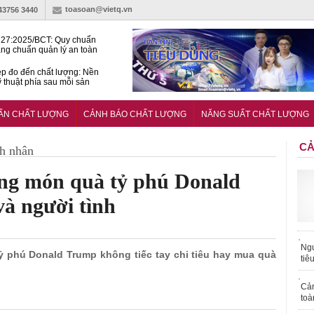
toasoan@vietq.vn
-43756 3440
27:2025/BCT: Quy chuẩn
ng chuẩn quản lý an toàn
rình thủy điện
p đo đến chất lượng: Nền
ỹ thuật phía sau mỗi sản
n cư Phước Thọ: Hạt nhân
 hoạch đô thị tri thức tại
UẨN CHẤT LƯỢNG
CẢNH BÁO CHẤT LƯỢNG
NĂNG SUẤT CHẤT LƯỢNG
Long
CẢ
h nhân
ng món quà tỷ phú Donald
à người tình
Ngư
 tỷ phú Donald Trump không tiếc tay chi tiêu hay mua quà
tiê
Cả
toà