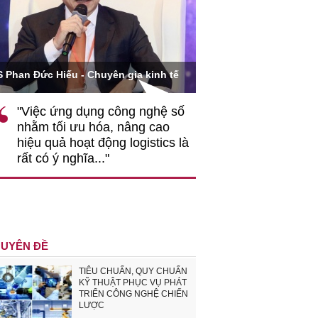
Ông Hoàng Quang Phòn
S Phan Đức Hiếu - Chuyên gia kinh tế
VCCI
"Việc ứng dụng công nghệ số
""Theo tôi, cần 
nhằm tối ưu hóa, nâng cao
gốc rễ về nhận
hiệu quả hoạt động logistics là
nghiệp cần coi
rất có ý nghĩa..."
động hài hoà là
triển..."
UYÊN ĐỀ
TIÊU CHUẨN, QUY CHUẨN
KỸ THUẬT PHỤC VỤ PHÁT
TRIỂN CÔNG NGHỆ CHIẾN
LƯỢC