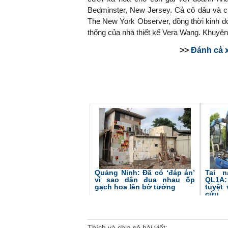
Bedminster, New Jersey. Cả cô dâu và c
The New York Observer, đồng thời kinh do
thống của nhà thiết kế Vera Wang. Khuyên
>>
Đánh cả xe
Quảng Ninh: Đã có ‘đáp án’
Tai 
vì sao dân đua nhau ốp
QL1A
gạch hoa lên bờ tường
tuyệt
cứu
Thích và chia sẻ bài viết: