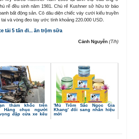
hú rể đều sinh năm 1981. Chú rể Kushner sở hữu tờ báo
anh bất động sản. Cô dâu diện chiếc váy cưới kiểu truyền
 tai và vòng đeo tay ước tính khoảng 220.000 USD.
 tải 5 tấn đi... ăn trộm sữa
Cảnh Nguyễn
(T/h)
nạn thảm khốc trên
'Mủ Trôm Sắc Ngọc Gia
: Hàng chục người
Khang' đổi sang nhãn hiệu
 vọng đập cửa xe kêu
mới