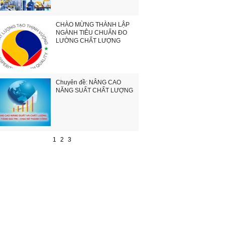
CHÀO MỪNG THÀNH LẬP
NGÀNH TIÊU CHUẨN ĐO
LƯỜNG CHẤT LƯỢNG
Chuyên đề: NÂNG CAO
NĂNG SUẤT CHẤT LƯỢNG
1
2
3