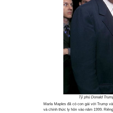
TS. Nguyễn Đức Độ - Ph
Viện Kinh tế Tài chính
"Có rất nhiều vi
ngay từ bây giờ 
đang được tiến
đầu tư cho kho
nghệ; ban hành
khuyến khích đổ
khởi nghiệp..."
Tỷ phú Donald Trump
Marla Maples đã có con gái với Trump và
và chính thức ly hôn vào năm 1999. Riêng 