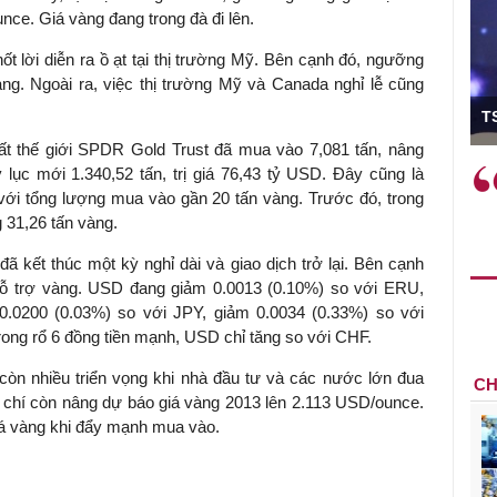
ce. Giá vàng đang trong đà đi lên.
t lời diễn ra ồ ạt tại thị trường Mỹ. Bên cạnh đó, ngưỡng
g. Ngoài ra, việc thị trường Mỹ và Canada nghỉ lễ cũng
ó Viện trưởng
T
ất thế giới SPDR Gold Trust đã mua vào 7,081 tấn, nâng
ệc phải làm
Việc sử dụng hiệu quả chính
ục mới 1.340,52 tấn, trị giá 76,43 tỷ USD. Đây cũng là
và trên thực tế
sách tài khóa không chỉ mang ý
với tổng lượng mua vào gần 20 tấn vàng. Trước đó, trong
 hành như tăng
nghĩa hỗ trợ ngắn hạn mà còn
 31,26 tấn vàng.
a học công
đóng vai trò tạo nền tảng cho
ã kết thúc một kỳ nghỉ dài và giao dịch trở lại. Bên cạnh
 các cơ chế
tăng trưởng bền vững dài hạn.
ỗ trợ vàng. USD đang giảm 0.0013 (0.10%) so với ERU,
i mới sáng tạo,
0.0200 (0.03%) so với JPY, giảm 0.0034 (0.33%) so với
ong rổ 6 đồng tiền mạnh, USD chỉ tăng so với CHF.
còn nhiều triển vọng khi nhà đầu tư và các nước lớn đua
CH
chí còn nâng dự báo giá vàng 2013 lên 2.113 USD/ounce.
á vàng khi đẩy mạnh mua vào.