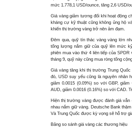
mức 1.778,1 USD/ounce, tăng 2,6 USD/oun
Giá vàng giảm tương đối khi hoạt động chố
kháng cự kỹ thuật cũng không ủng hộ vàn
TS. Nguyễn Đức Độ - Ph
khiến thị trường vàng trở nên ảm đạm.
Viện Kinh tế Tài chính
Đêm qua, quỹ tín thác vàng vàng lớn nh
"Có rất nhiều vi
tổng lượng nắm giữ của quỹ lên mức kỷ l
ngay từ bây giờ 
phiên mua vào thứ 4 liên tiếp của SPDR 
đang được tiến
tháng 9, quỹ này cũng mua ròng tổng cộng
đầu tư cho kho
Giá vàng tăng khi thị trường Trung Quốc đ
nghệ; ban hành
đó, USD suy yếu cũng là nguyên nhân h
khuyến khích đổ
giảm 0.0015 (0.09%) so với GBP, giảm 
khởi nghiệp..."
AUD, giảm 0.0016 (0.16%) so với CAD. Tr
Hiện thị trường vàng được đánh giá vẫn 
nhau nắm giữ vàng. Deutsche Bank thậm 
Và Trung Quốc được kỳ vọng sẽ hỗ trợ gi
Bảng so sánh giá vàng các thương hiệu