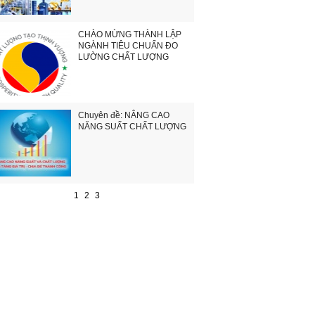
CHÀO MỪNG THÀNH LẬP
NGÀNH TIÊU CHUẨN ĐO
LƯỜNG CHẤT LƯỢNG
Chuyên đề: NÂNG CAO
NĂNG SUẤT CHẤT LƯỢNG
1
2
3