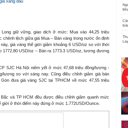
 giá xăng dầu
Ngư
tiê
Cả
toà
g Long giữ vững, giao dịch ở mức: Mua vào 44,25 triệu
Thu
ức chênh lệch giữa giá Mua – Bán vàng trong nước ổn định
Lay
n này, giá vàng thế giới giảm khoảng 6 USD/oz so với thời
ào 1772.80 USD/oz – Bán ra 1773.3 USD/oz, tương đương
CP SJC Hà Nội niêm yết ở mức 47,68 triệu đồng/lượng -
ng/lượng so với sáng nay. Cũng điều chỉnh giảm giá bán
 Gòn đưa giá vàng SJC tại TPHCM về mức 47,55 triệu
iền Bắc và TP HCM đều được điều chỉnh giảm quanh mức
thế giới ở thời điểm này đứng ở mức 1.772USD/Ounce.