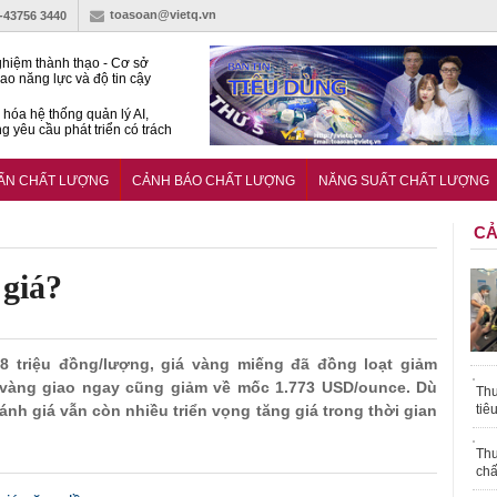
toasoan@vietq.vn
)-43756 3440
hiệm thành thạo - Cơ sở
ao năng lực và độ tin cậy
thí nghiệm
hóa hệ thống quản lý AI,
g yêu cầu phát triển có trách
15:2026/BCA yêu cầu kỹ
Trung tâm sát hạch lái xe
UẨN CHẤT LƯỢNG
CẢNH BÁO CHẤT LƯỢNG
NĂNG SUẤT CHẤT LƯỢNG
 bộ
CẢ
 giá?
48 triệu đồng/lượng, giá vàng miếng đã đồng loạt giảm
á vàng giao ngay cũng giảm về mốc 1.773 USD/ounce. Dù
Thu
nh giá vẫn còn nhiều triển vọng tăng giá trong thời gian
tiê
Thu
chấ