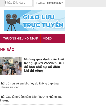
Hotline:
0963.806.677
THƯƠNG HIỆU HỘI NHẬP
VIDEO
NH BÁO
Những quy định cần biết
trong QCVN 25:2025/BCT
để hạn chế sự cố điện
khi thi công
 hồi đồ ngủ trẻ em Michley do không đáp ứng
u chuẩn an toàn
 hồi Cao lỏng Cảm cúm Bảo Phương không đạt
t lượng