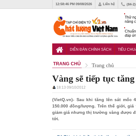
12:58:47 PM
09/08/2026
Liên hệ
(84-2
Thử ng
nâng c
phòng 
Chuẩn 
đáp ứn
nhiệm
QCVN 
thuật 
DIỄN ĐÀN CHÍNH SÁCH
TIÊU CH
đường
TRANG CHỦ
Trang chủ
Vàng sẽ tiếp tục tăng
18:13 09/10/2012
(VietQ.vn)- Sau khi tăng lên sát mốc 
150.000 đồng/lượng. Trên thế giới, gi
giảm giá nhưng thị trường vàng được đá
tới.