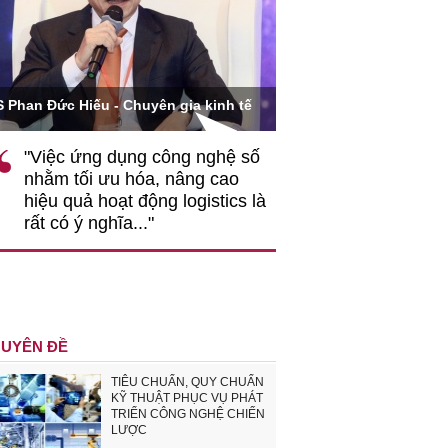
Ông Hoàng Quang Phòn
S Phan Đức Hiếu - Chuyên gia kinh tế
VCCI
"Việc ứng dụng công nghệ số
""Theo tôi, cần 
nhằm tối ưu hóa, nâng cao
gốc rễ về nhận
hiệu quả hoạt động logistics là
nghiệp cần coi
rất có ý nghĩa..."
động hài hoà là
triển..."
UYÊN ĐỀ
TIÊU CHUẨN, QUY CHUẨN
KỸ THUẬT PHỤC VỤ PHÁT
TRIỂN CÔNG NGHỆ CHIẾN
LƯỢC