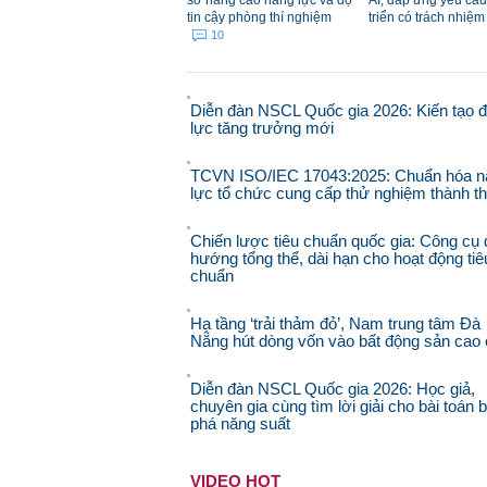
sở nâng cao năng lực và độ
AI, đáp ứng yêu cầu
tin cậy phòng thí nghiệm
triển có trách nhiệ
10
Diễn đàn NSCL Quốc gia 2026: Kiến tạo 
lực tăng trưởng mới
TCVN ISO/IEC 17043:2025: Chuẩn hóa n
lực tổ chức cung cấp thử nghiệm thành t
Chiến lược tiêu chuẩn quốc gia: Công cụ 
hướng tổng thể, dài hạn cho hoạt động tiê
chuẩn
Hạ tầng ‘trải thảm đỏ’, Nam trung tâm Đà
Nẵng hút dòng vốn vào bất động sản cao
Diễn đàn NSCL Quốc gia 2026: Học giả,
chuyên gia cùng tìm lời giải cho bài toán 
phá năng suất
VIDEO HOT