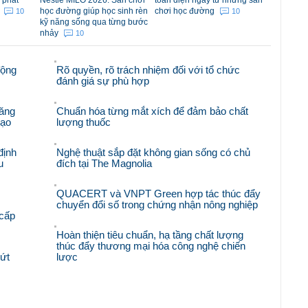
 phát
Nestlé MILO 2026: Sân chơi
toàn diện ngay từ những sân
m
học đường giúp học sinh rèn
chơi học đường
10
10
kỹ năng sống qua từng bước
nhảy
10
động
Rõ quyền, rõ trách nhiệm đối với tổ chức
đánh giá sự phù hợp
ăng
Chuẩn hóa từng mắt xích để đảm bảo chất
hạo
lượng thuốc
định
Nghệ thuật sắp đặt không gian sống có chủ
u
đích tại The Magnolia
QUACERT và VNPT Green hợp tác thúc đẩy
chuyển đổi số trong chứng nhận nông nghiệp
 cấp
Hoàn thiện tiêu chuẩn, hạ tầng chất lượng
thúc đẩy thương mại hóa công nghệ chiến
bứt
lược