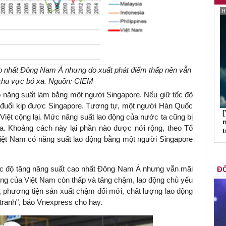
o nhất Đông Nam Á nhưng do xuất phát điểm thấp nên vẫn
khu vực bỏ xa. Nguồn: CIEM
ó năng suất làm bằng một người Singapore. Nếu giữ tốc độ
 đuổi kịp được Singapore. Tương tự, một người Hàn Quốc
[
Việt cộng lại. Mức năng suất lao động của nước ta cũng bị
n
a. Khoảng cách này lại phần nào được nới rộng, theo Tổ
iệt Nam có năng suất lao động bằng một người Singapore
ốc độ tăng năng suất cao nhất Đông Nam Á nhưng vẫn mãi
ĐỐ
ộng của Việt Nam còn thấp và tăng chậm, lao động chủ yếu
, phương tiện sản xuất chậm đổi mới, chất lượng lao động
 tranh", báo Vnexpress cho hay.