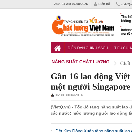
2:38:05 AM
07/08/2026
Liên hệ
(84-2)
Thu hồ
không 
Indone
với tổ
carbo
QCVN 
mới nâ
DIỄN ĐÀN CHÍNH SÁCH
TIÊU CH
công t
NĂNG SUẤT CHẤT LƯỢNG
Chất
Gần 16 lao động Việt
một người Singapore
06:38 30/04/2016
(VietQ.vn) - Tốc độ tăng năng suất lao
các nước; mức lương người lao động là
Dệt Kim Đông Xuân tăng năng suất lao đ