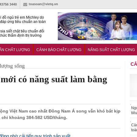
toasoan@vietq.vn
-43756 3440
i đồ ngủ trẻ em Michley do
đáp ứng tiêu chuẩn an toàn
sia siết chặt tiêu chuẩn đối
 chức thẩm định thị trường
n
27:2025/BCT: Quy chuẩn
ng chuẩn quản lý an toàn
UẨN CHẤT LƯỢNG
CẢNH BÁO CHẤT LƯỢNG
NĂNG SUẤT CHẤT LƯỢNG
rình thủy điện
CẢ
 lượng sống
 mới có năng suất làm bằng
Ngư
 động Việt Nam cao nhất Đông Nam Á song vẫn khó bắt kịp
tiê
 chỉ khoảng 384-582 USD/tháng.
Cả
toà
ộng nhờ cải tiến quy trình sản xuất