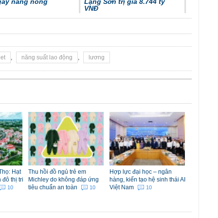
ngày nắng nóng
Lạng Sơn trị giá 8.744 tỷ
VNĐ
et
,
năng suất lao động
,
lương
Thọ: Hạt
Thu hồi đồ ngủ trẻ em
Hợp lực đại học – ngân
ô thị tri
Michley do không đáp ứng
hàng, kiến tạo hệ sinh thái AI
tiêu chuẩn an toàn
Việt Nam
10
10
10