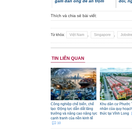
gẫm đàn ông để ăn trộm
đổi, 
Thích và chia sẻ bài viết:
Từ khóa:
Việt Nam
,
Singapore
,
Jobstre
Vụ nữ nhân viên mặc bikini
TIN LIÊN QUAN
ở siêu thị Trần Anh: Sở VH-
TT-DL Hà Nội lên tiếng
Công nghiệp chế biến, chế
Khu dân cư Phước 
tạo: Động lực dẫn dắt tăng
nhân của quy hoạch đ
trưởng và nâng cao năng lực
thức tại Vĩnh Long
cạnh tranh của nền kinh tế
10