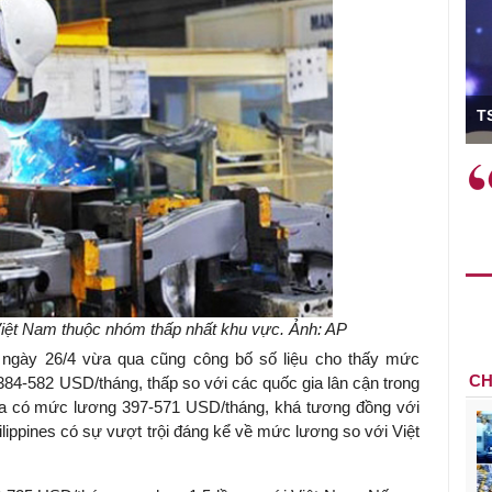
ó Viện trưởng
T
ệc phải làm
Việc sử dụng hiệu quả chính
và trên thực tế
sách tài khóa không chỉ mang ý
 hành như tăng
nghĩa hỗ trợ ngắn hạn mà còn
a học công
đóng vai trò tạo nền tảng cho
 các cơ chế
tăng trưởng bền vững dài hạn.
i mới sáng tạo,
Việt Nam thuộc nhóm thấp nhất khu vực. Ảnh: AP
 ngày 26/4 vừa qua cũng công bố số liệu cho thấy mức
CH
84-582 USD/tháng, thấp so với các quốc gia lân cận trong
a có mức lương 397-571 USD/tháng, khá tương đồng với
lippines có sự vượt trội đáng kể về mức lương so với Việt