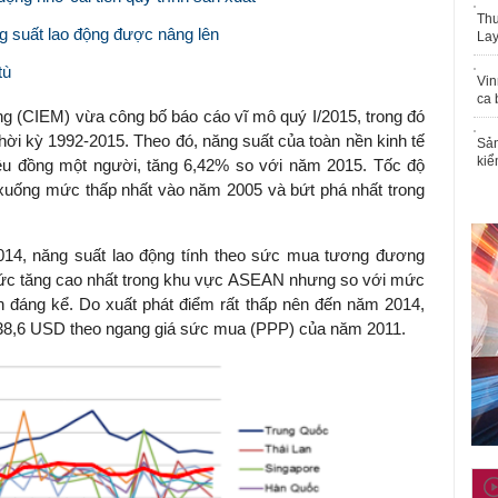
Thu
 suất lao động được nâng lên
Lay
tù
Vin
ca 
ng (CIEM) vừa công bố báo cáo vĩ mô quý I/2015, trong đó
hời kỳ 1992-2015. Theo đó, năng suất của toàn nền kinh tế
Sản
kiể
iệu đồng một người, tăng 6,42% so với năm 2015. Tốc độ
 xuống mức thấp nhất vào năm 2005 và bứt phá nhất trong
014, năng suất lao động tính theo sức mua tương đương
mức tăng cao nhất trong khu vực ASEAN nhưng so với mức
 đáng kể. Do xuất phát điểm rất thấp nên đến năm 2014,
.138,6 USD theo ngang giá sức mua (PPP) của năm 2011.