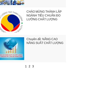
CHÀO MỪNG THÀNH LẬP
NGÀNH TIÊU CHUẨN ĐO
LƯỜNG CHẤT LƯỢNG
Chuyên đề: NÂNG CAO
NĂNG SUẤT CHẤT LƯỢNG
1
2
3