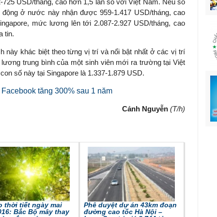
02-725 USD/tháng, cao hơn 1,5 lần so với Việt Nam. Nếu so
o động ở nước này nhận được 959-1.417 USD/tháng, cao
ingapore, mức lương lên tới 2.087-2.927 USD/tháng, cao
 tin.
này khác biệt theo từng vị trí và nổi bật nhất ở các vị trí
lương trung bình của một sinh viên mới ra trường tại Việt
con số này tại Singapore là 1.337-1.879 USD.
 Facebook tăng 300% sau 1 năm
Cảnh Nguyễn
(T/h)
 thời tiết ngày mai
Phê duyệt dự án 43km đoạn
016: Bắc Bộ mây thay
đường cao tốc Hà Nội –