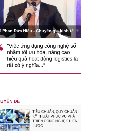
Ông Hoàng Quang Phòn
S Phan Đức Hiếu - Chuyên gia kinh tế
VCCI
"Việc ứng dụng công nghệ số
""Theo tôi, cần 
nhằm tối ưu hóa, nâng cao
gốc rễ về nhận
hiệu quả hoạt động logistics là
nghiệp cần coi
rất có ý nghĩa..."
động hài hoà là
triển..."
UYÊN ĐỀ
TIÊU CHUẨN, QUY CHUẨN
KỸ THUẬT PHỤC VỤ PHÁT
TRIỂN CÔNG NGHỆ CHIẾN
LƯỢC