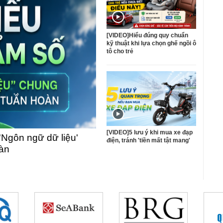
[VIDEO]Hiểu đúng quy chuẩn
kỹ thuật khi lựa chọn ghế ngồi ô
tô cho trẻ
[VIDEO]5 lưu ý khi mua xe đạp
'Ngôn ngữ dữ liệu'
điện, tránh 'tiền mất tật mang'
oàn