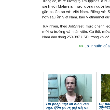
Trong đó, mức lương tại Philippines là 5
sánh với Malaysia, mức lương người la
gần ba lần so với Việt Nam. Riêng với S
hơn sáu lần Việt Nam, báo Vietnamnet đưa
Tuy nhiên, theo JobStreet, mức chênh lệch 
mới ra trường và nhân viên. Cụ thể, mức 
Nam dao động 250-387 USD, trong khi đó 
>>
Lợi nhuận của
Tin pháp luật an ninh 24h
Dự báo
qua: Độn ngực giả gái gạ
30/4/2