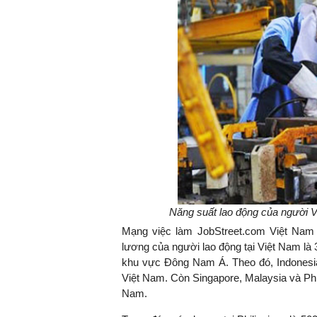
TS. Nguyễn Đức Độ - Ph
Viện Kinh tế Tài chính
"Có rất nhiều vi
ngay từ bây giờ 
đang được tiến
đầu tư cho kho
nghệ; ban hành
khuyến khích đổ
khởi nghiệp..."
Năng suất lao động của người 
Mạng việc làm JobStreet.com Việt Nam
lương của người lao động tại Việt Nam là 3
khu vực Đông Nam Á. Theo đó, Indonesi
Việt Nam. Còn Singapore, Malaysia và Phi
Nam.