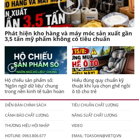
Phát hiện kho hàng và máy móc sản xuất gần
3,5 tấn mỹ phẩm không có tiêu chuẩn
Hộ chiếu sản phẩm số:
Hiểu đúng quy chuẩn kỹ
'Ngôn ngữ dữ liệu' chung
thuật khi lựa chọn ghế ngồi
trong nền kinh tế tuần hoàn
ô tô cho trẻ
DIỄN ĐÀN CHÍNH SÁCH
TIÊU CHUẨN CHẤT LƯỢNG
CẢNH BÁO CHẤT LƯỢNG
NĂNG SUẤT CHẤT LƯỢNG
THƯƠNG HIỆU HỘI NHẬP
VIDEO
HOTLINE: 0963.806.677
EMAIL:
TOASOAN@VIETQ.VN