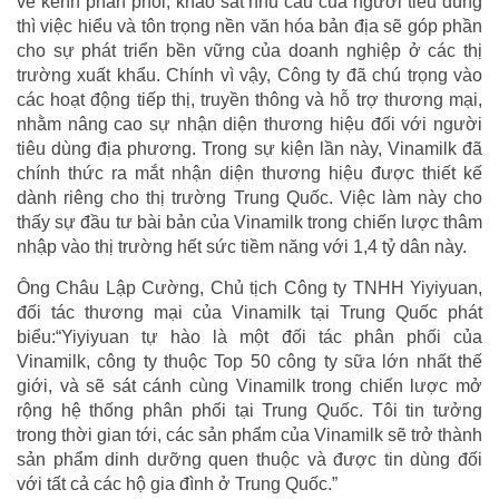
về kênh phân phối, khảo sát nhu cầu của người tiêu dùng
thì việc hiểu và tôn trọng nền văn hóa bản địa sẽ góp phần
cho sự phát triển bền vững của doanh nghiệp ở các thị
trường xuất khẩu. Chính vì vậy, Công ty đã chú trọng vào
các hoạt động tiếp thị, truyền thông và hỗ trợ thương mại,
nhằm nâng cao sự nhận diện thương hiệu đối với người
tiêu dùng địa phương. Trong sự kiện lần này, Vinamilk đã
chính thức ra mắt nhận diện thương hiệu được thiết kế
dành riêng cho thị trường Trung Quốc. Việc làm này cho
thấy sự đầu tư bài bản của Vinamilk trong chiến lược thâm
nhập vào thị trường hết sức tiềm năng với 1,4 tỷ dân này.
Ông Châu Lập Cường, Chủ tịch Công ty TNHH Yiyiyuan,
đối tác thương mại của Vinamilk tại Trung Quốc phát
biểu:“Yiyiyuan tự hào là một đối tác phân phối của
Vinamilk, công ty thuộc Top 50 công ty sữa lớn nhất thế
giới, và sẽ sát cánh cùng Vinamilk trong chiến lược mở
rộng hệ thống phân phối tại Trung Quốc. Tôi tin tưởng
trong thời gian tới, các sản phẩm của Vinamilk sẽ trở thành
sản phẩm dinh dưỡng quen thuộc và được tin dùng đối
với tất cả các hộ gia đình ở Trung Quốc.”