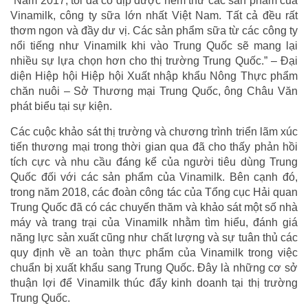
“Năm 2017, tôi đã có dịp được nếm thử các sản phẩm của
Vinamilk, công ty sữa lớn nhất Việt Nam. Tất cả đều rất
thơm ngon và đầy dư vị. Các sản phẩm sữa từ các công ty
nổi tiếng như Vinamilk khi vào Trung Quốc sẽ mang lại
nhiều sự lựa chọn hơn cho thị trường Trung Quốc.” – Đại
diện Hiệp hội Hiệp hội Xuất nhập khẩu Nông Thực phẩm
chăn nuôi – Sở Thương mại Trung Quốc, ông Châu Văn
phát biểu tại sự kiện.
Các cuộc khảo sát thị trường và chương trình triển lãm xúc
tiến thương mại trong thời gian qua đã cho thấy phản hồi
tích cực và nhu cầu đáng kể của người tiêu dùng Trung
Quốc đối với các sản phẩm của Vinamilk. Bên cạnh đó,
trong năm 2018, các đoàn công tác của Tổng cục Hải quan
Trung Quốc đã có các chuyến thăm và khảo sát một số nhà
máy và trang trại của Vinamilk nhằm tìm hiểu, đánh giá
năng lực sản xuất cũng như chất lượng và sự tuân thủ các
quy định về an toàn thực phẩm của Vinamilk trong việc
chuẩn bị xuất khẩu sang Trung Quốc. Đây là những cơ sở
thuận lợi để Vinamilk thúc đẩy kinh doanh tại thị trường
Trung Quốc.