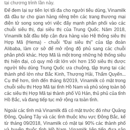
tại chương trình lần này.
Để đem lại sự tiên lợi tối đa cho người tiêu dùng, Vinamilk
đã đầu tư cho gian hàng riêng trên các trang thương mại
điện tử song song với việc đẩy mạnh phân phối vào các
chuỗi siêu thị, đại siêu thị của Trung Quốc. Năm 2018,
Vinamilk bắt đầu tiếp cận đưa hàng vào Hệ thống siêu thị
Hợp Mã (Hema) - chuỗi “Đại siêu thị” của tập đoàn
Alibaba, làm cơ sở để mở rộng độ phủ sang các chuỗi
phân phối khác. Hợp Mã là một trong những hệ thống siêu
thị hiện đại, có quy mô rất lớn với hơn 150 siêu thị được
người tiêu dùng Trung Quốc ưa chuộng, tập trung tại các
thành phố lớn như Bắc Kinh, Thượng Hải, Thẩm Quyến...
Cụ thể hơn, tính đến tháng 8/2019, Vinamilk có mặt trong
chuỗi siêu thị Hợp Mã tại tỉnh Hồ Nam và phủ sóng toàn bộ
các siêu thị Hợp Mã tại thành phố Vũ Hán, thủ phủ của tỉnh
Hồ Bắc, và đang tiếp tục mở rộng ra toàn tỉnh.
Ngoài các tỉnh mà Vinamilk đã có mặt trước đó như Quảng
Đông, Quảng Tây và các tỉnh thuộc khu vực Đông Bắc, kể
từ tháng 09/2018, Vinamilk có mặt tại 90% các thành phố
và huyện thuộc tỉnh Hồ Nam. Vinamilk liên tiếp đưa sản