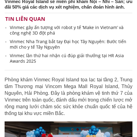
Vinmec Royal Island sẽ miễn phí khám Nội – Nhi – Sản; ưu
đãi 50% giá các dịch vụ xét nghiệm, chẩn đoán hình ảnh.
TIN LIÊN QUAN
Vinmec gây ấn tượng với robot y tế ‘Make in Vietnam’ và
công nghệ 3D đột phá
Vinmec Nha Trang bắt tay Đại học Tây Nguyên: Bước tiến
mới cho y tế Tây Nguyên
Vinmec lần thứ hai nhận cú đúp giải thưởng tại HR Asia
Awards 2025
Phòng khám Vinmec Royal Island tọa lạc tại tầng 2, Trung
tâm Thương mại Vincom Mega Mall Royal Island, Thủy
Nguyên, Hải Phòng. Đây là phòng khám vệ tinh thứ 7 của
Vinmec trên toàn quốc, đánh dấu mới trong chiến lược mở
rộng mạng lưới chăm sóc sức khỏe chuẩn quốc tế của hệ
thống tại khu vực miền Bắc.