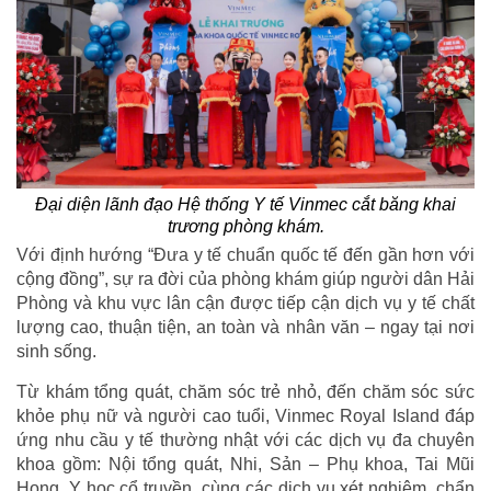
Đại diện lãnh đạo Hệ thống Y tế Vinmec cắt băng khai
trương phòng khám.
Với định hướng “Đưa y tế chuẩn quốc tế đến gần hơn với
cộng đồng”, sự ra đời của phòng khám giúp người dân Hải
Phòng và khu vực lân cận được tiếp cận dịch vụ y tế chất
lượng cao, thuận tiện, an toàn và nhân văn – ngay tại nơi
sinh sống.
Từ khám tổng quát, chăm sóc trẻ nhỏ, đến chăm sóc sức
khỏe phụ nữ và người cao tuổi, Vinmec Royal Island đáp
ứng nhu cầu y tế thường nhật với các dịch vụ đa chuyên
khoa gồm: Nội tổng quát, Nhi, Sản – Phụ khoa, Tai Mũi
Họng, Y học cổ truyền, cùng các dịch vụ xét nghiệm, chẩn