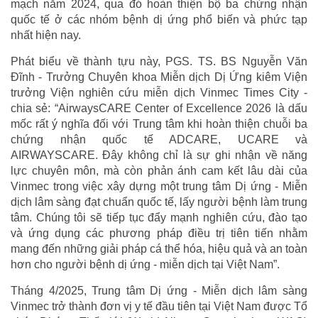
mạch năm 2024, qua đó hoàn thiện bộ ba chứng nhận
quốc tế ở các nhóm bệnh dị ứng phổ biến và phức tạp
nhất hiện nay.
Phát biểu về thành tựu này, PGS. TS. BS Nguyễn Văn
Đĩnh - Trưởng Chuyên khoa Miễn dịch Dị Ứng kiêm Viện
trưởng Viện nghiên cứu miễn dịch Vinmec Times City -
chia sẻ: “AirwaysCARE Center of Excellence 2026 là dấu
mốc rất ý nghĩa đối với Trung tâm khi hoàn thiện chuỗi ba
chứng nhận quốc tế ADCARE, UCARE và
AIRWAYSCARE. Đây không chỉ là sự ghi nhận về năng
lực chuyên môn, mà còn phản ánh cam kết lâu dài của
Vinmec trong việc xây dựng một trung tâm Dị ứng - Miễn
dịch lâm sàng đạt chuẩn quốc tế, lấy người bệnh làm trung
tâm. Chúng tôi sẽ tiếp tục đẩy mạnh nghiên cứu, đào tạo
và ứng dụng các phương pháp điều trị tiên tiến nhằm
mang đến những giải pháp cá thể hóa, hiệu quả và an toàn
hơn cho người bệnh dị ứng - miễn dịch tại Việt Nam”.
Tháng 4/2025, Trung tâm Dị ứng - Miễn dịch lâm sàng
Vinmec trở thành đơn vị y tế đầu tiên tại Việt Nam được Tổ