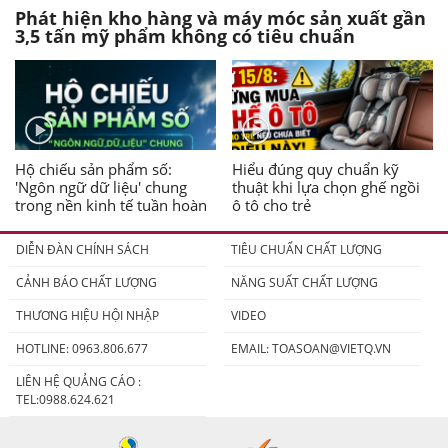
Phát hiện kho hàng và máy móc sản xuất gần
3,5 tấn mỹ phẩm không có tiêu chuẩn
Hộ chiếu sản phẩm số:
Hiểu đúng quy chuẩn kỹ
'Ngôn ngữ dữ liệu' chung
thuật khi lựa chọn ghế ngồi
trong nền kinh tế tuần hoàn
ô tô cho trẻ
DIỄN ĐÀN CHÍNH SÁCH
TIÊU CHUẨN CHẤT LƯỢNG
CẢNH BÁO CHẤT LƯỢNG
NĂNG SUẤT CHẤT LƯỢNG
THƯƠNG HIỆU HỘI NHẬP
VIDEO
HOTLINE: 0963.806.677
EMAIL:
TOASOAN@VIETQ.VN
LIÊN HỆ QUẢNG CÁO :
TEL:0988.624.621