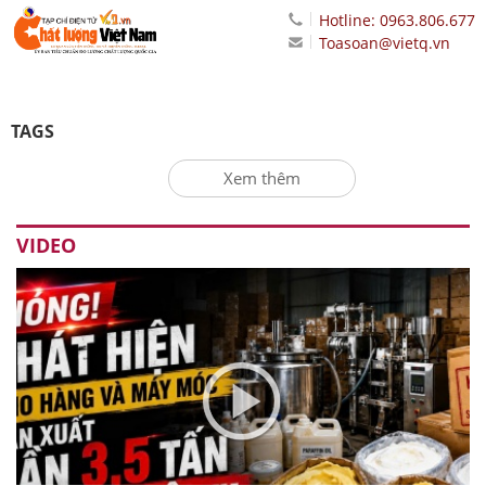
Hotline: 0963.806.677
Toasoan@vietq.vn
TAGS
Xem thêm
VIDEO