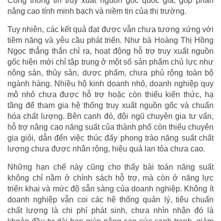
Cổng thông tin truy xuất nguồn gốc quốc gia, góp phần
nâng cao tính minh bạch và niềm tin của thị trường.
Tuy nhiên, các kết quả đạt được vẫn chưa tương xứng với
tiềm năng và yêu cầu phát triển. Như bà Hoàng Thị Hồng
Ngọc thẳng thắn chỉ ra, hoạt động hỗ trợ truy xuất nguồn
gốc hiện mới chỉ tập trung ở một số sản phẩm chủ lực như
nông sản, thủy sản, dược phẩm, chưa phủ rộng toàn bộ
ngành hàng. Nhiều hộ kinh doanh nhỏ, doanh nghiệp quy
mô nhỏ chưa được hỗ trợ hoặc còn thiếu kiến thức, hạ
tầng để tham gia hệ thống truy xuất nguồn gốc và chuẩn
hóa chất lượng. Bên cạnh đó, đội ngũ chuyên gia tư vấn,
hỗ trợ nâng cao năng suất của thành phố còn thiếu chuyên
gia giỏi, dẫn đến việc thúc đẩy phong trào năng suất chất
lượng chưa được nhân rộng, hiệu quả lan tỏa chưa cao.
Những hạn chế này cũng cho thấy bài toán năng suất
không chỉ nằm ở chính sách hỗ trợ, mà còn ở năng lực
triển khai và mức độ sẵn sàng của doanh nghiệp. Không ít
doanh nghiệp vẫn coi các hệ thống quản lý, tiêu chuẩn
chất lượng là chi phí phát sinh, chưa nhìn nhận đó là