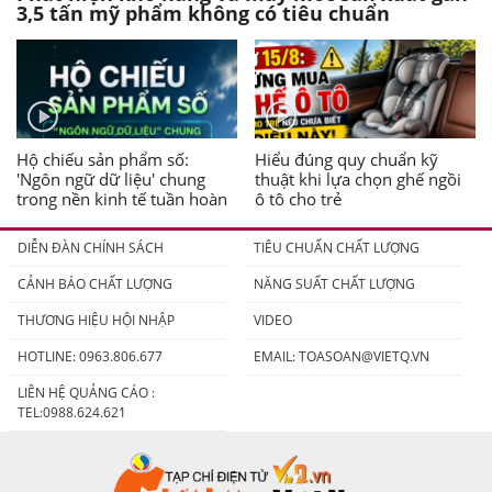
3,5 tấn mỹ phẩm không có tiêu chuẩn
Hộ chiếu sản phẩm số:
Hiểu đúng quy chuẩn kỹ
'Ngôn ngữ dữ liệu' chung
thuật khi lựa chọn ghế ngồi
trong nền kinh tế tuần hoàn
ô tô cho trẻ
DIỄN ĐÀN CHÍNH SÁCH
TIÊU CHUẨN CHẤT LƯỢNG
CẢNH BÁO CHẤT LƯỢNG
NĂNG SUẤT CHẤT LƯỢNG
THƯƠNG HIỆU HỘI NHẬP
VIDEO
HOTLINE: 0963.806.677
EMAIL:
TOASOAN@VIETQ.VN
LIÊN HỆ QUẢNG CÁO :
TEL:0988.624.621