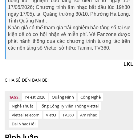
động trải nghiệm bảo tàng số diễn ra từ ngày 15-
17/05/2026; Chương trình âm nhạc bắt đầu lúc 19h30
ngày 17/05). tại Quảng trường 30/10, Phường Hạ Long,
Tỉnh Quảng Ninh.
Khán giả có thể tham gia trải nghiệm bảo tàng số tại sự
kiện để có cơ hội nhận vé miễn phí. Vé Fanzone được
phát hành thông qua các chương trình tương tác trên
các nền tảng số Viettel sở hữu: Tammi, TV360.
LKL
CHIA SẺ ĐẾN BẠN BÈ:
Y-Fest 2026
Quảng Ninh
Công Nghệ
TAGS:
Nghệ Thuật
Tổng Công Ty Viễn Thông Viettel
Viettel Telecom
VietQ
TV360
Âm Nhạc
Đại Nhạc Hội
Bình luận