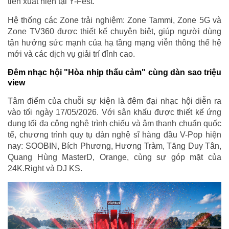
tiên xuất hiện tại Y-Fest.
Hệ thống các Zone trải nghiệm: Zone Tammi, Zone 5G và
Zone TV360 được thiết kế chuyên biệt, giúp người dùng
tận hưởng sức mạnh của hạ tầng mạng viễn thông thế hệ
mới và các dịch vụ giải trí đỉnh cao.
Đêm nhạc hội "Hòa nhịp thấu cảm" cùng dàn sao triệu
view
Tâm điểm của chuỗi sự kiện là đêm đại nhạc hội diễn ra
vào tối ngày 17/05/2026. Với sân khấu được thiết kế ứng
dụng tối đa công nghệ trình chiếu và âm thanh chuẩn quốc
tế, chương trình quy tụ dàn nghệ sĩ hàng đầu V-Pop hiện
nay: SOOBIN, Bích Phương, Hương Tràm, Tăng Duy Tân,
Quang Hùng MasterD, Orange, cùng sự góp mặt của
24K.Right và DJ KS.