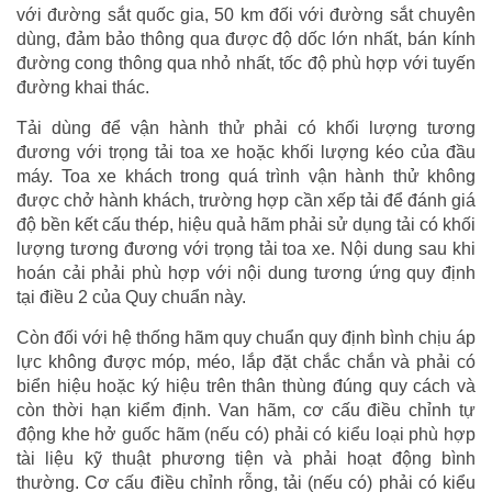
với đường sắt quốc gia, 50 km đối với đường sắt chuyên
dùng, đảm bảo thông qua được độ dốc lớn nhất, bán kính
đường cong thông qua nhỏ nhất, tốc độ phù hợp với tuyến
đường khai thác.
Tải dùng để vận hành thử phải có khối lượng tương
đương với trọng tải toa xe hoặc khối lượng kéo của đầu
máy. Toa xe khách trong quá trình vận hành thử không
được chở hành khách, trường hợp cần xếp tải để đánh giá
độ bền kết cấu thép, hiệu quả hãm phải sử dụng tải có khối
lượng tương đương với trọng tải toa xe. Nội dung sau khi
hoán cải phải phù hợp với nội dung tương ứng quy định
tại điều 2 của Quy chuẩn này.
Còn đối với hệ thống hãm quy chuẩn quy định bình chịu áp
lực không được móp, méo, lắp đặt chắc chắn và phải có
biển hiệu hoặc ký hiệu trên thân thùng đúng quy cách và
còn thời hạn kiểm định. Van hãm, cơ cấu điều chỉnh tự
động khe hở guốc hãm (nếu có) phải có kiểu loại phù hợp
tài liệu kỹ thuật phương tiện và phải hoạt động bình
thường. Cơ cấu điều chỉnh rỗng, tải (nếu có) phải có kiểu