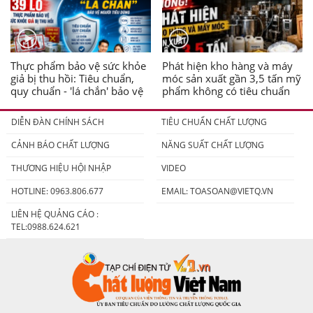
Thực phẩm bảo vệ sức khỏe
Phát hiện kho hàng và máy
giả bị thu hồi: Tiêu chuẩn,
móc sản xuất gần 3,5 tấn mỹ
quy chuẩn - 'lá chắn' bảo vệ
phẩm không có tiêu chuẩn
người tiêu dùng
DIỄN ĐÀN CHÍNH SÁCH
TIÊU CHUẨN CHẤT LƯỢNG
CẢNH BÁO CHẤT LƯỢNG
NĂNG SUẤT CHẤT LƯỢNG
THƯƠNG HIỆU HỘI NHẬP
VIDEO
HOTLINE: 0963.806.677
EMAIL:
TOASOAN@VIETQ.VN
LIÊN HỆ QUẢNG CÁO :
TEL:0988.624.621