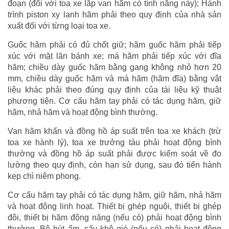
đoạn (đối với toa xe lắp van hãm có tính năng này); Hành
trình piston xy lanh hãm phải theo quy định của nhà sản
xuất đối với từng loại toa xe.
Guốc hãm phải có đủ chốt giữ; hãm guốc hãm phải tiếp
xúc với mặt lăn bánh xe; má hãm phải tiếp xúc với đĩa
hãm; chiều dày guốc hãm bằng gang không nhỏ hơn 20
mm, chiều dày guốc hãm và má hãm (hãm đĩa) bằng vật
liệu khác phải theo đúng quy định của tài liệu kỹ thuật
phương tiện. Cơ cấu hãm tay phải có tác dụng hãm, giữ
hãm, nhả hãm và hoạt động bình thường.
Van hãm khẩn và đồng hồ áp suất trên toa xe khách (trừ
toa xe hành lý), toa xe trưởng tàu phải hoạt động bình
thường và đồng hồ áp suất phải được kiểm soát về đo
lường theo quy định, còn hạn sử dụng, sau đó tiến hành
kẹp chì niêm phong.
Cơ cấu hãm tay phải có tác dụng hãm, giữ hãm, nhả hãm
và hoạt động linh hoạt. Thiết bị ghép nguội, thiết bị ghép
đôi, thiết bị hãm động năng (nếu có) phải hoạt động bình
thường. Bộ hút ẩm, sấy khô gió (nếu có) phải hoạt động