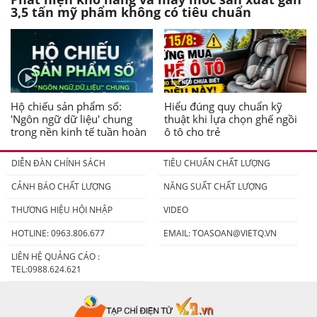
3,5 tấn mỹ phẩm không có tiêu chuẩn
Hộ chiếu sản phẩm số:
Hiểu đúng quy chuẩn kỹ
'Ngôn ngữ dữ liệu' chung
thuật khi lựa chọn ghế ngồi
trong nền kinh tế tuần hoàn
ô tô cho trẻ
DIỄN ĐÀN CHÍNH SÁCH
TIÊU CHUẨN CHẤT LƯỢNG
CẢNH BÁO CHẤT LƯỢNG
NĂNG SUẤT CHẤT LƯỢNG
THƯƠNG HIỆU HỘI NHẬP
VIDEO
HOTLINE: 0963.806.677
EMAIL:
TOASOAN@VIETQ.VN
LIÊN HỆ QUẢNG CÁO :
TEL:0988.624.621