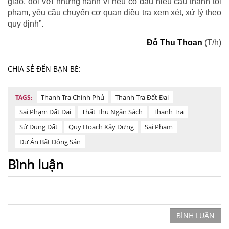
giao, đối với những hành vi nếu có dấu hiệu cấu thành tội
phạm, yêu cầu chuyển cơ quan điều tra xem xét, xử lý theo
quy định”.
Đỗ Thu Thoan
(T/h)
CHIA SẺ ĐẾN BẠN BÈ:
Thanh Tra Chính Phủ
Thanh Tra Đất Đai
TAGS:
Sai Phạm Đất Đai
Thất Thu Ngân Sách
Thanh Tra
Sử Dụng Đất
Quy Hoạch Xây Dựng
Sai Phạm
Dự Án Bất Động Sản
Bình luận
BÌNH LUẬN