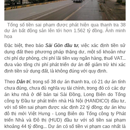
Tổng số tiền sai phạm được phát hiện qua thanh tra 38
dự án bất động sản lên tới hơn 1.562 tỷ đồng. Ảnh minh
họa
Đặc biệt, theo báo
Sài Gòn đầu tư,
việc xác định tiền sử
dụng đất theo phương pháp thặng dư, một số khoản như
chi phí dự phòng, chi phí lãi tiền vay ngân hàng, thuế VAT...
đưa vào tổng chi phí phát triển dự án để giảm trừ khi xác
định tiền sử dụng đất, là không đúng với quy định.
Theo
Dân trí
, trong số 38 dự án thanh tra, có 21 dự án tính
chưa đúng, chưa đủ nghĩa vụ tài chính, trong đó có các dự
án khu nhà ở để bán tại Sài Đồng, Long Biên do Tổng
công ty Đầu tư phát triển nhà Hà Nội (HANDICO) đầu tư,
với số tiền sai phạm được xác định 22 tỷ đồng; dự án khu
đô thị mới Việt Hưng - Long Biên do Tổng công ty Phát
triển Nhà và Đô thị (HUD) đầu tư với số tiền sai phạm
khoảng 44 tỷ đồng... Dự án có số tiền vi phạm cao nhất là