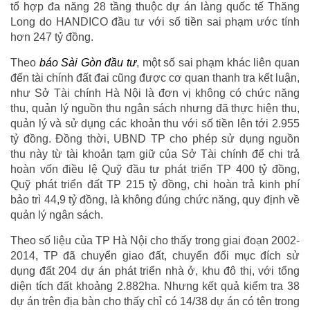
tổ hợp đa năng 28 tầng thuộc dự án làng quốc tế Thăng
Long do HANDICO đầu tư với số tiền sai phạm ước tính
hơn 247 tỷ đồng.
Theo
báo Sài Gòn đầu tư
, một số sai phạm khác liên quan
đến tài chính đất đai cũng được cơ quan thanh tra kết luận,
như Sở Tài chính Hà Nội là đơn vị không có chức năng
thu, quản lý nguồn thu ngân sách nhưng đã thực hiện thu,
quản lý và sử dụng các khoản thu với số tiền lên tới 2.955
tỷ đồng. Đồng thời, UBND TP cho phép sử dụng nguồn
thu này từ tài khoản tạm giữ của Sở Tài chính để chi trả
hoàn vốn điều lệ Quỹ đầu tư phát triển TP 400 tỷ đồng,
Quỹ phát triển đất TP 215 tỷ đồng, chi hoàn trả kinh phí
bảo trì 44,9 tỷ đồng, là không đúng chức năng, quy định về
quản lý ngân sách.
Theo số liệu của TP Hà Nội cho thấy trong giai đoạn 2002-
2014, TP đã chuyển giao đất, chuyển đổi mục đích sử
dụng đất 204 dự án phát triển nhà ở, khu đô thị, với tổng
diện tích đất khoảng 2.882ha. Nhưng kết quả kiểm tra 38
dự án trên địa bàn cho thấy chỉ có 14/38 dự án có tên trong