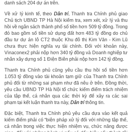
danh sách 204 dự án trên.
Về xử lý kinh tế, theo
Dân trí
, Thanh tra Chính phủ giao
Chủ tịch UBND TP Hà Nội kiểm tra, xem xét, xử lý và thu
hồi về ngân sách thành phố số tiền hơn 509 tỷ đồng. Trong
đó bao gồm số tiền sử dụng đất hơn 483 tỷ đồng do chủ
đầu tư dự án lô CT2 thuộc Khu đô thị Kim Văn - Kim Lũ
chưa thực hiện nghĩa vụ tài chính. Đối với khoản này,
Vinaconex2 phải nộp hơn 340 tỷ đồng và Doanh nghiệp tư
nhân xây dựng số 1 Điện Biên phải nộp hơn 142 tỷ đồng.
Thanh tra Chính phủ cũng yêu cầu thu hồi số tiền hơn
1.053 tỷ đồng vào tài khoản tạm giữ của Thanh tra Chính
phủ đối từ những sai phạm như đã nêu ở trên. Đồng thời,
yêu cầu UBND TP Hà Nội tổ chức kiểm điểm trách nhiệm
của tập thể, cá nhân qua các thời kỳ để xảy ra các sai
phạm tại kết luận thanh tra này,
Dân trí
thông tin.
Đặc biệt, Thanh tra Chính phủ yêu cầu dựa vào kết quả
kiểm điểm phải có “biện pháp xử lý đối với những tập thể,
cá nhân trong việc thực hiện nhiệm vụ, chức năng được