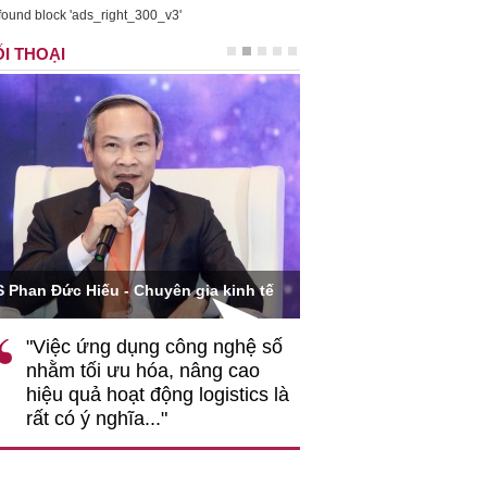
found block 'ads_right_300_v3'
I THOẠI
Ông Hoàng Quang Phòng - Phó 
ức Hiếu - Chuyên gia kinh tế
VCCI
ệc ứng dụng công nghệ số
""Theo tôi, cần sự thay
m tối ưu hóa, nâng cao
gốc rễ về nhận thức, 
 quả hoạt động logistics là
nghiệp cần coi quan h
có ý nghĩa..."
động hài hoà là động 
triển..."