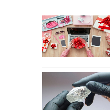
TS. Nguyễn Đức Độ - Phó Viện 
Viện Kinh tế Tài chính
"Có rất nhiều việc phải
ngay từ bây giờ và trên
đang được tiến hành n
đầu tư cho khoa học c
nghệ; ban hành các cơ
khuyến khích đổi mới s