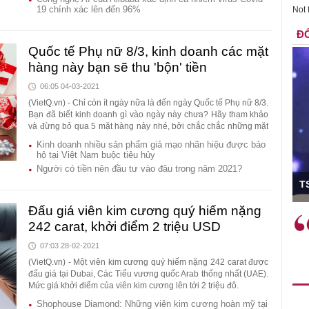
19 chính xác lên đến 96%
Not 
ĐỐ
Quốc tế Phụ nữ 8/3, kinh doanh các mặt
hàng này bạn sẽ thu 'bộn' tiền
06:05 04-03-2021
(VietQ.vn) - Chỉ còn ít ngày nữa là đến ngày Quốc tế Phụ nữ 8/3.
Bạn đã biết kinh doanh gì vào ngày này chưa? Hãy tham khảo
và đừng bỏ qua 5 mặt hàng này nhé, bởi chắc chắc những mặt
hàng này sẽ giúp bạn thu "bộn" tiền trong ngày 8/3.
Kinh doanh nhiều sản phẩm giả mạo nhãn hiệu được bảo
hộ tại Việt Nam buộc tiêu hủy
Người có tiền nên đầu tư vào đâu trong năm 2021?
trưởng
TS Phan Đ
Đấu giá viên kim cương quý hiếm nặng
 làm
Việc sử dụng hiệu quả chính
"Vi
242 carat, khởi điểm 2 triệu USD
 thực tế
sách tài khóa không chỉ mang ý
nhằ
07:03 28-02-2021
hư tăng
nghĩa hỗ trợ ngắn hạn mà còn
hiệu
(VietQ.vn) - Một viên kim cương quý hiếm nặng 242 carat được
ông
đóng vai trò tạo nền tảng cho
rất 
đấu giá tại Dubai, Các Tiểu vương quốc Arab thống nhất (UAE).
 chế
tăng trưởng bền vững dài hạn.
Mức giá khởi điểm của viên kim cương lên tới 2 triệu đô.
áng tạo,
Shophouse Diamond: Những viên kim cương hoàn mỹ tại