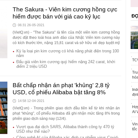
trái phép
The Sakura - Viên kim cương hồng cực
hiếm được bán với giá cao kỷ lục
ĐỌ
06:31 26-05-2021
(VietQ.vn) - "The Sakura" là tên của một viên kim cương hồng
được đặt theo loài hoa anh đào của Nhật. Viên kim cương này
có kích thước lớn, nặng 15,81 carat và sở hữu vẻ đẹp tuyệt mỹ
mới đây đã được bán với giá 29,3 triệu USD.
Kỳ lạ loại pin kim cương có khả năng phát điện trong 100
năm
TCV
Đấu giá viên kim cương quý hiếm nặng 242 carat, khởi
điểm 2 triệu USD
Tru
hóa
Bất chấp nhận án phạt 'khủng' 2,8 tỷ
Ind
USD, cổ phiếu Alibaba bật tăng 8%
địn
14:58 12-04-2021
Hợp
(VietQ.vn) - Trong phiên giao dịch đầu tiên kể từ khi nhận án
AI 
phạt “khủng”, cổ phiếu Alibaba đã ghi nhận mức tăng 8% trong
phiên giao dịch sáng nay (12/4).
Vin
Vượt qua đại dịch SARS, Alibaba thành công ty 470 tỷ
tốc
USD như thế nào?
Công nghệ AI của Alibaba xác định ca nhiễm virus Covid-