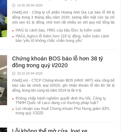
14:30 28-04-2020
(VietQ.vn) - Công ty cổ phần Hoàng Anh Gia Lai báo lỗ 69 tỷ
đồng trong 3 tháng đầu năm 2020, lượng tiền mặt còn lại chỉ
vỏn vẹn 61 tỷ đồng, nhỏ hơn rất nhiều so với quy mô tổng tài
sản của doanh nghiệp.
HAG bị cảnh báo, HNG của bầu Đức bị kiểm soát
HAGL Agrico lỗ thêm hơn 118 tỷ đồng, kiểm toán cảnh
báo 'yếu tố không chắc chắn trọng yếu'
Chứng khoán BOS báo lỗ hơn 38 tỷ
đồng trong quý I/2020
20:15 20-04-2020
(VietQ.vn) - CTCP Chứng khoán BOS (HNX: ART) vừa công bố
báo cáo tài chính quý I/2020, ghi nhận khoản lỗ lên tới 38 tỷ
đồng, trong khi cùng kỳ năm 2019 là lãi 4 tỷ.
Không chấp hành nghiêm quyết định thu hồi, Công ty
TNHH Quốc tế Laco đang coi thường pháp luật?
Lợi nhuận sau thuế Chứng khoán Phú Hưng giảm 93%
trong quý I/2020
Lỗi không thể mở cửa, loạt xe