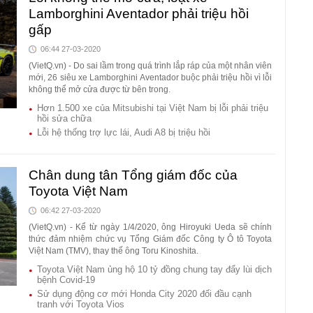
Lamborghini Aventador phải triệu hồi
gấp
06:44 27-03-2020
(VietQ.vn) - Do sai lầm trong quá trình lắp ráp của một nhân viên
mới, 26 siêu xe Lamborghini Aventador buộc phải triệu hồi vì lỗi
không thể mở cửa được từ bên trong.
Hơn 1.500 xe của Mitsubishi tại Việt Nam bị lỗi phải triệu
hồi sửa chữa
Lỗi hệ thống trợ lực lái, Audi A8 bị triệu hồi
Chân dung tân Tổng giám đốc của
Toyota Việt Nam
06:42 27-03-2020
(VietQ.vn) - Kể từ ngày 1/4/2020, ông Hiroyuki Ueda sẽ chính
thức đảm nhiệm chức vụ Tổng Giám đốc Công ty Ô tô Toyota
Việt Nam (TMV), thay thế ông Toru Kinoshita.
Toyota Việt Nam ủng hộ 10 tỷ đồng chung tay đẩy lùi dịch
bệnh Covid-19
Sử dụng động cơ mới Honda City 2020 đối đầu cạnh
tranh với Toyota Vios