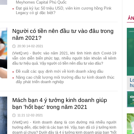
Meyhomes Capital Phú Quốc
Đạt giá kỷ lục 50 triệu USD, viên kim cương hồng Pink
Legacy có gì đặc biệt?
Ả
Người có tiền nên đầu tư vào đâu trong
năm 2021?
20:30 14-02-2021
(VietQ.vn) - Bước vào năm 2021, khi tình hình dịch Covid-19
vẫn còn diễn biến phức tạp, nhiều người băn khoăn về kênh
đầu tư hiệu quả. Vậy người có tiền nên đầu tư vào đâu?
Đề xuất các quy định mới về kinh doanh xăng dầu
Nâng cao chất lượng môi trường đầu tư kinh doanh thúc
L
đẩy phát triển doanh nghiệp
h
Mách bạn 4 ý tưởng kinh doanh giúp
bạn 'hốt bạc' trong năm 2021
11:21 12-02-2021
(VietQ.vn) - Kinh doanh đang là con đường mà nhiều người
hướng đến, đặc biệt là các bạn trẻ. Vậy, bạn đã có ý tưởng kinh
doanh gì chưa? Dưới đây là 4 ý tưởng kinh doanh giúp bạn "hốt