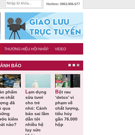
Hotline:
0963.806.677
THƯƠNG HIỆU HỘI NHẬP
VIDEO
ẢNH BÁO
Lạm dụng
Bột rau
Những quy
Thu hồi đồ
ém chất
sữa tươi
‘detox’ vi
định cần
ngủ trẻ e
ượng đã
cho trẻ
phạm về
biết trong
Michley d
ỏ qua
nhỏ: Cảnh
chất lượng,
QCVN
không đá
hững
báo sai lầm
tiêu hủy
25:2025/BCT
ứng tiêu
ước kiểm
dẫn tới
gần 76.000
để hạn chế
chuẩn an
oát nào?
nhiều hệ
hộp
sự cố điện
toàn
lụy sức
khi thi công