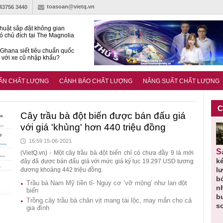
toasoan@vietq.vn
-43756 3440
huật sắp đặt không gian
ó chủ đích tại The Magnolia
 Ghana siết tiêu chuẩn quốc
i với xe cũ nhập khẩu?
g ‘trải thảm đỏ’, Nam trung
 Nẵng hút dòng vốn vào bất
UẨN CHẤT LƯỢNG
CẢNH BÁO CHẤT LƯỢNG
NĂNG SUẤT CHẤT LƯỢNG
ản cao cấp
C
Cây trầu bà đột biến được bán đấu giá
với giá 'khủng' hơn 440 triệu đồng
16:59 15-06-2021
Thu hồi
Người tiêu
Cảnh báo
Thu hồi
Sản phẩm
(VietQ.vn) - Một cây trầu bà đột biến chỉ có chưa đầy 9 lá mới
 em
Cao lỏng
dùng cần
sản phẩm
toàn quốc
k
đây đã được bán đấu giá với mức giá kỷ lục 19.297 USD tương
 do
Cảm cúm
cảnh giác
nhập ngoại
và tiêu hủy
l
đương khoảng 442 triệu đồng.
áp
Bảo
lựa chọn
bị thu hồi
nước rửa
b
Trầu bà Nam Mỹ tiền tỉ- Nguy cơ ‘vỡ mộng’ như lan đột
u
Phương
thịt lợn đạt
do mất an
tay dạng
n
biến
n
không đạt
tiêu chuẩn
toàn có thể
bọt Layer
b
Trồng cây trầu bà chân vịt mang tài lộc, may mắn cho cả
chất lượng
và an toàn
xuất hiện
Clean do
s
gia đình
tại Việt Nam
sản xuất