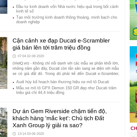
bạc" trong năm 2021.
Đầu tư kinh doanh vốn Nhà nước hiệu quả trong bối cảnh
kinh tế số
Tạo môi trường kinh doanh thông thoáng, minh bạch cho
doanh nghiệp
Cận cảnh xe đạp Ducati e-Scrambler
giá bán lên tới trăm triệu đồng
07:04 02-08-2020
(VietQ.vn) - Không chỉ nổi danh với các mẫu xe phân khối lớn,
những năm gần đây, Ducati còn lấn sân sang xe điện với mẫu
xe có giá đắt đỏ. Trong đó phải kể đến Ducati e-Scrambler,
chiếc xe đạp leo núi có hỗ trợ bàn đạp để đi lại hàng ngày.
Audi hủy kế hoạch bán thương hiệu xe mô tô Ducati
Mẫu xe mô tô GPX Demon 150 GR đẹp như Ducati trăm
triệu giá chỉ 44,4 triệu đồng
Dự án Gem Riverside chậm tiến độ,
khách hàng 'mắc kẹt': Chủ tịch Đất
Xanh Group lý giải ra sao?
CH
13:14 03-06-2020