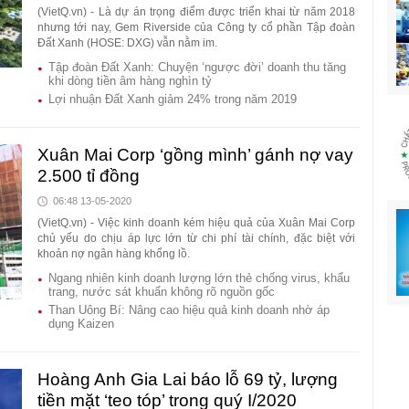
(VietQ.vn) - Là dự án trọng điểm được triển khai từ năm 2018
nhưng tới nay, Gem Riverside của Công ty cổ phần Tập đoàn
Đất Xanh (HOSE: DXG) vẫn nằm im.
Tập đoàn Đất Xanh: Chuyện ‘ngược đời’ doanh thu tăng
khi dòng tiền âm hàng nghìn tỷ
Lợi nhuận Đất Xanh giảm 24% trong năm 2019
Xuân Mai Corp ‘gồng mình’ gánh nợ vay
2.500 tỉ đồng
06:48 13-05-2020
(VietQ.vn) - Việc kinh doanh kém hiệu quả của Xuân Mai Corp
chủ yếu do chịu áp lực lớn từ chi phí tài chính, đặc biệt với
khoản nợ ngân hàng khổng lồ.
Ngang nhiên kinh doanh lượng lớn thẻ chống virus, khẩu
trang, nước sát khuẩn không rõ nguồn gốc
Than Uông Bí: Nâng cao hiệu quả kinh doanh nhờ áp
dụng Kaizen
Hoàng Anh Gia Lai báo lỗ 69 tỷ, lượng
tiền mặt ‘teo tóp’ trong quý I/2020