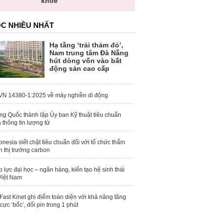
khỏe
C NHIỀU NHẤT
Hạ tầng ‘trải thảm đỏ’,
Nam trung tâm Đà Nẵng
hút dòng vốn vào bất
động sản cao cấp
N 14380-1:2025 về máy nghiền di động
ng Quốc thành lập Ủy ban Kỹ thuật tiêu chuẩn
 thông tin lượng tử
onesia siết chặt tiêu chuẩn đối với tổ chức thẩm
h thị trường carbon
 lực đại học – ngân hàng, kiến tạo hệ sinh thái
Việt Nam
Fast Kinet ghi điểm toàn diện với khả năng tăng
 cực ‘bốc’, đổi pin trong 1 phút