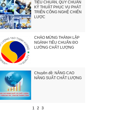
TIÊU CHUẨN, QUY CHUẨN
KỸ THUẬT PHỤC VỤ PHÁT
TRIỂN CÔNG NGHỆ CHIẾN
LƯỢC
CHÀO MỪNG THÀNH LẬP
NGÀNH TIÊU CHUẨN ĐO
LƯỜNG CHẤT LƯỢNG
Chuyên đề: NÂNG CAO
NĂNG SUẤT CHẤT LƯỢNG
1
2
3