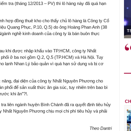
kiểm tra (tháng 12/2013 – PV) thì lô hàng này đã quá hạn
ình hợp đồng thuê kho cho thấy chủ lô hàng là Công ty Cổ
ó Viện trưởng
iệu Quang Phục, P.10, Q.5) do ông Hoàng Phan Anh (38
T
Ngành nghề kinh doanh của công ty là bán buôn thực
ệc phải làm
Việc sử dụng hiệu quả chính
sau khi được nhập khẩu vào TP.HCM, công ty Nhất
và trên thực tế
sách tài khóa không chỉ mang ý
 phối ở ba nơi gồm Q.2, Q.5 (TP.HCM) và Hà Nội. Tuy
 hành như tăng
nghĩa hỗ trợ ngắn hạn mà còn
ho lạnh Nhan Lý bảo quản vì quá hạn sử dụng và bị cơ
a học công
đóng vai trò tạo nền tảng cho
 các cơ chế
tăng trưởng bền vững dài hạn.
i mới sáng tạo,
ức năng, đại diện của công ty Nhất Nguyên Phương cho
ân phối để sản xuất thức ăn gia súc, tuy nhiên trên bao bì
rước khi ăn”?!.
CH
ra liên ngành huyện Bình Chánh đã ra quyết định tiêu hủy
 ty Nhất Nguyên Phương chịu mọi chi phí tiêu hủy và phải
Theo Dantri