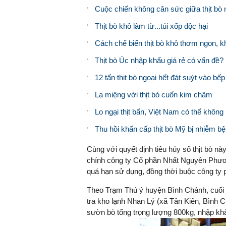
Cuộc chiến không cân sức giữa thịt bò ng
Thịt bò khô làm từ...túi xốp độc hại
Cách chế biến thịt bò khô thơm ngon, k
Thịt bò Úc nhập khẩu giá rẻ có vấn đề?
12 tấn thịt bò ngoại hết đát suýt vào b
Lạ miệng với thịt bò cuốn kim châm
Lo ngại thịt bẩn, Việt Nam có thể không
Thu hồi khẩn cấp thịt bò Mỹ bị nhiễm b
Cùng với quyết định tiêu hủy số thịt bò n
chính công ty Cổ phần Nhất Nguyên Phương
quá hạn sử dụng, đồng thời buộc công ty ph
Theo Trạm Thú ý huyện Bình Chánh, cuối 
tra kho lạnh Nhan Lý (xã Tân Kiên, Bình Ch
sườn bò tổng trọng lượng 800kg, nhập kh