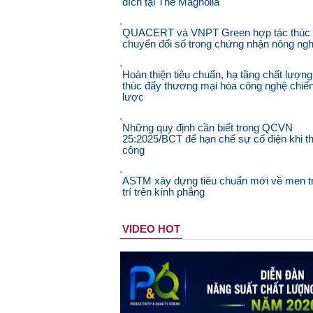
đích tại The Magnolia
QUACERT và VNPT Green hợp tác thúc
chuyển đổi số trong chứng nhận nông ngh
Hoàn thiện tiêu chuẩn, hạ tầng chất lượng
thúc đẩy thương mại hóa công nghệ chiế
lược
Những quy định cần biết trong QCVN
25:2025/BCT để hạn chế sự cố điện khi th
công
ASTM xây dựng tiêu chuẩn mới về men t
trí trên kính phẳng
VIDEO HOT