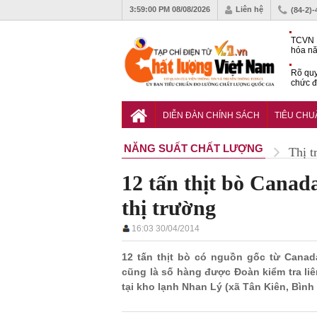
3:59:01 PM
08/08/2026
Liên hệ
(84-2)
TCVN 
hóa nă
nghiệm
Rõ quy
chức đ
Chiến 
Công c
DIỄN ĐÀN CHÍNH SÁCH
TIÊU CH
hạn ch
NĂNG SUẤT CHẤT LƯỢNG
Thị t
12 tấn thịt bò Canada
thị trường
16:03 30/04/2014
12 tấn thịt bò có nguồn gốc từ Canad
cũng là số hàng được Đoàn kiểm tra li
tại kho lạnh Nhan Lý (xã Tân Kiên, Bình