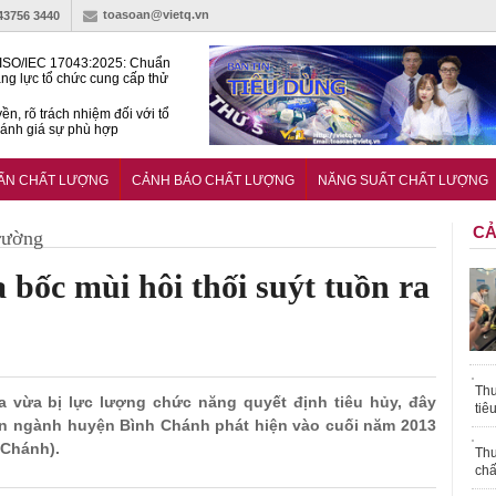
toasoan@vietq.vn
-43756 3440
ISO/IEC 17043:2025: Chuẩn
ng lực tổ chức cung cấp thử
 thành thạo
ền, rõ trách nhiệm đối với tổ
ánh giá sự phù hợp
lược tiêu chuẩn quốc gia:
ụ định hướng tổng thể, dài
UẨN CHẤT LƯỢNG
CẢNH BÁO CHẤT LƯỢNG
NĂNG SUẤT CHẤT LƯỢNG
o hoạt động tiêu chuẩn
CẢ
rường
 bốc mùi hôi thối suýt tuồn ra
Thu
a vừa bị lực lượng chức năng quyết định tiêu hủy, đây
tiê
ên ngành huyện Bình Chánh phát hiện vào cuối năm 2013
 Chánh).
Thu
chấ