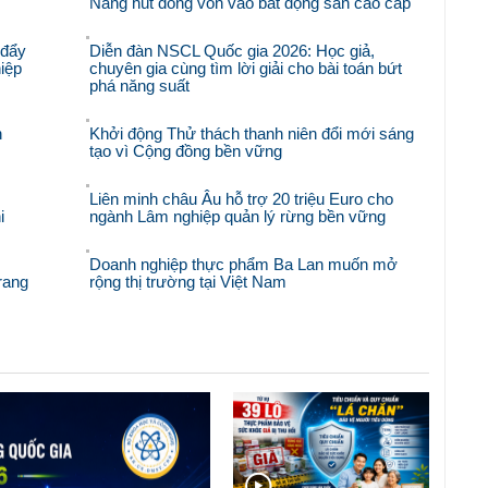
Nẵng hút dòng vốn vào bất động sản cao cấp
 đẩy
Diễn đàn NSCL Quốc gia 2026: Học giả,
iệp
chuyên gia cùng tìm lời giải cho bài toán bứt
phá năng suất
n
Khởi động Thử thách thanh niên đổi mới sáng
tạo vì Cộng đồng bền vững
Liên minh châu Âu hỗ trợ 20 triệu Euro cho
i
ngành Lâm nghiệp quản lý rừng bền vững
Doanh nghiệp thực phẩm Ba Lan muốn mở
rang
rộng thị trường tại Việt Nam