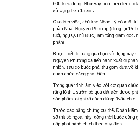
600 triệu đồng. Như vậy tính thời điểm bị 
sử dụng hơn 1 năm.
Qua làm việc, chủ kho Nhan Lý có xuất tr
TS. Nguyễn Đức Độ - Ph
phần Nhất Nguyên Phương (đóng tại 15 Tr
Viện Kinh tế Tài chính
tuổi, ngụ Q.Thủ Đức) làm tổng giám đốc. 
phẩm.
"Có rất nhiều vi
Được biết, lô hàng quá hạn sử dụng này 
ngay từ bây giờ 
Nguyên Phương đã tiến hành xuất đi phân
đang được tiến
nhiên, sau đó buộc phải thu gom đưa về k
đầu tư cho kho
quan chức năng phát hiện.
nghệ; ban hành
khuyến khích đổ
Trong quá trình làm việc với cơ quan ch
khởi nghiệp..."
rằng lô thịt, sườn bò quá đát trên được ph
sản phẩm lại ghi rõ cách dùng: “Nấu chín t
Trước các bằng chứng cự thể, Đoàn kiểm t
số thịt bò ngoại này, đồng thời buộc công
nộp phạt hành chính theo quy định