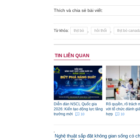
Thích và chia sẻ bài viết:
Từ khóa:
thịt bò
,
hôi thối
,
thịt bò canad
TIN LIÊN QUAN
Diễn đàn NSCL Quốc gia
Rõ quyền, rõ trách 
2026: Kiến tạo động lực tăng
với tổ chức đánh gi
trưởng mới
hợp
10
10
Nghệ thuật sắp đặt không gian sống có c