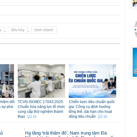
a
,
tiêu hủy
,
bình chánh
nhiệm đối
TCVN ISO/IEC 17043:2025:
Chiến lược tiêu chuẩn quốc
á sự phù
Chuẩn hóa năng lực tổ chức
gia: Công cụ định hướng
cung cấp thử nghiệm thành
tổng thể, dài hạn cho hoạt
thạo
động tiêu chuẩn
10
10
hủ
Hạ tầng ‘trải thảm đỏ’, Nam trung tâm Đà