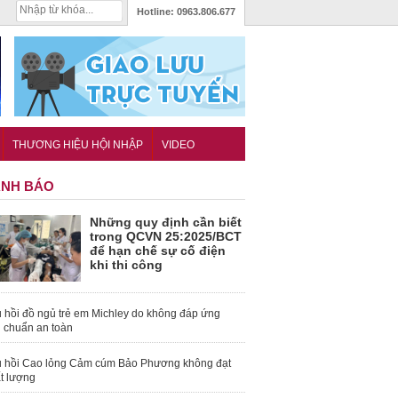
Hotline:
0963.806.677
THƯƠNG HIỆU HỘI NHẬP
VIDEO
NH BÁO
Những quy định cần biết
trong QCVN 25:2025/BCT
để hạn chế sự cố điện
khi thi công
 hồi đồ ngủ trẻ em Michley do không đáp ứng
u chuẩn an toàn
 hồi Cao lỏng Cảm cúm Bảo Phương không đạt
t lượng