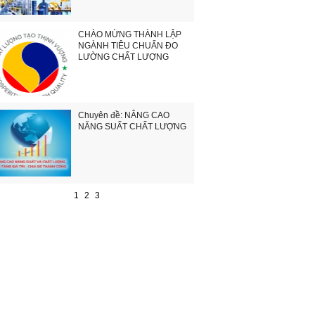
CHÀO MỪNG THÀNH LẬP
NGÀNH TIÊU CHUẨN ĐO
LƯỜNG CHẤT LƯỢNG
Chuyên đề: NÂNG CAO
NĂNG SUẤT CHẤT LƯỢNG
1
2
3