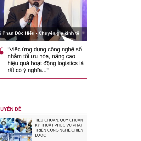
Ông Hoàng Quang Phòn
S Phan Đức Hiếu - Chuyên gia kinh tế
VCCI
"Việc ứng dụng công nghệ số
""Theo tôi, cần 
nhằm tối ưu hóa, nâng cao
gốc rễ về nhận
hiệu quả hoạt động logistics là
nghiệp cần coi
rất có ý nghĩa..."
động hài hoà là
triển..."
UYÊN ĐỀ
TIÊU CHUẨN, QUY CHUẨN
KỸ THUẬT PHỤC VỤ PHÁT
TRIỂN CÔNG NGHỆ CHIẾN
LƯỢC