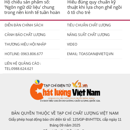
Hộ chiếu sản phẩm số:
Hiểu đúng quy chuẩn kỹ
'Ngôn ngữ dữ liệu' chung
thuật khi lựa chọn ghế ngồi
trong nền kinh tế tuần hoàn
ô tô cho trẻ
DIỄN ĐÀN CHÍNH SÁCH
TIÊU CHUẨN CHẤT LƯỢNG
CẢNH BÁO CHẤT LƯỢNG
NĂNG SUẤT CHẤT LƯỢNG
THƯƠNG HIỆU HỘI NHẬP
VIDEO
HOTLINE: 0963.806.677
EMAIL:
TOASOAN@VIETQ.VN
LIÊN HỆ QUẢNG CÁO :
TEL:0988.624.621
BẢN QUYỀN THUỘC VỀ TẠP CHÍ CHẤT LƯỢNG VIỆT NAM
Giấy phép hoạt động báo chí điện tử số: 125/GP-BVHTTDL cấp ngày 11
tháng 09 năm 2025