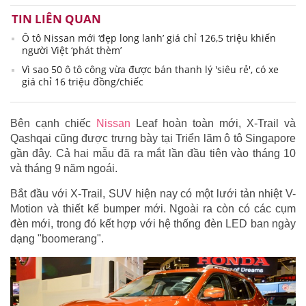
TIN LIÊN QUAN
Ô tô Nissan mới ‘đẹp long lanh’ giá chỉ 126,5 triệu khiến
người Việt ‘phát thèm’
Vì sao 50 ô tô công vừa được bán thanh lý 'siêu rẻ', có xe
giá chỉ 16 triệu đồng/chiếc
Bên cạnh chiếc
Nissan
Leaf hoàn toàn mới, X-Trail và
Qashqai cũng được trưng bày tại Triển lãm ô tô Singapore
gần đây. Cả hai mẫu đã ra mắt lần đầu tiên vào tháng 10
và tháng 9 năm ngoái.
Bắt đầu với X-Trail, SUV hiện nay có một lưới tản nhiệt V-
Motion và thiết kế bumper mới. Ngoài ra còn có các cụm
đèn mới, trong đó kết hợp với hệ thống đèn LED ban ngày
dạng "boomerang".