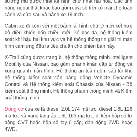
sương mù được thiết kế hình chữ nhật hài hòa. Các tính
năng ngoại thất khác bao gồm cửa sổ trời có mái che toàn
cảnh và cửa sau và bánh xe 19 inch.
Cabin xe đi kèm với một bánh lái hình chữ D mới kết hợp
bộ điều khiển bốn chiều mới. Bệ bọc da, hệ thống kiểm
soát khí hậu hai khu vực và hệ thống thông tin giải trí màn
hình cảm ứng đều là tiêu chuẩn cho phiên bản này.
X-Trail cũng được trang bị hệ thống thông minh Intelligent
Mobility của Nissan, bao gồm phanh khẩn cấp tự động và
xung quanh màn hình. Hệ thống an toàn gồm sáu túi khí,
hệ thống kiểm soát cân bằng động Vehicle Dynamic
Control và Hệ thống kiểm soát Chassis của Nissan - Bộ
kiểm soát thông minh, Hệ thống phanh thông minh và Kiểm
soát thông minh.
Động cơ
của xe là diesel 2.0L 174 mã lực, diesel 1.6L 126
mã lực và xăng tăng áp 1.6L 163 mã lực, đi kèm hộp số tự
động CVT hoặc hộp số tay 6 cấp, dẫn động 2WD hoặc
4WD.