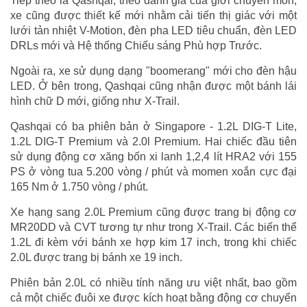
Tiếp theo là Qashqai, theo đánh giá của giới chuyên môn,
xe cũng được thiết kế mới nhằm cải tiến thị giác với một
lưới tản nhiệt V-Motion, đèn pha LED tiêu chuẩn, đèn LED
DRLs mới và Hệ thống Chiếu sáng Phù hợp Trước.
Ngoài ra, xe sử dụng dạng "boomerang" mới cho đèn hậu
LED. Ở bên trong, Qashqai cũng nhận được một bánh lái
hình chữ D mới, giống như X-Trail.
Qashqai có ba phiên bản ở Singapore - 1.2L DIG-T Lite,
1.2L DIG-T Premium và 2.0l Premium. Hai chiếc đầu tiên
sử dụng động cơ xăng bốn xi lanh 1,2,4 lít HRA2 với 155
PS ở vòng tua 5.200 vòng / phút và momen xoắn cực đại
165 Nm ở 1.750 vòng / phút.
Xe hạng sang 2.0L Premium cũng được trang bị động cơ
MR20DD và CVT tương tự như trong X-Trail. Các biến thể
1.2L đi kèm với bánh xe hợp kim 17 inch, trong khi chiếc
2.0L được trang bị bánh xe 19 inch.
Phiên bản 2.0L có nhiều tính năng ưu việt nhất, bao gồm
cả một chiếc đuôi xe được kích hoạt bằng động cơ chuyển