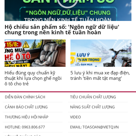
Hộ chiếu sản phẩm số: 'Ngôn ngữ dữ liệu'
chung trong nền kinh tế tuần hoàn
Hiểu đúng quy chuẩn kỹ
5 lưu ý khi mua xe đạp điện,
thuật khi lựa chọn ghế ngồi
tránh 'tiền mất tật mang'
ô tô cho trẻ
DIỄN ĐÀN CHÍNH SÁCH
TIÊU CHUẨN CHẤT LƯỢNG
CẢNH BÁO CHẤT LƯỢNG
NĂNG SUẤT CHẤT LƯỢNG
THƯƠNG HIỆU HỘI NHẬP
VIDEO
HOTLINE: 0963.806.677
EMAIL:
TOASOAN@VIETQ.VN