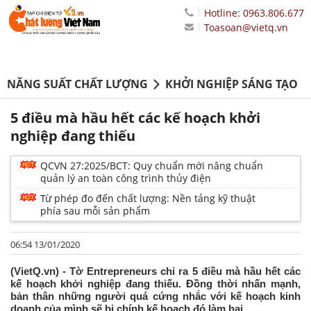
Hotline: 0963.806.677
Toasoan@vietq.vn
NĂNG SUẤT CHẤT LƯỢNG
KHỞI NGHIỆP SÁNG TẠO
5 điều mà hầu hết các kế hoạch khởi
nghiệp đang thiếu
QCVN 27:2025/BCT: Quy chuẩn mới nâng chuẩn
quản lý an toàn công trình thủy điện
Từ phép đo đến chất lượng: Nền tảng kỹ thuật
phía sau mỗi sản phẩm
06:54 13/01/2020
(VietQ.vn) - Tờ Entrepreneurs chỉ ra 5 điều mà hầu hết các
kế hoạch khởi nghiệp đang thiếu. Đồng thời nhấn mạnh,
bản thân những người quá cứng nhắc với kế hoạch kinh
doanh của mình sẽ bị chính kế hoạch đó làm hại.