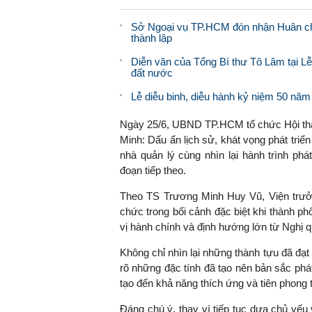
Sở Ngoại vụ TP.HCM đón nhận Huân ch
thành lập
Diễn văn của Tổng Bí thư Tô Lâm tại L
đất nước
Lễ diễu binh, diễu hành kỷ niệm 50 nă
Ngày 25/6, UBND TP.HCM tổ chức Hội thả
Minh: Dấu ấn lịch sử, khát vọng phát triể
nhà quản lý cùng nhìn lại hành trình phá
đoạn tiếp theo.
Theo TS Trương Minh Huy Vũ, Viện trưởn
chức trong bối cảnh đặc biệt khi thành p
vị hành chính và định hướng lớn từ Nghị q
Không chỉ nhìn lại những thành tựu đã đạt
rõ những đặc tính đã tạo nên bản sắc phá
tạo đến khả năng thích ứng và tiên phong 
Đáng chú ý, thay vì tiếp tục dựa chủ yếu