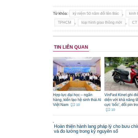
Từ khóa:
kỷ niệm 50 năm đổi tên Bác
,
kinh 
TPHCM
,
loại hình giao thông mới
,
CT
TIN LIÊN QUAN
Hợp lực đại học – ngân
VinFast Kinet ghi đ
hàng, kiến tạo hệ sinh thái AI
diện với khả năng t
Việt Nam
cực ‘bốc’, đổi pin tr
10
10
Hoàn thiện hành lang pháp lý cho bưu chí
và đo lường trong kỷ nguyên số