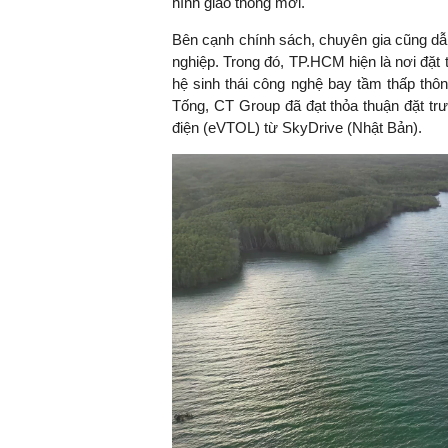
hình giao thông mới.
Bên cạnh chính sách, chuyên gia cũng dẫ
nghiệp. Trong đó, TP.HCM hiện là nơi đặt 
hệ sinh thái công nghệ bay tầm thấp th
Tống, CT Group đã đạt thỏa thuận đặt tr
điện (eVTOL) từ SkyDrive (Nhật Bản).