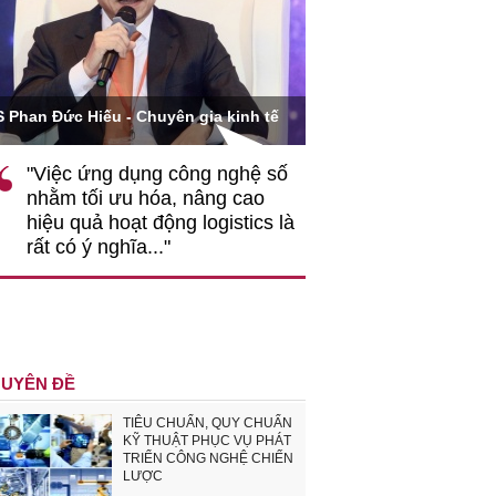
Ông Hoàng Quang Phòn
S Phan Đức Hiếu - Chuyên gia kinh tế
VCCI
"Việc ứng dụng công nghệ số
""Theo tôi, cần 
nhằm tối ưu hóa, nâng cao
gốc rễ về nhận
hiệu quả hoạt động logistics là
nghiệp cần coi
rất có ý nghĩa..."
động hài hoà là
triển..."
UYÊN ĐỀ
TIÊU CHUẨN, QUY CHUẨN
KỸ THUẬT PHỤC VỤ PHÁT
TRIỂN CÔNG NGHỆ CHIẾN
LƯỢC