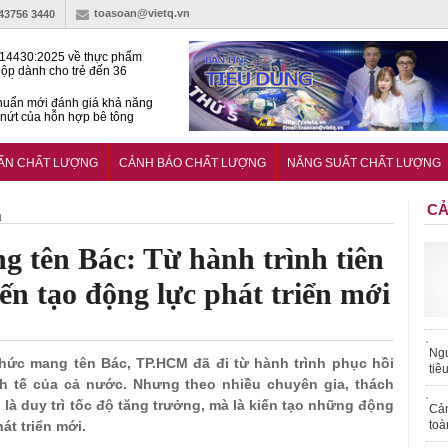
toasoan@vietq.vn
-43756 3440
14430:2025 về thực phẩm
ộp dành cho trẻ đến 36
tuổi
huẩn mới đánh giá khả năng
nứt của hỗn hợp bê tông
t Kinet ghi điểm toàn diện
ả năng tăng tốc cực ‘bốc’, đổi
UẨN CHẤT LƯỢNG
CẢNH BÁO CHẤT LƯỢNG
NĂNG SUẤT CHẤT LƯỢNG
ong 1 phút
CẢ
h
tên Bác: Từ hành trình tiên
ến tạo động lực phát triển mới
Ngư
 thức mang tên Bác, TP.HCM đã đi từ hành trình phục hồi
tiê
nh tế của cả nước. Nhưng theo nhiều chuyên gia, thách
à duy trì tốc độ tăng trưởng, mà là kiến tạo những động
Cả
át triển mới.
toà