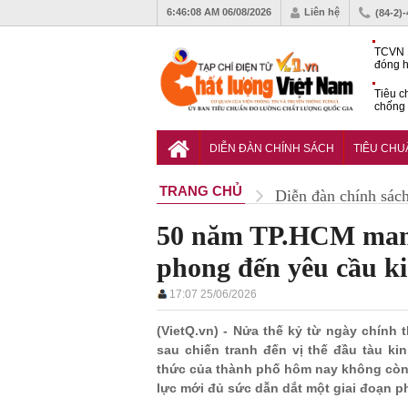
6:46:09 AM
06/08/2026
Liên hệ
(84-2)
TCVN 
đóng h
tháng 
Tiêu c
chống 
nhựa
VinFas
với kh
DIỄN ĐÀN CHÍNH SÁCH
TIÊU CH
pin tr
TRANG CHỦ
Diễn đàn chính sác
50 năm TP.HCM mang 
phong đến yêu cầu ki
17:07 25/06/2026
(VietQ.vn) - Nửa thế kỷ từ ngày chính
sau chiến tranh đến vị thế đầu tàu ki
thức của thành phố hôm nay không còn l
lực mới đủ sức dẫn dắt một giai đoạn ph