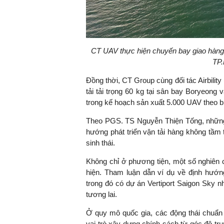
CT UAV thực hiện chuyến bay giao hàng
TP
Đồng thời, CT Group cùng đối tác Airbili
tải tải trọng 60 kg tại sân bay Boryeon
trong kế hoạch sản xuất 5.000 UAV theo bi
Theo PGS. TS Nguyễn Thiện Tống, những
hướng phát triển vận tải hàng không tầm
sinh thái.
Không chỉ ở phương tiện, một số nghiên
hiện. Tham luận dẫn ví dụ về định hướng 
trong đó có dự án Vertiport Saigon Sky 
tương lai.
Ở quy mô quốc gia, các động thái chuẩn
vai trò xây dựng chính sách từ góc độ tru