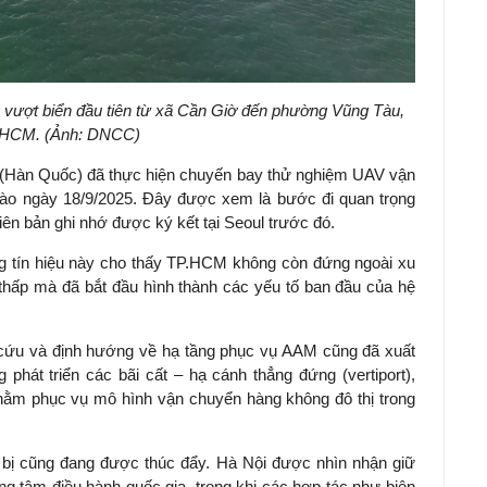
 vượt biển đầu tiên từ xã Cần Giờ đến phường Vũng Tàu,
.HCM. (Ảnh: DNCC)
ty (Hàn Quốc) đã thực hiện chuyến bay thử nghiệm UAV vận
g vào ngày 18/9/2025. Đây được xem là bước đi quan trọng
ên bản ghi nhớ được ký kết tại Seoul trước đó.
 tín hiệu này cho thấy TP.HCM không còn đứng ngoài xu
 thấp mà đã bắt đầu hình thành các yếu tố ban đầu của hệ
 cứu và định hướng về hạ tầng phục vụ AAM cũng đã xuất
phát triển các bãi cất – hạ cánh thẳng đứng (vertiport),
nhằm phục vụ mô hình vận chuyển hàng không đô thị trong
 bị cũng đang được thúc đẩy. Hà Nội được nhìn nhận giữ
ng tâm điều hành quốc gia, trong khi các hợp tác như biên