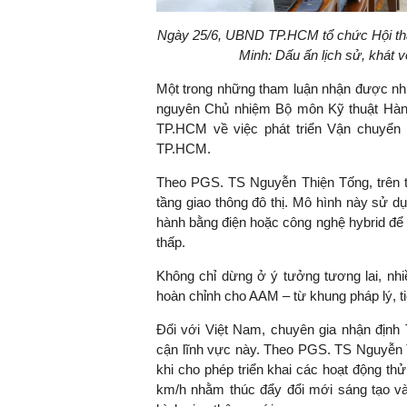
Ngày 25/6, UBND TP.HCM tổ chức Hội thả
Minh: Dấu ấn lịch sử, khát v
TS. Nguyễn Đức Độ - Ph
Một trong những tham luận nhận được nh
Viện Kinh tế Tài chính
nguyên Chủ nhiệm Bộ môn Kỹ thuật Hàn
TP.HCM về việc phát triển Vận chuyển H
"Có rất nhiều vi
TP.HCM.
ngay từ bây giờ 
đang được tiến
Theo PGS. TS Nguyễn Thiện Tống, trên t
đầu tư cho kho
tầng giao thông đô thị. Mô hình này sử 
nghệ; ban hành
hành bằng điện hoặc công nghệ hybrid để
khuyến khích đổ
thấp.
khởi nghiệp..."
Không chỉ dừng ở ý tưởng tương lai, nhi
hoàn chỉnh cho AAM – từ khung pháp lý, t
Đối với Việt Nam, chuyên gia nhận định 
cận lĩnh vực này. Theo PGS. TS Nguyễn
khi cho phép triển khai các hoạt động thử
km/h nhằm thúc đẩy đổi mới sáng tạo và