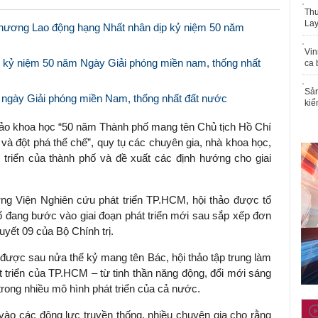
Thu
Lay
ương Lao động hạng Nhất nhân dịp kỷ niệm 50 năm
Vin
ễ kỷ niệm 50 năm Ngày Giải phóng miền nam, thống nhất
ca 
Sản
m ngày Giải phóng miền Nam, thống nhất đất nước
kiể
o khoa học “50 năm Thành phố mang tên Chủ tịch Hồ Chí
n và đột phá thể chế”, quy tụ các chuyên gia, nhà khoa học,
t triển của thành phố và đề xuất các định hướng cho giai
g Viện Nghiên cứu phát triển TP.HCM, hội thảo được tổ
hố đang bước vào giai đoạn phát triển mới sau sắp xếp đơn
uyết 09 của Bộ Chính trị.
 được sau nửa thế kỷ mang tên Bác, hội thảo tập trung làm
t triển của TP.HCM – từ tinh thần năng động, đổi mới sáng
trong nhiều mô hình phát triển của cả nước.
 vào các động lực truyền thống, nhiều chuyên gia cho rằng