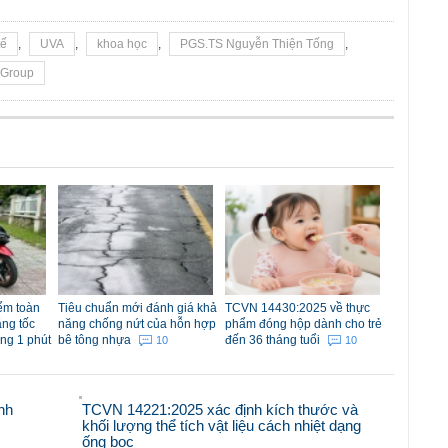
tế
,
UVA
,
khoa học
,
PGS.TS Nguyễn Thiện Tống
,
 Group
iểm toàn
Tiêu chuẩn mới đánh giá khả
TCVN 14430:2025 về thực
ăng tốc
năng chống nứt của hỗn hợp
phẩm đóng hộp dành cho trẻ
ong 1 phút
bê tông nhựa
đến 36 tháng tuổi
10
10
nh
TCVN 14221:2025 xác định kích thước và
khối lượng thể tích vật liệu cách nhiệt dạng
ống bọc