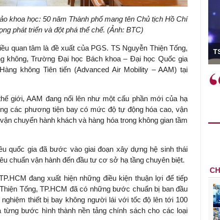
o khoa học: 50 năm Thành phố mang tên Chủ tịch Hồ Chí
ọng phát triển và đột phá thể chế. (Ảnh: BTC)
ó Viện trưởng
iều quan tâm là đề xuất của PGS. TS Nguyễn Thiện Tống,
T
g không, Trường Đại học Bách khoa – Đại học Quốc gia
àng không Tiên tiến (Advanced Air Mobility – AAM) tại
ệc phải làm
Việc sử dụng hiệu quả chính
và trên thực tế
sách tài khóa không chỉ mang ý
 hành như tăng
nghĩa hỗ trợ ngắn hạn mà còn
hế giới, AAM đang nổi lên như một cấu phần mới của hạ
a học công
đóng vai trò tạo nền tảng cho
dụng các phương tiện bay có mức độ tự động hóa cao, vận
 các cơ chế
tăng trưởng bền vững dài hạn.
 vận chuyển hành khách và hàng hóa trong không gian tầm
i mới sáng tạo,
ều quốc gia đã bước vào giai đoạn xây dựng hệ sinh thái
iêu chuẩn vận hành đến đầu tư cơ sở hạ tầng chuyên biệt.
CH
TP.HCM đang xuất hiện những điều kiện thuận lợi để tiếp
 Thiện Tống, TP.HCM đã có những bước chuẩn bị ban đầu
 nghiệm thiết bị bay không người lái với tốc độ lên tới 100
 từng bước hình thành nền tảng chính sách cho các loại