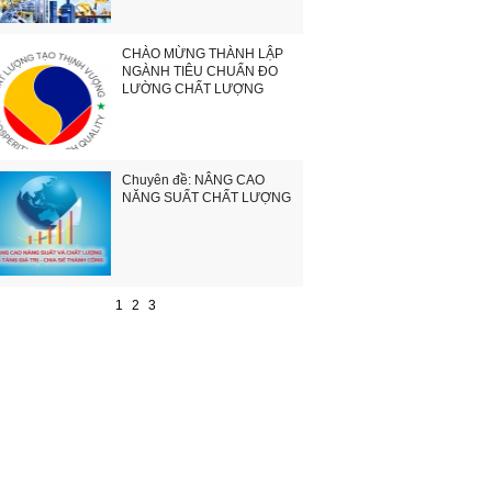
CHÀO MỪNG THÀNH LẬP
NGÀNH TIÊU CHUẨN ĐO
LƯỜNG CHẤT LƯỢNG
Chuyên đề: NÂNG CAO
NĂNG SUẤT CHẤT LƯỢNG
1
2
3