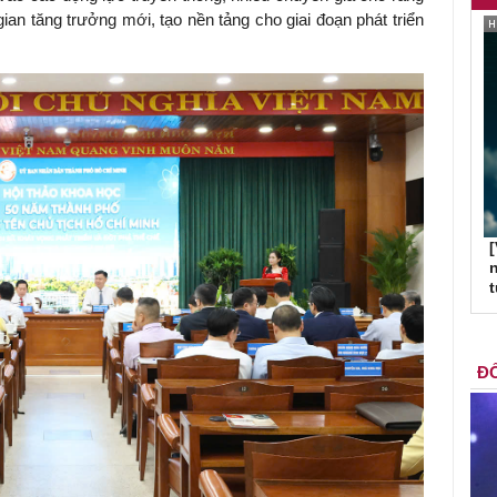
n tăng trưởng mới, tạo nền tảng cho giai đoạn phát triển
[
n
ĐỐ