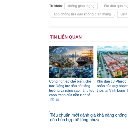
Từ khóa:
không gian mạng
,
lừa đảo qua m
app chống lừa đảo không gian mạng
,
virut
TIN LIÊN QUAN
Công nghiệp chế biến, chế
Khu dân cư Phước 
tạo: Động lực dẫn dắt tăng
nhân của quy hoạch đ
trưởng và nâng cao năng lực
thức tại Vĩnh Long
cạnh tranh của nền kinh tế
10
Tiêu chuẩn mới đánh giá khả năng chống 
của hỗn hợp bê tông nhựa