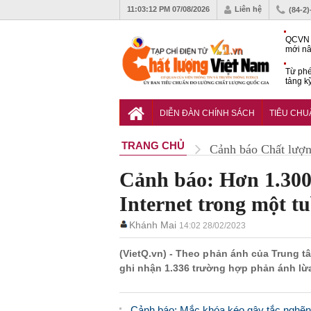
11:03:13 PM
07/08/2026
Liên hệ
(84-2
QCVN 
mới nâ
công t
Từ phé
tảng k
phẩm
Khu dâ
của quy
DIỄN ĐÀN CHÍNH SÁCH
TIÊU CH
Vĩnh 
TRANG CHỦ
Cảnh báo Chất lượ
Cảnh báo: Hơn 1.300
Internet trong một t
Khánh Mai
14:02 28/02/2023
(VietQ.vn) - Theo phản ánh của Trung 
ghi nhận 1.336 trường hợp phản ánh lừa
Cảnh báo: Mắc khóa kéo gây tắc nghẽn