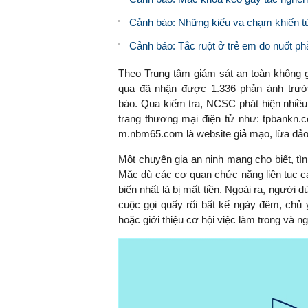
Cảnh báo: Những kiểu va chạm khiến tú
Cảnh báo: Tắc ruột ở trẻ em do nuốt ph
Theo Trung tâm giám sát an toàn không g
qua đã nhận được 1.336 phản ánh trườ
báo. Qua kiểm tra, NCSC phát hiện nhiều
trang thương mại điện tử như: tpbankn
m.nbm65.com là website giả mạo, lừa đảo
Một chuyên gia an ninh mạng cho biết, tì
Mặc dù các cơ quan chức năng liên tục c
biến nhất là bị mất tiền. Ngoài ra, người d
cuộc gọi quấy rối bất kể ngày đêm, chủ
hoặc giới thiệu cơ hội việc làm trong và n