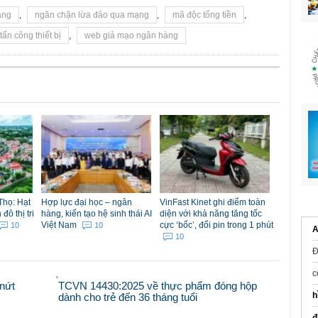
ạng
,
ngăn chặn lừa đảo qua mạng
,
mã độc tống tiền
,
 tấn công thiết bị
,
web giả mạo ngân hàng
Thọ: Hạt
Hợp lực đại học – ngân
VinFast Kinet ghi điểm toàn
ô thị tri
hàng, kiến tạo hệ sinh thái AI
diện với khả năng tăng tốc
Việt Nam
cực ‘bốc’, đổi pin trong 1 phút
10
10
A
10
Đ
c
nứt
TCVN 14430:2025 về thực phẩm đóng hộp
h
dành cho trẻ đến 36 tháng tuổi
đ