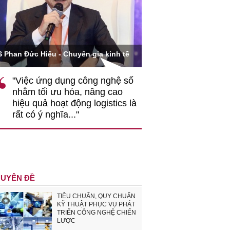
Ông Hoàng Quang Phòn
S Phan Đức Hiếu - Chuyên gia kinh tế
VCCI
"Việc ứng dụng công nghệ số
""Theo tôi, cần 
nhằm tối ưu hóa, nâng cao
gốc rễ về nhận
hiệu quả hoạt động logistics là
nghiệp cần coi
rất có ý nghĩa..."
động hài hoà là
triển..."
UYÊN ĐỀ
TIÊU CHUẨN, QUY CHUẨN
KỸ THUẬT PHỤC VỤ PHÁT
TRIỂN CÔNG NGHỆ CHIẾN
LƯỢC