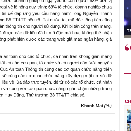
ổ chức, doanh nghiệp lo ngại yếu tố con người; 58% đơn vị
ngại về lỗ hổng quy trình; 68% tổ chức, doanh nghiệp chưa
ng tin để đáp ứng yêu cầu hàng năm”, ông Nguyễn Thành
g Bộ TT&TT nêu rõ. Tại nước ta, mã độc tống tiền cũng
n thông tin cho người sử dụng. Khi bị tấn công trên mạng,
ó Viện trưởng
T
ã được các dữ liệu đã bị mã độc mã hoá, không thể nhận
không phát hiện được các trang web giả mạo ngân hàng, giả
ệc phải làm
Việc sử dụng hiệu quả chính
và trên thực tế
sách tài khóa không chỉ mang ý
 an toàn cho các tổ chức, cá nhân trên không gian mạng
 hành như tăng
nghĩa hỗ trợ ngắn hạn mà còn
 tất cả các cơ quan, tổ chức và cả người dân. Với nguyên
a học công
đóng vai trò tạo nền tảng cho
o Cục An toàn Thông tin cùng các cơ quan chức năng triển
 các cơ chế
tăng trưởng bền vững dài hạn.
y Bộ sẽ cùng các cơ quan chức năng xây dựng một cơ sở dữ
i mới sáng tạo,
ữ liệu về lừa đảo trực tuyến, để từ đó các tổ chức, cá nhân
liệu và cùng với cơ quan chức năng ngăn chặn những trang
uyễn Huy Dũng, Thứ trưởng Bộ TT&TT chia sẻ.
CH
Khánh Mai
(t/h)