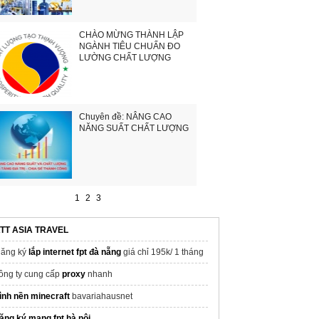
CHÀO MỪNG THÀNH LẬP
NGÀNH TIÊU CHUẨN ĐO
LƯỜNG CHẤT LƯỢNG
Chuyên đề: NÂNG CAO
NĂNG SUẤT CHẤT LƯỢNG
1
2
3
TT ASIA TRAVEL
ăng ký
lắp internet fpt đà nẵng
giá chỉ 195k/ 1 tháng
ông ty cung cấp
proxy
nhanh
ình nền minecraft
bavariahausnet
ăng ký mạng fpt hà nội