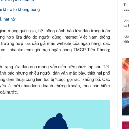
Thu
i khí ô tô không bung
Lay
ải hạt nở
Vin
ca 
ian mạng quốc gia, hệ thống cảnh báo lừa đảo trong tuần
ng hợp lừa đảo do người dùng Internet Việt Nam thông
Sản
kiể
 trường hợp lừa đảo giả mạo website của ngân hàng, các
.com; tpbankc.com giả mạo ngân hàng TMCP Tiên Phong;
.
nh trạng lừa đảo qua mạng vẫn diễn biến phức tạp sau Tết.
ảnh báo nhưng nhiều người dân vẫn mắc bẫy, thiệt hại phổ
ùng điện thoại cũng liên tục bị "cuộc gọi rác" khủng bố. Các
 yếu là mời chào kinh doanh chứng khoán, mua bảo hiểm
goài nước.