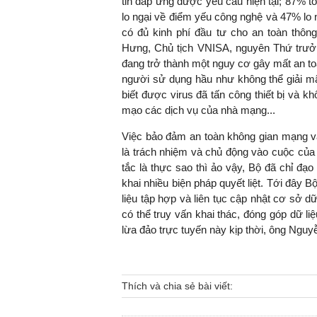
tin đáp ứng được yêu cầu hiện tại; 87% t
lo ngại về điểm yếu công nghệ và 47% lo 
có đủ kinh phí đầu tư cho an toàn thô
Hưng, Chủ tịch VNISA, nguyên Thứ trưởn
đang trở thành một nguy cơ gây mất an toà
TS. Nguyễn Đức Độ - Ph
Viện Kinh tế Tài chính
người sử dụng hầu như không thể giải m
biết được virus đã tấn công thiết bị và 
mạo các dịch vụ của nhà mạng...
"Có rất nhiều vi
ngay từ bây giờ 
Việc bảo đảm an toàn không gian mạng và
đang được tiến
là trách nhiệm và chủ động vào cuộc của
đầu tư cho kho
tắc là thực sao thì ảo vậy, Bộ đã chỉ đạ
nghệ; ban hành
khai nhiều biện pháp quyết liệt. Tới đâ
khuyến khích đổ
liệu tập hợp và liên tục cập nhật cơ sở d
khởi nghiệp..."
có thể truy vấn khai thác, đóng góp dữ 
lừa đảo trực tuyến này kịp thời, ông Ng
Thích và chia sẻ bài viết: