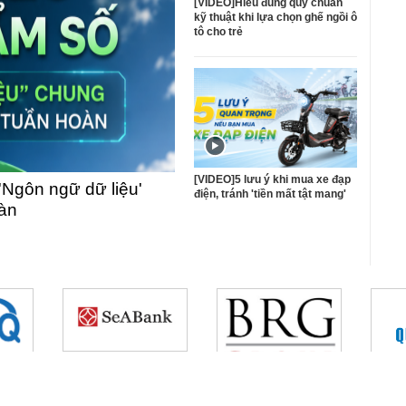
[VIDEO]Hiểu đúng quy chuẩn
kỹ thuật khi lựa chọn ghế ngồi ô
tô cho trẻ
[VIDEO]5 lưu ý khi mua xe đạp
'Ngôn ngữ dữ liệu'
điện, tránh 'tiền mất tật mang'
oàn