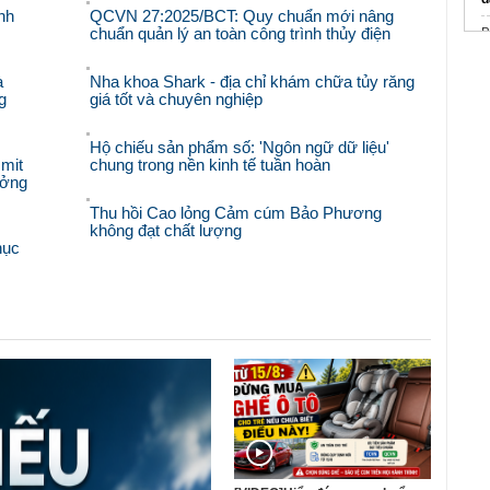
nh
QCVN 27:2025/BCT: Quy chuẩn mới nâng
chuẩn quản lý an toàn công trình thủy điện
B
K
à
Nha khoa Shark - địa chỉ khám chữa tủy răng
6
g
giá tốt và chuyên nghiệp
k
Hộ chiếu sản phẩm số: 'Ngôn ngữ dữ liệu'
D
mit
chung trong nền kinh tế tuần hoàn
ưởng
U
Thu hồi Cao lỏng Cảm cúm Bảo Phương
không đạt chất lượng
hục