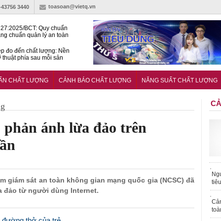
toasoan@vietq.vn
)-43756 3440
27:2025/BCT: Quy chuẩn
ng chuẩn quản lý an toàn
rình thủy điện
p đo đến chất lượng: Nền
ỹ thuật phía sau mỗi sản
n cư Phước Thọ: Hạt nhân
 hoạch đô thị tri thức tại
UẨN CHẤT LƯỢNG
CẢNH BÁO CHẤT LƯỢNG
NĂNG SUẤT CHẤT LƯỢNG
Long
CẢ
ng
 phản ánh lừa đảo trên
uần
Ngư
tâm giám sát an toàn không gian mạng quốc gia (NCSC) đã
tiê
 đảo từ người dùng Internet.
Cả
toà
 đường thở của trẻ