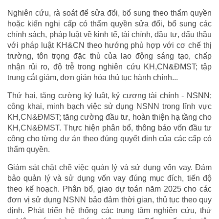
Nghiên cứu, rà soát để sửa đổi, bổ sung theo thẩm quyền
hoặc kiến nghị cấp có thẩm quyền sửa đổi, bổ sung các
chính sách, pháp luật về kinh tế, tài chính, đầu tư, đấu thầu
với pháp luật KH&CN theo hướng phù hợp với cơ chế thị
trường, tôn trọng đặc thù của lao động sáng tạo, chấp
nhận rủi ro, độ trễ trong nghiên cứu KH,CN&ĐMST; tập
trung cắt giảm, đơn giản hóa thủ tục hành chính...
Thứ hai, tăng cường kỷ luật, kỷ cương tài chính - NSNN;
công khai, minh bạch việc sử dụng NSNN trong lĩnh vực
KH,CN&ĐMST; tăng cường đầu tư, hoàn thiện hạ tầng cho
KH,CN&ĐMST. Thực hiện phân bổ, thông báo vốn đầu tư
công cho từng dự án theo đúng quyết định của các cấp có
thẩm quyền.
Giám sát chặt chẽ việc quản lý và sử dụng vốn vay. Đảm
bảo quản lý và sử dụng vốn vay đúng mục đích, tiến độ
theo kế hoạch. Phân bổ, giao dự toán năm 2025 cho các
đơn vị sử dụng NSNN bảo đảm thời gian, thủ tục theo quy
định. Phát triển hệ thống các trung tâm nghiên cứu, thử