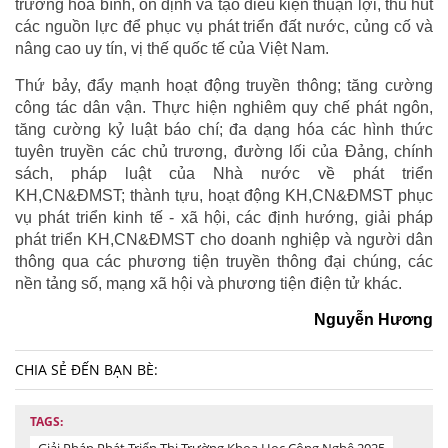
trường hòa bình, ổn định và tạo điều kiện thuận lợi, thu hút
các nguồn lực để phục vụ phát triển đất nước, củng cố và
nâng cao uy tín, vị thế quốc tế của Việt Nam.
Thứ bảy, đẩy mạnh hoạt động truyền thông; tăng cường
công tác dân vận. Thực hiện nghiêm quy chế phát ngôn,
tăng cường kỷ luật báo chí; đa dạng hóa các hình thức
tuyên truyền các chủ trương, đường lối của Đảng, chính
sách, pháp luật của Nhà nước về phát triển
KH,CN&ĐMST; thành tựu, hoạt động KH,CN&ĐMST phục
vụ phát triển kinh tế - xã hội, các định hướng, giải pháp
phát triển KH,CN&ĐMST cho doanh nghiệp và người dân
thông qua các phương tiện truyền thông đại chúng, các
nền tảng số, mạng xã hội và phương tiện điện tử khác.
Nguyễn Hương
CHIA SẺ ĐẾN BẠN BÈ:
TAGS:
Giải Pháp Phát Triển Thị Trường Khoa Học Công Nghệ 2025