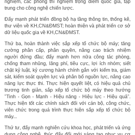
nghiệm, các phòng thí nghiệm trọng điểm quốc gia, tập
trung cho công nghệ chiến lược.
Đẩy mạnh phát triển đồng bộ hạ tầng thông tin, thống kê,
thư viện về KH,CN&ĐMST; hoàn thiện và phát triển cơ sở
dữ liệu quốc gia về KH,CN&ĐMST.
Thứ ba, hoàn thành việc sắp xếp tổ chức bộ máy; tăng
cường phân cấp, phân quyền, nâng cao trách nhiệm
người đứng đầu; đẩy mạnh hơn nữa công tác phòng,
chống tham nhũng, lãng phí, tiêu cực, lợi ích nhóm; siết
chặt kỷ luật, kỷ cương hành chính gắn với kiểm tra, giám
sát, kiểm soát quyền lực và phân bổ nguồn lực, nâng cao
năng lực thực thi. Thực hiện quyết liệt, có hiệu quả chủ
trương tinh giản, sắp xếp tổ chức bộ máy theo hướng
"Tinh - Gọn - Mạnh - Hiệu năng - Hiệu lực - Hiệu quả".
Thực hiện tốt các chính sách đối với cán bộ, công chức,
viên chức trong quá trình thực hiện sắp xếp tổ chức bộ
máy...
Thứ tư, đẩy mạnh nghiên cứu khoa học, phát triển và ứng
dụng công nghệ, thúc đẩy đổi mới sáng tạo phục vụ cơ