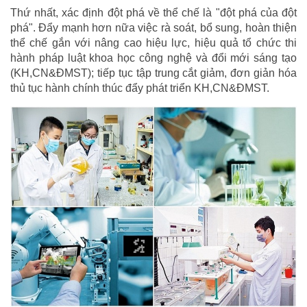
Thứ nhất, xác định đột phá về thể chế là "đột phá của đột
phá". Đẩy mạnh hơn nữa việc rà soát, bổ sung, hoàn thiện
thể chế gắn với nâng cao hiệu lực, hiệu quả tổ chức thi
hành pháp luật khoa học công nghệ và đổi mới sáng tạo
(KH,CN&ĐMST); tiếp tục tập trung cắt giảm, đơn giản hóa
thủ tục hành chính thúc đẩy phát triển KH,CN&ĐMST.