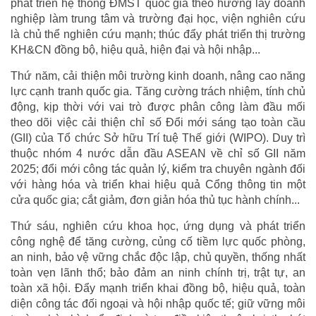
phát triển hệ thống ĐMST quốc gia theo hướng lấy doanh
nghiệp làm trung tâm và trường đại học, viện nghiên cứu
là chủ thể nghiên cứu mạnh; thúc đẩy phát triển thị trường
KH&CN đồng bộ, hiệu quả, hiện đại và hội nhập...
Thứ năm, cải thiện môi trường kinh doanh, nâng cao năng
lực cạnh tranh quốc gia. Tăng cường trách nhiệm, tính chủ
động, kịp thời với vai trò được phân công làm đầu mối
theo dõi việc cải thiện chỉ số Đổi mới sáng tạo toàn cầu
(GII) của Tổ chức Sở hữu Trí tuệ Thế giới (WIPO). Duy trì
thuộc nhóm 4 nước dẫn đầu ASEAN về chỉ số GII năm
2025; đổi mới công tác quản lý, kiểm tra chuyên ngành đối
với hàng hóa và triển khai hiệu quả Cổng thông tin một
cửa quốc gia; cắt giảm, đơn giản hóa thủ tục hành chính...
Thứ sáu, nghiên cứu khoa học, ứng dụng và phát triển
công nghệ để tăng cường, củng cố tiềm lực quốc phòng,
an ninh, bảo vệ vững chắc độc lập, chủ quyền, thống nhất
toàn vẹn lãnh thổ; bảo đảm an ninh chính trị, trật tự, an
toàn xã hội. Đẩy mạnh triển khai đồng bộ, hiệu quả, toàn
diện công tác đối ngoại và hội nhập quốc tế; giữ vững môi