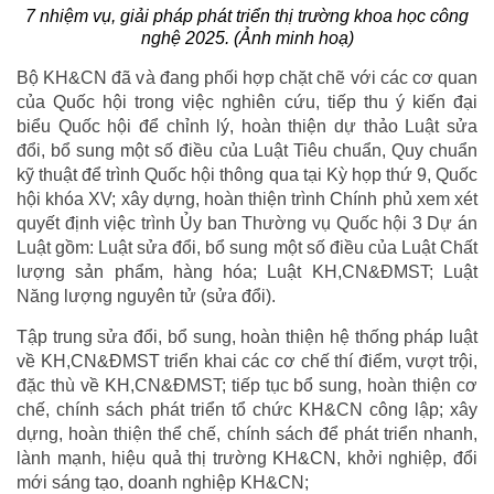
7 nhiệm vụ, giải pháp phát triển thị trường khoa học công
nghệ 2025. (Ảnh minh hoạ)
Bộ KH&CN đã và đang phối hợp chặt chẽ với các cơ quan
của Quốc hội trong việc nghiên cứu, tiếp thu ý kiến đại
biểu Quốc hội để chỉnh lý, hoàn thiện dự thảo Luật sửa
đổi, bổ sung một số điều của Luật Tiêu chuẩn, Quy chuẩn
kỹ thuật để trình Quốc hội thông qua tại Kỳ họp thứ 9, Quốc
hội khóa XV; xây dựng, hoàn thiện trình Chính phủ xem xét
quyết định việc trình Ủy ban Thường vụ Quốc hội 3 Dự án
Luật gồm: Luật sửa đổi, bổ sung một số điều của Luật Chất
lượng sản phẩm, hàng hóa; Luật KH,CN&ĐMST; Luật
Năng lượng nguyên tử (sửa đổi).
Tập trung sửa đổi, bổ sung, hoàn thiện hệ thống pháp luật
về KH,CN&ĐMST triển khai các cơ chế thí điểm, vượt trội,
đặc thù về KH,CN&ĐMST; tiếp tục bổ sung, hoàn thiện cơ
chế, chính sách phát triển tổ chức KH&CN công lập; xây
dựng, hoàn thiện thể chế, chính sách để phát triển nhanh,
lành mạnh, hiệu quả thị trường KH&CN, khởi nghiệp, đổi
mới sáng tạo, doanh nghiệp KH&CN;