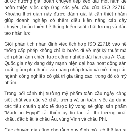
được hưởng giai đoạn chuyển tiếp kéo dài một năm để
hoàn thiện việc đáp ứng các yêu cầu của ISO 22716.
Khoảng thời gian này được đánh giá là cần thiết nhằm
giúp doanh nghiệp có thêm điều kiện nâng cấp dây
chuyền, hoàn thiện hệ thống kiểm soát chất lượng và đào
tạo nhân lực.
Giới phân tích nhận định việc tích hợp ISO 22716 vào hệ
thống cấp phép không chỉ là bước đi về mặt kỹ thuật mà
còn phản ánh chiến lược công nghiệp dài hạn của Ai Cập.
Quốc gia này đang đẩy mạnh hiện đại hóa hoạt động sản
xuất, giảm phụ thuộc vào hàng nhập khẩu và mở rộng các
ngành công nghiệp có giá trị gia tăng cao, trong đó có mỹ
phẩm.
Trong bối cảnh thị trường mỹ phẩm toàn cầu ngày càng
siết chặt yêu cầu về chất lượng và an toàn, việc áp dụng
các tiêu chuẩn quốc tế được kỳ vọng sẽ giúp sản phẩm
“Made in Egypt” cải thiện uy tín tại các thị trường xuất
khẩu, đặc biệt là châu Âu, vùng Vịnh và châu Phi.
Các chuyên gia cũng cho rằng quy định mới có thể tạo ra